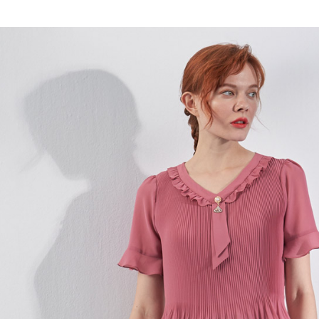
全家取貨
1.分期款
【「AFT
醒簡訊。
每筆NT$1
１．於結帳
2.透過簡
付」結帳
帳／街口支
7-11取貨
２．訂單
３．收到繳
每筆NT$1
【注意事
／ATM／
1.本服務
※ 請注意
宅配
用戶於交
絡購買商品
款買賣價
先享後付
每筆NT$1
2.基於同
※ 交易是
資料（包
是否繳費成
用，由本
付客戶支
3.完整用
【注意事
１．透過由
交易，需
求債權轉
２．關於
https://aft
３．未成
「AFTE
任。
４．使用「
即時審查
結果請求