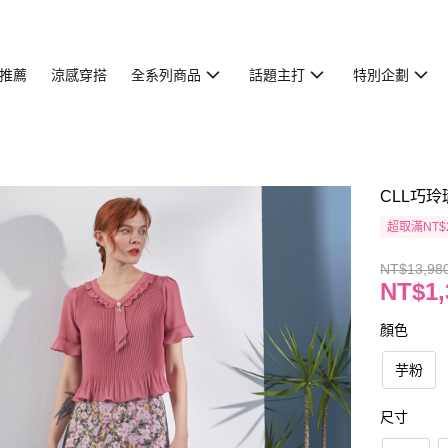
推薦
涼感穿搭
全系列商品
話題主打
特別企劃
CLL巧玲
超取滿NT$
NT$13,98
NT$1,
顏色
芋粉
尺寸