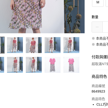
M
數量
※ 本商品
※ 本商品
付款與運
超取滿NT$
付款方式
商品特色
信用卡一
商品編號
8649923
信用卡分
商品特色
3 期 
CLL