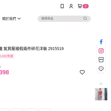
0
關於我們
瓏 氣質壓褶假兩件碎花洋裝 2915519
2,000免運
0
398