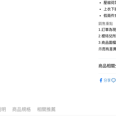
合作金
壓褶荷
超商取貨
華南商
上衣下
LINE Pay
上海商
假兩件
國泰世
Apple Pay
銷售重點
臺灣中
匯豐（
1.訂單為
街口支付
聯邦商
2.模特兒
元大商
悠遊付
3.商品圖
玉山商
示而有差
台新國
Google Pa
台灣樂
大哥付你
商品相關分
相關說明
【大哥付
AFTEE先
低庫存警報
1.本服務
分享
2.付款方
相關說明
流程，驗
【關於「A
ATM付款
完成交易
AFTEE
3.實際核
便利好安
4.訂單成
１．簡單
消。如遇
２．便利
運送方式
說明
商品規格
相關推薦
無法說明
３．安心
【繳款方