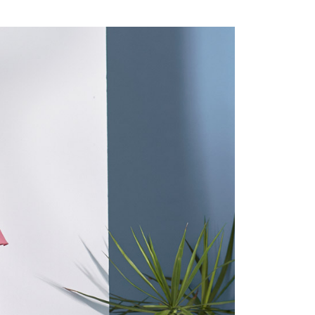
付款
項不併入電信帳單，「大哥付你分期」於每月結算日後寄送繳費提
EE先享後付」結帳流程】
20，滿NT$2,000(含以上)免運費
方式選擇「AFTEE先享後付」後，將跳轉至「AFTEE先享後
訊連結打開帳單後，可選擇「超商條碼／台灣大直營門市／銀行轉
頁面，進行簡訊認證並確認金額後，即可完成結帳。
付／iPASS MONEY」等通路繳費。
付款
成立數日內，您將收到繳費通知簡訊。
費通知簡訊後14天內，點擊此簡訊中的連結，可透過四大超商
20，滿NT$2,000(含以上)免運費
項】
網路銀行／等多元方式進行付款，方視為交易完成。
係由「台灣大哥大股份有限公司」（以下簡稱本公司）所提供，讓
：結帳手續完成當下不需立刻繳費，但若您需要取消訂單，請聯
易時，得透過本服務購買商品或服務，並由商店將買賣／分期付
的店家。未經商家同意取消之訂單仍視為有效，需透過AFTEE
金債權讓與本公司後，依約使用本公司帳單繳交帳款。
繳納相關費用。
20，滿NT$2,000(含以上)免運費
意付款使用「大哥付你分期」之契約關係目的，商店將以您的個人
否成功請以「AFTEE先享後付 」之結帳頁面顯示為準，若有關於
含姓名、電話或地址）提供予台灣大哥大進項蒐集、處理及利
功／繳費後需取消欲退款等相關疑問，請聯繫「AFTEE先享後
公司與您本人進行分期帳單所需資料之確認、核對及更正。
援中心」
https://netprotections.freshdesk.com/support/home
戶服務條款，請詳閱以下連結：
https://oppay.tw/userRule
項】
恩沛科技股份有限公司提供之「AFTEE先享後付」服務完成之
依本服務之必要範圍內提供個人資料，並將交易相關給付款項請
讓予恩沛科技股份有限公司。
個人資料處理事宜，請瀏覽以下網址：
ee.tw/terms/#terms3
年的使用者請事先徵得法定代理人或監護人之同意方可使用
E先享後付」，若未經同意申辦者引起之損失，本公司不負相關責
AFTEE先享後付」時，將依據個別帳號之用戶狀況，依本公司
核予不同之上限額度；若仍有額度不足之情形，本公司將視審查
用戶進行身份認證。