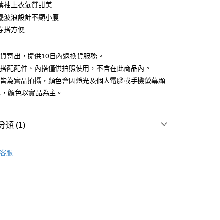
庫商業銀行
第一商業銀行
葉袖上衣氣質甜美
付款
業銀行
彰化商業銀行
擺波浪設計不顯小腹
業儲蓄銀行
台北富邦商業銀行
穿搭方便
華商業銀行
兆豐國際商業銀行
小企業銀行
台中商業銀行
台灣）商業銀行
華泰商業銀行
現貨寄出，提供10日內退換貨服務。
業銀行
遠東國際商業銀行
所搭配配件、內搭僅供拍照使用，不含在此商品內。
業銀行
永豐商業銀行
檔皆為實品拍攝，顏色會因燈光及個人電腦或手機螢幕顯
業銀行
星展（台灣）商業銀行
異，顏色以實品為主。
際商業銀行
中國信託商業銀行
y
天信用卡公司
分期
類 (1)
你分期使用說明】
享後付
｜$398起
由台灣大哥大提供，台灣大哥大用戶可立即使用無須另外申請。
客服
式選擇「大哥付你分期」，訂單成立後會自動跳轉到大哥付的交易
證手機門號後，選擇欲分期的期數、繳款截止日，確認付款後即
FTEE先享後付」】
。
先享後付是「在收到商品之後才付款」的支付方式。 讓您購物簡單
准額度、可分期數及費用金額請依後續交易確認頁面所載為準。
心！
立30分鐘內，如未前往確認交易或遇審核未通過，訂單將自動取
：不需註冊會員、不需綁卡、不需儲值。
「轉專審核」未通過狀況，表示未達大哥付你分期系統評分，恕
：只要手機號碼，簡訊認證，即可結帳。
評估內容。
：先確認商品／服務後，再付款。
式說明】