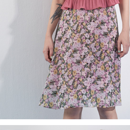
５．嚴禁
形，恩沛
動。