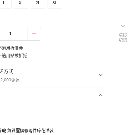
L
XL
2L
3L
清除
紀錄
不適用折價券
不適用點數折抵
送方式
2,000免運
次付款
期付款
0 利率 每期
NT$466
21家銀行
巧玲瓏 氣質壓褶假兩件碎花洋裝