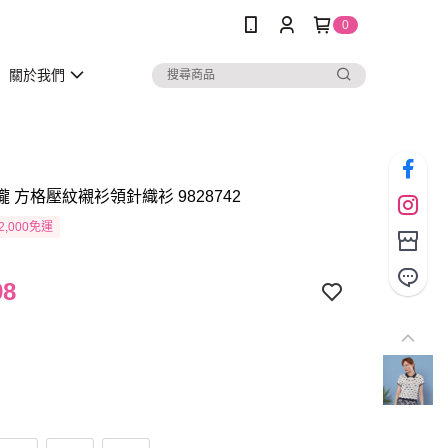
0
關於我們
瓏 方格壓紋襯衫領針織衫 9828742
2,000免運
98