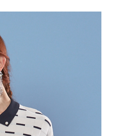
付款
項不併入電信帳單，「大哥付你分期」於每月結算日後寄送繳費提
EE先享後付」結帳流程】
20，滿NT$2,000(含以上)免運費
方式選擇「AFTEE先享後付」後，將跳轉至「AFTEE先享後
訊連結打開帳單後，可選擇「超商條碼／台灣大直營門市／銀行轉
頁面，進行簡訊認證並確認金額後，即可完成結帳。
付／iPASS MONEY」等通路繳費。
付款
成立數日內，您將收到繳費通知簡訊。
費通知簡訊後14天內，點擊此簡訊中的連結，可透過四大超商
20，滿NT$2,000(含以上)免運費
項】
網路銀行／等多元方式進行付款，方視為交易完成。
係由「台灣大哥大股份有限公司」（以下簡稱本公司）所提供，讓
：結帳手續完成當下不需立刻繳費，但若您需要取消訂單，請聯
易時，得透過本服務購買商品或服務，並由商店將買賣／分期付
的店家。未經商家同意取消之訂單仍視為有效，需透過AFTEE
金債權讓與本公司後，依約使用本公司帳單繳交帳款。
繳納相關費用。
20，滿NT$2,000(含以上)免運費
意付款使用「大哥付你分期」之契約關係目的，商店將以您的個人
否成功請以「AFTEE先享後付 」之結帳頁面顯示為準，若有關於
含姓名、電話或地址）提供予台灣大哥大進項蒐集、處理及利
功／繳費後需取消欲退款等相關疑問，請聯繫「AFTEE先享後
公司與您本人進行分期帳單所需資料之確認、核對及更正。
援中心」
https://netprotections.freshdesk.com/support/home
戶服務條款，請詳閱以下連結：
https://oppay.tw/userRule
項】
恩沛科技股份有限公司提供之「AFTEE先享後付」服務完成之
依本服務之必要範圍內提供個人資料，並將交易相關給付款項請
讓予恩沛科技股份有限公司。
個人資料處理事宜，請瀏覽以下網址：
ee.tw/terms/#terms3
年的使用者請事先徵得法定代理人或監護人之同意方可使用
E先享後付」，若未經同意申辦者引起之損失，本公司不負相關責
AFTEE先享後付」時，將依據個別帳號之用戶狀況，依本公司
核予不同之上限額度；若仍有額度不足之情形，本公司將視審查
用戶進行身份認證。