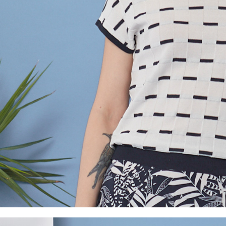
５．嚴禁
形，恩沛
動。