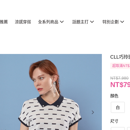
推薦
涼感穿搭
全系列商品
話題主打
特別企劃
CLL巧玲
超取滿NT$
NT$7,980
NT$7
顏色
白
尺寸