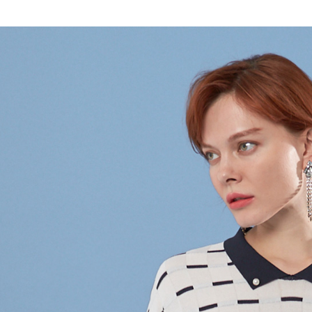
全家取貨
1.分期款
【「AFT
醒簡訊。
每筆NT$1
１．於結帳
2.透過簡
付」結帳
帳／街口支
7-11取貨
２．訂單
３．收到繳
每筆NT$1
【注意事
／ATM／
1.本服務
※ 請注意
宅配
用戶於交
絡購買商品
款買賣價
先享後付
每筆NT$1
2.基於同
※ 交易是
資料（包
是否繳費成
用，由本
付客戶支
3.完整用
【注意事
１．透過由
交易，需
求債權轉
２．關於
https://aft
３．未成
「AFTE
任。
４．使用「
即時審查
結果請求