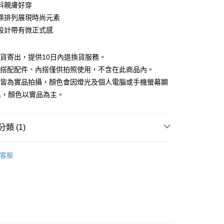
庫商業銀行
第一商業銀行
料親膚好穿
付款
業銀行
彰化商業銀行
條排列展現時尚元素
業儲蓄銀行
台北富邦商業銀行
設計帶有微正式感
華商業銀行
兆豐國際商業銀行
小企業銀行
台中商業銀行
台灣）商業銀行
華泰商業銀行
現貨寄出，提供10日內退換貨服務。
業銀行
遠東國際商業銀行
所搭配配件、內搭僅供拍照使用，不含在此商品內。
業銀行
永豐商業銀行
檔皆為實品拍攝，顏色會因燈光及個人電腦或手機螢幕顯
業銀行
星展（台灣）商業銀行
異，顏色以實品為主。
際商業銀行
中國信託商業銀行
y
天信用卡公司
分期
類 (1)
你分期使用說明】
享後付
｜$398起
由台灣大哥大提供，台灣大哥大用戶可立即使用無須另外申請。
客服
式選擇「大哥付你分期」，訂單成立後會自動跳轉到大哥付的交易
證手機門號後，選擇欲分期的期數、繳款截止日，確認付款後即
FTEE先享後付」】
。
先享後付是「在收到商品之後才付款」的支付方式。 讓您購物簡單
准額度、可分期數及費用金額請依後續交易確認頁面所載為準。
心！
立30分鐘內，如未前往確認交易或遇審核未通過，訂單將自動取
：不需註冊會員、不需綁卡、不需儲值。
「轉專審核」未通過狀況，表示未達大哥付你分期系統評分，恕
：只要手機號碼，簡訊認證，即可結帳。
評估內容。
：先確認商品／服務後，再付款。
式說明】