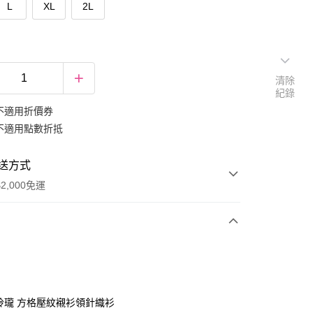
L
XL
2L
清除
紀錄
不適用折價券
不適用點數折抵
送方式
2,000免運
次付款
期付款
0 利率 每期
NT$266
21家銀行
巧玲瓏 方格壓紋襯衫領針織衫