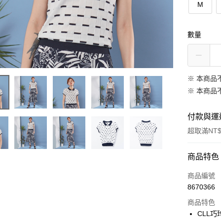
M
數量
※ 本商品
※ 本商品
付款與運
超取滿NT$
付款方式
商品特色
信用卡一
商品編號
8670366
信用卡分
商品特色
3 期 
CLL