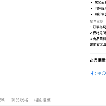
合作金
嫘縈面
超商取貨
華南商
同色線
LINE Pay
上海商
襯衫領
國泰世
Apple Pay
銷售重點
臺灣中
匯豐（
1.訂單為
街口支付
聯邦商
2.模特兒
元大商
悠遊付
3.商品圖
玉山商
示而有差
台新國
Google Pa
台灣樂
大哥付你
商品相關分
相關說明
【大哥付
AFTEE先
低庫存警報
1.本服務
分享
2.付款方
相關說明
流程，驗
【關於「A
ATM付款
完成交易
AFTEE
3.實際核
便利好安
4.訂單成
１．簡單
消。如遇
２．便利
運送方式
說明
商品規格
相關推薦
無法說明
３．安心
【繳款方