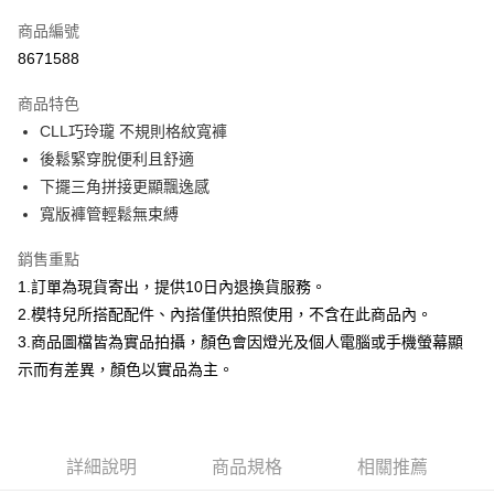
信用卡一次付款
商品編號
信用卡分期付款
8671588
3 期 0 利率 每期
NT$332
21家銀行
商品特色
合作金庫商業銀行
第一商業銀行
超商取貨付款
CLL巧玲瓏 不規則格紋寬褲
華南商業銀行
彰化商業銀行
後鬆緊穿脫便利且舒適
LINE Pay
上海商業儲蓄銀行
台北富邦商業銀行
國泰世華商業銀行
兆豐國際商業銀行
下擺三角拼接更顯飄逸感
Apple Pay
臺灣中小企業銀行
台中商業銀行
寬版褲管輕鬆無束縛
匯豐（台灣）商業銀行
華泰商業銀行
街口支付
聯邦商業銀行
遠東國際商業銀行
銷售重點
元大商業銀行
永豐商業銀行
悠遊付
1.訂單為現貨寄出，提供10日內退換貨服務。
玉山商業銀行
星展（台灣）商業銀行
2.模特兒所搭配配件、內搭僅供拍照使用，不含在此商品內。
台新國際商業銀行
中國信託商業銀行
Google Pay
3.商品圖檔皆為實品拍攝，顏色會因燈光及個人電腦或手機螢幕顯
台灣樂天信用卡公司
大哥付你分期
示而有差異，顏色以實品為主。
相關說明
【大哥付你分期使用說明】
AFTEE先享後付
1.本服務由台灣大哥大提供，台灣大哥大用戶可立即使用無須另外申請。
2.付款方式選擇「大哥付你分期」，訂單成立後會自動跳轉到大哥付的交易
相關說明
詳細說明
商品規格
相關推薦
流程，驗證手機門號後，選擇欲分期的期數、繳款截止日，確認付款後即完
【關於「AFTEE先享後付」】