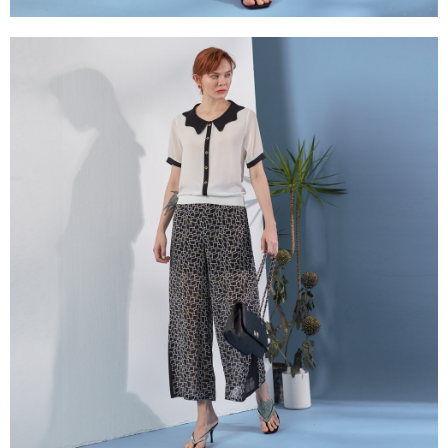
３．未成年的使用者請事先徵得法定代理人或監護人之同意方可使用
「AFTEE先享後付」，若未經同意申辦者引起之損失，本公司不負相關責
任。
４．使用「AFTEE先享後付」時，將依據個別帳號之用戶狀況，依本公司即
時審查核予不同之上限額度；若仍有額度不足之情形，本公司將視審查結果
請求用戶進行身份認證。
５．嚴禁一人註冊多個帳號或使用他人資訊註冊。若發現惡意使用之情形，
恩沛科技股份有限公司將有權停止該用戶之使用額度並採取法律行動。