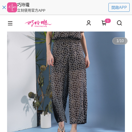
巧玲瓏
開啟APP
立刻使用官方APP
0
1
/
10