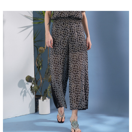
成交易。
ATM付款
AFTEE先享後付是「在收到商品之後才付款」的支付方式。 讓您購物簡單
3.實際核准額度、可分期數及費用金額請依後續交易確認頁面所載為準。
便利好安心！
4.訂單成立30分鐘內，如未前往確認交易或遇審核未通過，訂單將自動取
１．簡單：不需註冊會員、不需綁卡、不需儲值。
運送方式
消。如遇「轉專審核」未通過狀況，表示未達大哥付你分期系統評分，恕無
２．便利：只要手機號碼，簡訊認證，即可結帳。
法說明評估內容。
３．安心：先確認商品／服務後，再付款。
全家取貨付款
【繳款方式說明】
1.分期款項不併入電信帳單，「大哥付你分期」於每月結算日後寄送繳費提
每筆NT$120，滿NT$2,000(含以上)免運費
【「AFTEE先享後付」結帳流程】
醒簡訊。
１．於結帳方式選擇「AFTEE先享後付」後，將跳轉至「AFTEE先享後付」
2.透過簡訊連結打開帳單後，可選擇「超商條碼／台灣大直營門市／銀行轉
7-11取貨付款
結帳頁面，進行簡訊認證並確認金額後，即可完成結帳。
帳／街口支付／iPASS MONEY」等通路繳費。
２．訂單成立數日內，您將收到繳費通知簡訊。
每筆NT$120，滿NT$2,000(含以上)免運費
３．收到繳費通知簡訊後14天內，點擊此簡訊中的連結，可透過四大超商／
【注意事項】
ATM／網路銀行／等多元方式進行付款，方視為交易完成。
宅配
1.本服務係由「台灣大哥大股份有限公司」（以下簡稱本公司）所提供，讓
※ 請注意：結帳手續完成當下不需立刻繳費，但若您需要取消訂單，請聯絡
用戶於交易時，得透過本服務購買商品或服務，並由商店將買賣／分期付款
每筆NT$120，滿NT$2,000(含以上)免運費
購買商品的店家。未經商家同意取消之訂單仍視為有效，需透過AFTEE先享
買賣價金債權讓與本公司後，依約使用本公司帳單繳交帳款。
後付繳納相關費用。
2.基於同意付款使用「大哥付你分期」之契約關係目的，商店將以您的個人
※ 交易是否成功請以「AFTEE先享後付 」之結帳頁面顯示為準，若有關於
資料（包含姓名、電話或地址）提供予台灣大哥大進項蒐集、處理及利用，
是否繳費成功／繳費後需取消欲退款等相關疑問，請聯繫「AFTEE先享後付
由本公司與您本人進行分期帳單所需資料之確認、核對及更正。
客戶支援中心」
https://netprotections.freshdesk.com/support/home
3.完整用戶服務條款，請詳閱以下連結：
https://oppay.tw/userRule
【注意事項】
１．透過由恩沛科技股份有限公司提供之「AFTEE先享後付」服務完成之交
易，需依本服務之必要範圍內提供個人資料，並將交易相關給付款項請求債
權轉讓予恩沛科技股份有限公司。
２．關於個人資料處理事宜，請瀏覽以下網址：
https://aftee.tw/terms/#terms3