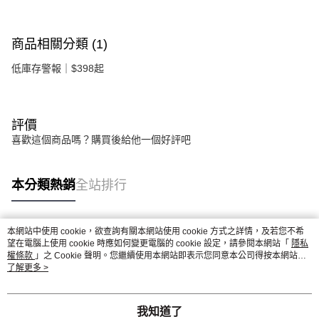
商品相關分類 (1)
低庫存警報｜$398起
評價
喜歡這個商品嗎？購買後給他一個好評吧
本分類熱銷
全站排行
本網站中使用 cookie，欲查詢有關本網站使用 cookie 方式之詳情，及若您不希
熱門標籤
望在電腦上使用 cookie 時應如何變更電腦的 cookie 設定，請參閱本網站「
隱私
權條款
」之 Cookie 聲明。您繼續使用本網站即表示您同意本公司得按本網站使
用條款之 Cookie 聲明使用 cookie。
了解更多 >
我知道了