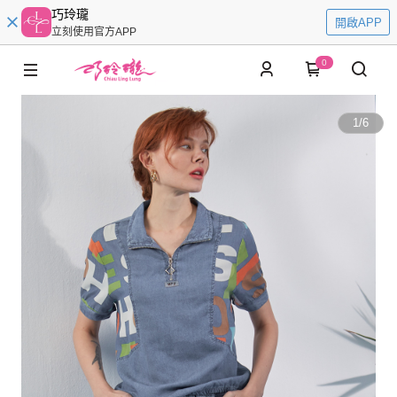
巧玲瓏
開啟APP
立刻使用官方APP
0
1
/
6