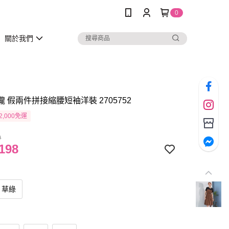
0
關於我們
瓏 假兩件拼接縮腰短袖洋裝 2705752
2,000免運
0
198
草綠