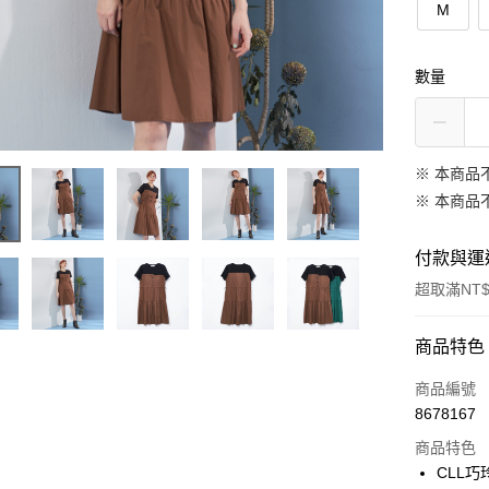
M
數量
※ 本商品
※ 本商品
付款與運
超取滿NT$
付款方式
商品特色
信用卡一
商品編號
8678167
信用卡分
商品特色
3 期 
CLL