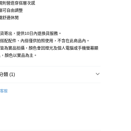
庫商業銀行
第一商業銀行
規則營造穿搭層次感
付款
業銀行
彰化商業銀行
縮可自由調整
業儲蓄銀行
台北富邦商業銀行
擺舒適休閒
華商業銀行
兆豐國際商業銀行
小企業銀行
台中商業銀行
台灣）商業銀行
華泰商業銀行
現貨寄出，提供10日內退換貨服務。
業銀行
遠東國際商業銀行
所搭配配件、內搭僅供拍照使用，不含在此商品內。
業銀行
永豐商業銀行
檔皆為實品拍攝，顏色會因燈光及個人電腦或手機螢幕顯
業銀行
星展（台灣）商業銀行
異，顏色以實品為主。
際商業銀行
中國信託商業銀行
y
天信用卡公司
分期
類 (1)
你分期使用說明】
享後付
｜$398起
由台灣大哥大提供，台灣大哥大用戶可立即使用無須另外申請。
客服
式選擇「大哥付你分期」，訂單成立後會自動跳轉到大哥付的交易
證手機門號後，選擇欲分期的期數、繳款截止日，確認付款後即
FTEE先享後付」】
。
先享後付是「在收到商品之後才付款」的支付方式。 讓您購物簡單
准額度、可分期數及費用金額請依後續交易確認頁面所載為準。
心！
立30分鐘內，如未前往確認交易或遇審核未通過，訂單將自動取
：不需註冊會員、不需綁卡、不需儲值。
「轉專審核」未通過狀況，表示未達大哥付你分期系統評分，恕
：只要手機號碼，簡訊認證，即可結帳。
評估內容。
：先確認商品／服務後，再付款。
式說明】