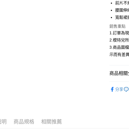
合作金
前片不
超商取貨
華南商
腰圍伸
LINE Pay
上海商
寬鬆裙
國泰世
Apple Pay
銷售重點
臺灣中
匯豐（
1.訂單為
街口支付
聯邦商
2.模特兒
元大商
悠遊付
3.商品圖
玉山商
示而有差
台新國
Google Pa
台灣樂
大哥付你
商品相關分
相關說明
【大哥付
AFTEE先
低庫存警報
1.本服務
分享
2.付款方
相關說明
流程，驗
【關於「A
ATM付款
完成交易
AFTEE
3.實際核
便利好安
4.訂單成
１．簡單
消。如遇
２．便利
運送方式
說明
商品規格
相關推薦
無法說明
３．安心
【繳款方