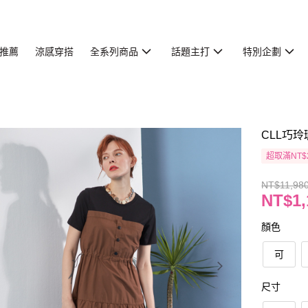
推薦
涼感穿搭
全系列商品
話題主打
特別企劃
CLL巧玲
超取滿NT$
NT$11,98
NT$1,
顏色
可
尺寸