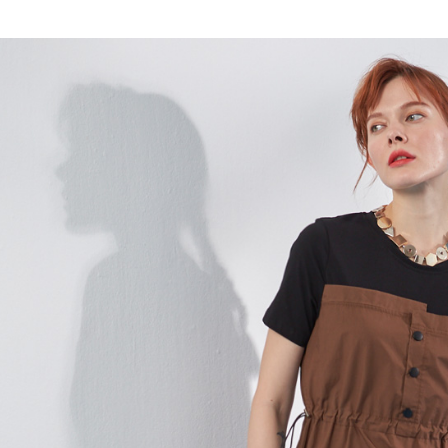
全家取貨
1.分期款
【「AFT
醒簡訊。
每筆NT$1
１．於結帳
2.透過簡
付」結帳
帳／街口支
7-11取貨
２．訂單
３．收到繳
每筆NT$1
【注意事
／ATM／
1.本服務
※ 請注意
宅配
用戶於交
絡購買商品
款買賣價
先享後付
每筆NT$1
2.基於同
※ 交易是
資料（包
是否繳費成
用，由本
付客戶支
3.完整用
【注意事
１．透過由
交易，需
求債權轉
２．關於
https://aft
３．未成
「AFTE
任。
４．使用「
即時審查
結果請求