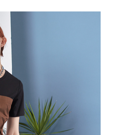
付款
項不併入電信帳單，「大哥付你分期」於每月結算日後寄送繳費提
EE先享後付」結帳流程】
20，滿NT$2,000(含以上)免運費
方式選擇「AFTEE先享後付」後，將跳轉至「AFTEE先享後
訊連結打開帳單後，可選擇「超商條碼／台灣大直營門市／銀行轉
頁面，進行簡訊認證並確認金額後，即可完成結帳。
付／iPASS MONEY」等通路繳費。
付款
成立數日內，您將收到繳費通知簡訊。
費通知簡訊後14天內，點擊此簡訊中的連結，可透過四大超商
20，滿NT$2,000(含以上)免運費
項】
網路銀行／等多元方式進行付款，方視為交易完成。
係由「台灣大哥大股份有限公司」（以下簡稱本公司）所提供，讓
：結帳手續完成當下不需立刻繳費，但若您需要取消訂單，請聯
易時，得透過本服務購買商品或服務，並由商店將買賣／分期付
的店家。未經商家同意取消之訂單仍視為有效，需透過AFTEE
金債權讓與本公司後，依約使用本公司帳單繳交帳款。
繳納相關費用。
20，滿NT$2,000(含以上)免運費
意付款使用「大哥付你分期」之契約關係目的，商店將以您的個人
否成功請以「AFTEE先享後付 」之結帳頁面顯示為準，若有關於
含姓名、電話或地址）提供予台灣大哥大進項蒐集、處理及利
功／繳費後需取消欲退款等相關疑問，請聯繫「AFTEE先享後
公司與您本人進行分期帳單所需資料之確認、核對及更正。
援中心」
https://netprotections.freshdesk.com/support/home
戶服務條款，請詳閱以下連結：
https://oppay.tw/userRule
項】
恩沛科技股份有限公司提供之「AFTEE先享後付」服務完成之
依本服務之必要範圍內提供個人資料，並將交易相關給付款項請
讓予恩沛科技股份有限公司。
個人資料處理事宜，請瀏覽以下網址：
ee.tw/terms/#terms3
年的使用者請事先徵得法定代理人或監護人之同意方可使用
E先享後付」，若未經同意申辦者引起之損失，本公司不負相關責
AFTEE先享後付」時，將依據個別帳號之用戶狀況，依本公司
核予不同之上限額度；若仍有額度不足之情形，本公司將視審查
用戶進行身份認證。