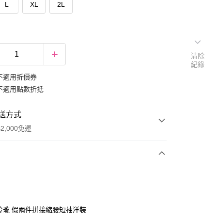
L
XL
2L
清除
紀錄
不適用折價券
不適用點數折抵
送方式
2,000免運
次付款
期付款
0 利率 每期
NT$399
21家銀行
巧玲瓏 假兩件拼接縮腰短袖洋裝