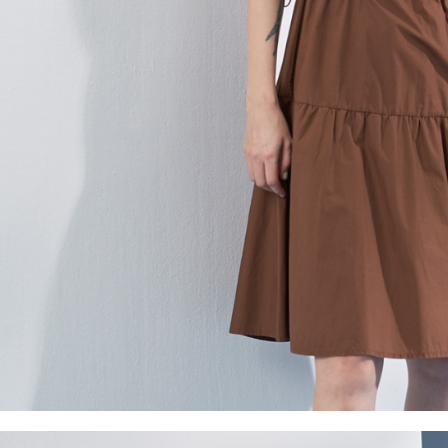
５．嚴禁
形，恩沛
動。