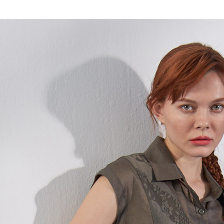
全家取貨
1.分期款
【「AFT
醒簡訊。
每筆NT$1
１．於結帳
2.透過簡
付」結帳
帳／街口支
7-11取貨
２．訂單
３．收到繳
每筆NT$1
【注意事
／ATM／
1.本服務
※ 請注意
宅配
用戶於交
絡購買商品
款買賣價
先享後付
每筆NT$1
2.基於同
※ 交易是
資料（包
是否繳費成
用，由本
付客戶支
3.完整用
【注意事
１．透過由
交易，需
求債權轉
２．關於
https://aft
３．未成
「AFTE
任。
４．使用「
即時審查
結果請求