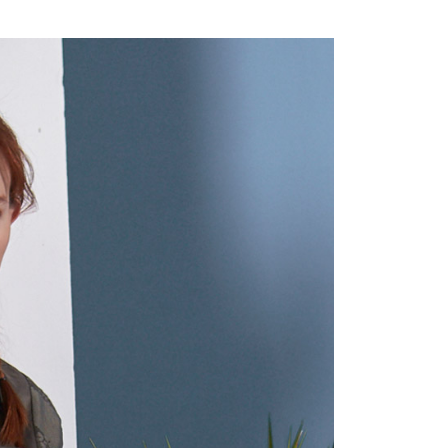
付款
項不併入電信帳單，「大哥付你分期」於每月結算日後寄送繳費提
EE先享後付」結帳流程】
20，滿NT$2,000(含以上)免運費
方式選擇「AFTEE先享後付」後，將跳轉至「AFTEE先享後
訊連結打開帳單後，可選擇「超商條碼／台灣大直營門市／銀行轉
頁面，進行簡訊認證並確認金額後，即可完成結帳。
付／iPASS MONEY」等通路繳費。
付款
成立數日內，您將收到繳費通知簡訊。
費通知簡訊後14天內，點擊此簡訊中的連結，可透過四大超商
20，滿NT$2,000(含以上)免運費
項】
網路銀行／等多元方式進行付款，方視為交易完成。
係由「台灣大哥大股份有限公司」（以下簡稱本公司）所提供，讓
：結帳手續完成當下不需立刻繳費，但若您需要取消訂單，請聯
易時，得透過本服務購買商品或服務，並由商店將買賣／分期付
的店家。未經商家同意取消之訂單仍視為有效，需透過AFTEE
金債權讓與本公司後，依約使用本公司帳單繳交帳款。
繳納相關費用。
20，滿NT$2,000(含以上)免運費
意付款使用「大哥付你分期」之契約關係目的，商店將以您的個人
否成功請以「AFTEE先享後付 」之結帳頁面顯示為準，若有關於
含姓名、電話或地址）提供予台灣大哥大進項蒐集、處理及利
功／繳費後需取消欲退款等相關疑問，請聯繫「AFTEE先享後
公司與您本人進行分期帳單所需資料之確認、核對及更正。
援中心」
https://netprotections.freshdesk.com/support/home
戶服務條款，請詳閱以下連結：
https://oppay.tw/userRule
項】
恩沛科技股份有限公司提供之「AFTEE先享後付」服務完成之
依本服務之必要範圍內提供個人資料，並將交易相關給付款項請
讓予恩沛科技股份有限公司。
個人資料處理事宜，請瀏覽以下網址：
ee.tw/terms/#terms3
年的使用者請事先徵得法定代理人或監護人之同意方可使用
E先享後付」，若未經同意申辦者引起之損失，本公司不負相關責
AFTEE先享後付」時，將依據個別帳號之用戶狀況，依本公司
核予不同之上限額度；若仍有額度不足之情形，本公司將視審查
用戶進行身份認證。