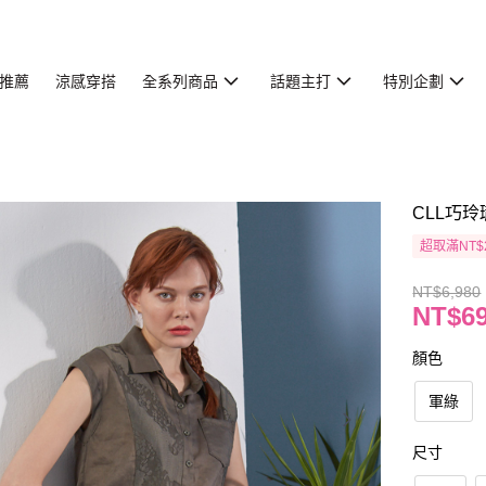
推薦
涼感穿搭
全系列商品
話題主打
特別企劃
CLL巧玲
超取滿NT$
NT$6,980
NT$6
顏色
軍綠
尺寸