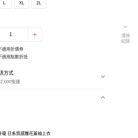
L
XL
2L
清除
紀錄
不適用折價券
不適用點數折抵
送方式
2,000免運
次付款
期付款
0 利率 每期
NT$232
21家銀行
巧玲瓏 日系質感雕花蓋袖上衣