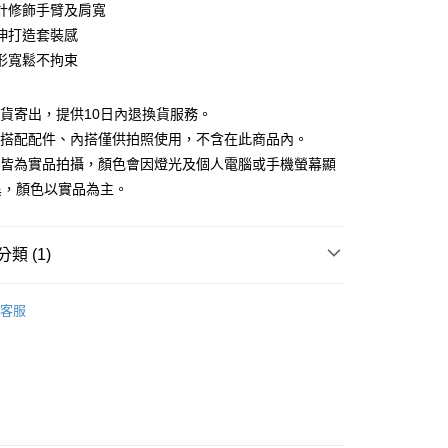
庫商業銀行
第一商業銀行
計修飾手臂及肩寬
付款
業銀行
彰化商業銀行
伸打造套裝感
業儲蓄銀行
台北富邦商業銀行
形寬鬆不拘束
華商業銀行
兆豐國際商業銀行
小企業銀行
台中商業銀行
台灣）商業銀行
華泰商業銀行
現貨寄出，提供10日內退換貨服務。
業銀行
遠東國際商業銀行
所搭配配件、內搭僅供拍照使用，不含在此商品內。
業銀行
永豐商業銀行
檔皆為實品拍攝，顏色會因燈光及個人電腦或手機螢幕顯
業銀行
星展（台灣）商業銀行
異，顏色以實品為主。
際商業銀行
中國信託商業銀行
y
天信用卡公司
分期
類 (1)
你分期使用說明】
享後付
｜$398起
由台灣大哥大提供，台灣大哥大用戶可立即使用無須另外申請。
客服
式選擇「大哥付你分期」，訂單成立後會自動跳轉到大哥付的交易
證手機門號後，選擇欲分期的期數、繳款截止日，確認付款後即
FTEE先享後付」】
。
先享後付是「在收到商品之後才付款」的支付方式。 讓您購物簡單
准額度、可分期數及費用金額請依後續交易確認頁面所載為準。
心！
立30分鐘內，如未前往確認交易或遇審核未通過，訂單將自動取
：不需註冊會員、不需綁卡、不需儲值。
「轉專審核」未通過狀況，表示未達大哥付你分期系統評分，恕
：只要手機號碼，簡訊認證，即可結帳。
評估內容。
：先確認商品／服務後，再付款。
式說明】