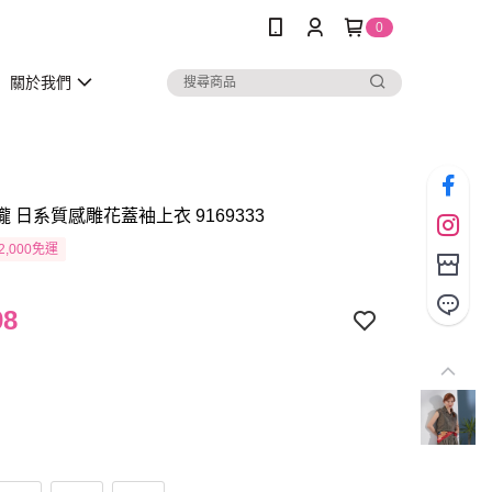
0
關於我們
瓏 日系質感雕花蓋袖上衣 9169333
2,000免運
98