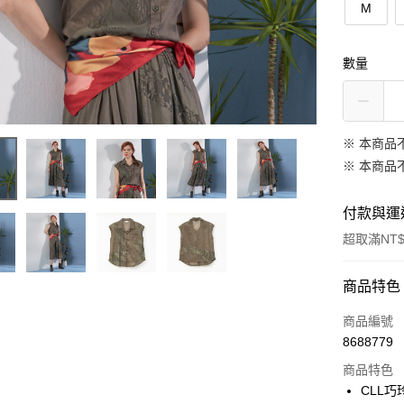
M
數量
※ 本商品
※ 本商品
付款與運
超取滿NT$
付款方式
商品特色
信用卡一
商品編號
8688779
信用卡分
商品特色
3 期 
CLL