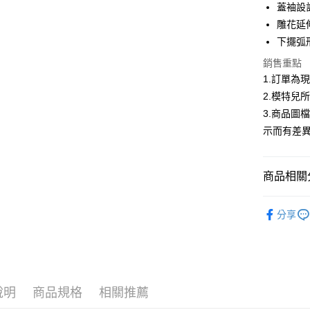
合作金
蓋袖設
超商取貨
華南商
雕花延
LINE Pay
上海商
下擺弧
國泰世
Apple Pay
銷售重點
臺灣中
匯豐（
1.訂單為
街口支付
聯邦商
2.模特兒
元大商
悠遊付
3.商品圖
玉山商
示而有差
台新國
Google Pa
台灣樂
大哥付你
商品相關分
相關說明
【大哥付
AFTEE先
低庫存警報
1.本服務
分享
2.付款方
相關說明
流程，驗
【關於「A
ATM付款
完成交易
AFTEE
3.實際核
便利好安
4.訂單成
１．簡單
消。如遇
２．便利
運送方式
說明
商品規格
相關推薦
無法說明
３．安心
【繳款方