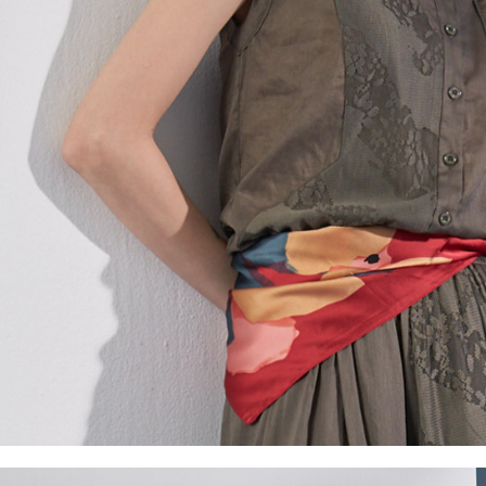
５．嚴禁
形，恩沛
動。