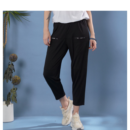
成交易。
ATM付款
AFTEE先享後付是「在收到商品之後才付款」的支付方式。 讓您購物簡單
3.實際核准額度、可分期數及費用金額請依後續交易確認頁面所載為準。
便利好安心！
4.訂單成立30分鐘內，如未前往確認交易或遇審核未通過，訂單將自動取
１．簡單：不需註冊會員、不需綁卡、不需儲值。
運送方式
消。如遇「轉專審核」未通過狀況，表示未達大哥付你分期系統評分，恕無
２．便利：只要手機號碼，簡訊認證，即可結帳。
法說明評估內容。
３．安心：先確認商品／服務後，再付款。
全家取貨付款
【繳款方式說明】
1.分期款項不併入電信帳單，「大哥付你分期」於每月結算日後寄送繳費提
每筆NT$120，滿NT$2,000(含以上)免運費
【「AFTEE先享後付」結帳流程】
醒簡訊。
１．於結帳方式選擇「AFTEE先享後付」後，將跳轉至「AFTEE先享後付」
2.透過簡訊連結打開帳單後，可選擇「超商條碼／台灣大直營門市／銀行轉
7-11取貨付款
結帳頁面，進行簡訊認證並確認金額後，即可完成結帳。
帳／街口支付／iPASS MONEY」等通路繳費。
２．訂單成立數日內，您將收到繳費通知簡訊。
每筆NT$120，滿NT$2,000(含以上)免運費
３．收到繳費通知簡訊後14天內，點擊此簡訊中的連結，可透過四大超商／
【注意事項】
ATM／網路銀行／等多元方式進行付款，方視為交易完成。
宅配
1.本服務係由「台灣大哥大股份有限公司」（以下簡稱本公司）所提供，讓
※ 請注意：結帳手續完成當下不需立刻繳費，但若您需要取消訂單，請聯絡
用戶於交易時，得透過本服務購買商品或服務，並由商店將買賣／分期付款
每筆NT$120，滿NT$2,000(含以上)免運費
購買商品的店家。未經商家同意取消之訂單仍視為有效，需透過AFTEE先享
買賣價金債權讓與本公司後，依約使用本公司帳單繳交帳款。
後付繳納相關費用。
2.基於同意付款使用「大哥付你分期」之契約關係目的，商店將以您的個人
※ 交易是否成功請以「AFTEE先享後付 」之結帳頁面顯示為準，若有關於
資料（包含姓名、電話或地址）提供予台灣大哥大進項蒐集、處理及利用，
是否繳費成功／繳費後需取消欲退款等相關疑問，請聯繫「AFTEE先享後付
由本公司與您本人進行分期帳單所需資料之確認、核對及更正。
客戶支援中心」
https://netprotections.freshdesk.com/support/home
3.完整用戶服務條款，請詳閱以下連結：
https://oppay.tw/userRule
【注意事項】
１．透過由恩沛科技股份有限公司提供之「AFTEE先享後付」服務完成之交
易，需依本服務之必要範圍內提供個人資料，並將交易相關給付款項請求債
權轉讓予恩沛科技股份有限公司。
２．關於個人資料處理事宜，請瀏覽以下網址：
https://aftee.tw/terms/#terms3