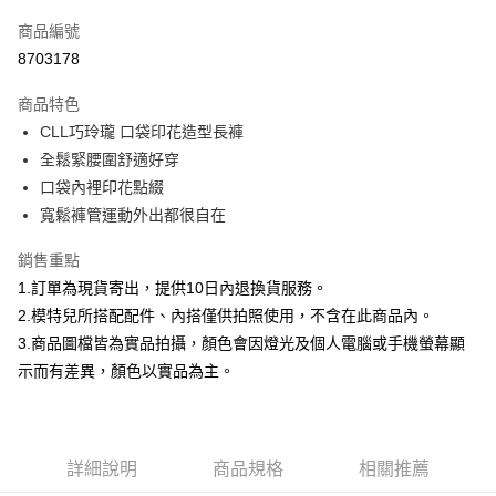
信用卡一次付款
商品編號
信用卡分期付款
8703178
3 期 0 利率 每期
NT$266
21家銀行
商品特色
合作金庫商業銀行
第一商業銀行
超商取貨付款
CLL巧玲瓏 口袋印花造型長褲
華南商業銀行
彰化商業銀行
全鬆緊腰圍舒適好穿
LINE Pay
上海商業儲蓄銀行
台北富邦商業銀行
國泰世華商業銀行
兆豐國際商業銀行
口袋內裡印花點綴
Apple Pay
臺灣中小企業銀行
台中商業銀行
寬鬆褲管運動外出都很自在
匯豐（台灣）商業銀行
華泰商業銀行
街口支付
聯邦商業銀行
遠東國際商業銀行
銷售重點
元大商業銀行
永豐商業銀行
悠遊付
1.訂單為現貨寄出，提供10日內退換貨服務。
玉山商業銀行
星展（台灣）商業銀行
2.模特兒所搭配配件、內搭僅供拍照使用，不含在此商品內。
台新國際商業銀行
中國信託商業銀行
Google Pay
3.商品圖檔皆為實品拍攝，顏色會因燈光及個人電腦或手機螢幕顯
台灣樂天信用卡公司
大哥付你分期
示而有差異，顏色以實品為主。
相關說明
【大哥付你分期使用說明】
AFTEE先享後付
1.本服務由台灣大哥大提供，台灣大哥大用戶可立即使用無須另外申請。
2.付款方式選擇「大哥付你分期」，訂單成立後會自動跳轉到大哥付的交易
相關說明
詳細說明
商品規格
相關推薦
流程，驗證手機門號後，選擇欲分期的期數、繳款截止日，確認付款後即完
【關於「AFTEE先享後付」】