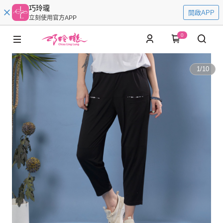
巧玲瓏
開啟APP
立刻使用官方APP
0
1
/
10