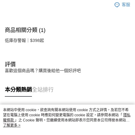
客服
商品相關分類 (1)
低庫存警報｜$398起
評價
喜歡這個商品嗎？購買後給他一個好評吧
本分類熱銷
全站排行
本網站中使用 cookie，欲查詢有關本網站使用 cookie 方式之詳情，及若您不希
熱門標籤
望在電腦上使用 cookie 時應如何變更電腦的 cookie 設定，請參閱本網站「
隱私
權條款
」之 Cookie 聲明。您繼續使用本網站即表示您同意本公司得按本網站使
用條款之 Cookie 聲明使用 cookie。
了解更多 >