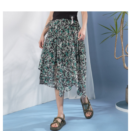
成交易。
ATM付款
AFTEE先享後付是「在收到商品之後才付款」的支付方式。 讓您購物簡單
3.實際核准額度、可分期數及費用金額請依後續交易確認頁面所載為準。
便利好安心！
4.訂單成立30分鐘內，如未前往確認交易或遇審核未通過，訂單將自動取
１．簡單：不需註冊會員、不需綁卡、不需儲值。
運送方式
消。如遇「轉專審核」未通過狀況，表示未達大哥付你分期系統評分，恕無
２．便利：只要手機號碼，簡訊認證，即可結帳。
法說明評估內容。
３．安心：先確認商品／服務後，再付款。
全家取貨付款
【繳款方式說明】
1.分期款項不併入電信帳單，「大哥付你分期」於每月結算日後寄送繳費提
每筆NT$120，滿NT$2,000(含以上)免運費
【「AFTEE先享後付」結帳流程】
醒簡訊。
１．於結帳方式選擇「AFTEE先享後付」後，將跳轉至「AFTEE先享後付」
2.透過簡訊連結打開帳單後，可選擇「超商條碼／台灣大直營門市／銀行轉
7-11取貨付款
結帳頁面，進行簡訊認證並確認金額後，即可完成結帳。
帳／街口支付／iPASS MONEY」等通路繳費。
２．訂單成立數日內，您將收到繳費通知簡訊。
每筆NT$120，滿NT$2,000(含以上)免運費
３．收到繳費通知簡訊後14天內，點擊此簡訊中的連結，可透過四大超商／
【注意事項】
ATM／網路銀行／等多元方式進行付款，方視為交易完成。
宅配
1.本服務係由「台灣大哥大股份有限公司」（以下簡稱本公司）所提供，讓
※ 請注意：結帳手續完成當下不需立刻繳費，但若您需要取消訂單，請聯絡
用戶於交易時，得透過本服務購買商品或服務，並由商店將買賣／分期付款
每筆NT$120，滿NT$2,000(含以上)免運費
購買商品的店家。未經商家同意取消之訂單仍視為有效，需透過AFTEE先享
買賣價金債權讓與本公司後，依約使用本公司帳單繳交帳款。
後付繳納相關費用。
2.基於同意付款使用「大哥付你分期」之契約關係目的，商店將以您的個人
※ 交易是否成功請以「AFTEE先享後付 」之結帳頁面顯示為準，若有關於
資料（包含姓名、電話或地址）提供予台灣大哥大進項蒐集、處理及利用，
是否繳費成功／繳費後需取消欲退款等相關疑問，請聯繫「AFTEE先享後付
由本公司與您本人進行分期帳單所需資料之確認、核對及更正。
客戶支援中心」
https://netprotections.freshdesk.com/support/home
3.完整用戶服務條款，請詳閱以下連結：
https://oppay.tw/userRule
【注意事項】
１．透過由恩沛科技股份有限公司提供之「AFTEE先享後付」服務完成之交
易，需依本服務之必要範圍內提供個人資料，並將交易相關給付款項請求債
權轉讓予恩沛科技股份有限公司。
２．關於個人資料處理事宜，請瀏覽以下網址：
https://aftee.tw/terms/#terms3