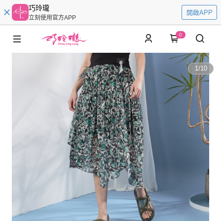
巧玲瓏
開啟APP
立刻使用官方APP
0
1
/
10