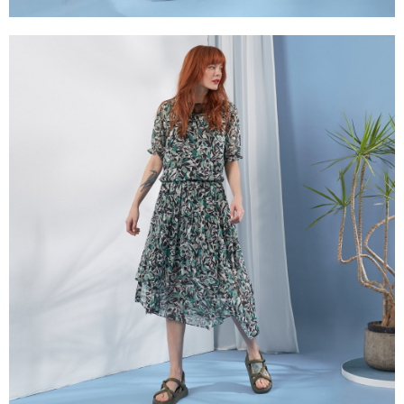
３．未成年的使用者請事先徵得法定代理人或監護人之同意方可使用
「AFTEE先享後付」，若未經同意申辦者引起之損失，本公司不負相關責
任。
４．使用「AFTEE先享後付」時，將依據個別帳號之用戶狀況，依本公司即
時審查核予不同之上限額度；若仍有額度不足之情形，本公司將視審查結果
請求用戶進行身份認證。
５．嚴禁一人註冊多個帳號或使用他人資訊註冊。若發現惡意使用之情形，
恩沛科技股份有限公司將有權停止該用戶之使用額度並採取法律行動。