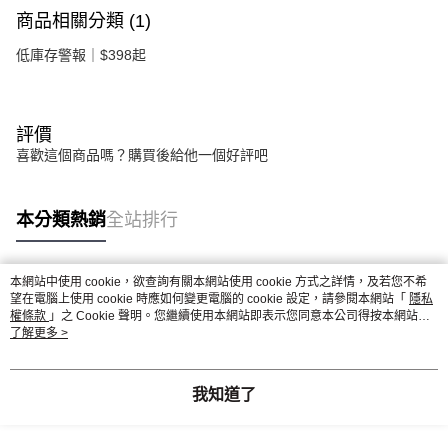
商品相關分類 (1)
低庫存警報｜$398起
評價
喜歡這個商品嗎？購買後給他一個好評吧
本分類熱銷
全站排行
本網站中使用 cookie，欲查詢有關本網站使用 cookie 方式之詳情，及若您不希
熱門標籤
望在電腦上使用 cookie 時應如何變更電腦的 cookie 設定，請參閱本網站「
隱私
權條款
」之 Cookie 聲明。您繼續使用本網站即表示您同意本公司得按本網站使
用條款之 Cookie 聲明使用 cookie。
了解更多 >
我知道了