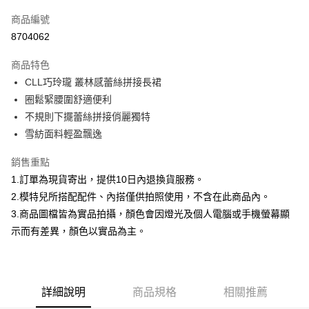
信用卡一次付款
商品編號
信用卡分期付款
8704062
3 期 0 利率 每期
NT$266
21家銀行
商品特色
合作金庫商業銀行
第一商業銀行
超商取貨付款
CLL巧玲瓏 叢林感蕾絲拼接長裙
華南商業銀行
彰化商業銀行
圈鬆緊腰圍舒適便利
LINE Pay
上海商業儲蓄銀行
台北富邦商業銀行
國泰世華商業銀行
兆豐國際商業銀行
不規則下擺蕾絲拼接俏麗獨特
Apple Pay
臺灣中小企業銀行
台中商業銀行
雪紡面料輕盈飄逸
匯豐（台灣）商業銀行
華泰商業銀行
街口支付
聯邦商業銀行
遠東國際商業銀行
銷售重點
元大商業銀行
永豐商業銀行
悠遊付
1.訂單為現貨寄出，提供10日內退換貨服務。
玉山商業銀行
星展（台灣）商業銀行
2.模特兒所搭配配件、內搭僅供拍照使用，不含在此商品內。
台新國際商業銀行
中國信託商業銀行
Google Pay
3.商品圖檔皆為實品拍攝，顏色會因燈光及個人電腦或手機螢幕顯
台灣樂天信用卡公司
大哥付你分期
示而有差異，顏色以實品為主。
相關說明
【大哥付你分期使用說明】
AFTEE先享後付
1.本服務由台灣大哥大提供，台灣大哥大用戶可立即使用無須另外申請。
2.付款方式選擇「大哥付你分期」，訂單成立後會自動跳轉到大哥付的交易
相關說明
詳細說明
商品規格
相關推薦
流程，驗證手機門號後，選擇欲分期的期數、繳款截止日，確認付款後即完
【關於「AFTEE先享後付」】