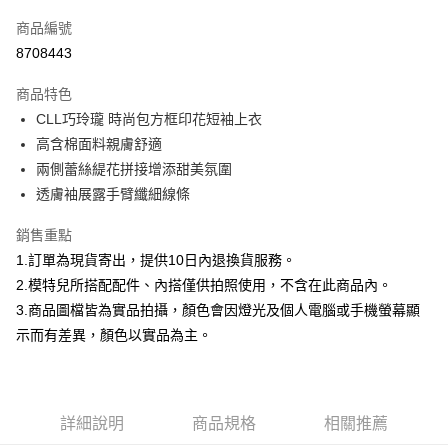
信用卡一次付款
商品編號
信用卡分期付款
8708443
3 期 0 利率 每期
NT$232
21家銀行
商品特色
合作金庫商業銀行
第一商業銀行
超商取貨付款
CLL巧玲瓏 時尚包方框印花短袖上衣
華南商業銀行
彰化商業銀行
高含棉面料親膚舒適
LINE Pay
上海商業儲蓄銀行
台北富邦商業銀行
國泰世華商業銀行
兆豐國際商業銀行
兩側蕾絲緹花拼接增添甜美氛圍
Apple Pay
臺灣中小企業銀行
台中商業銀行
透膚袖展露手臂纖細線條
匯豐（台灣）商業銀行
華泰商業銀行
街口支付
聯邦商業銀行
遠東國際商業銀行
銷售重點
元大商業銀行
永豐商業銀行
悠遊付
1.訂單為現貨寄出，提供10日內退換貨服務。
玉山商業銀行
星展（台灣）商業銀行
2.模特兒所搭配配件、內搭僅供拍照使用，不含在此商品內。
台新國際商業銀行
中國信託商業銀行
Google Pay
3.商品圖檔皆為實品拍攝，顏色會因燈光及個人電腦或手機螢幕顯
台灣樂天信用卡公司
大哥付你分期
示而有差異，顏色以實品為主。
相關說明
【大哥付你分期使用說明】
AFTEE先享後付
1.本服務由台灣大哥大提供，台灣大哥大用戶可立即使用無須另外申請。
2.付款方式選擇「大哥付你分期」，訂單成立後會自動跳轉到大哥付的交易
相關說明
詳細說明
商品規格
相關推薦
流程，驗證手機門號後，選擇欲分期的期數、繳款截止日，確認付款後即完
【關於「AFTEE先享後付」】