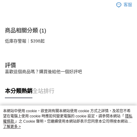
客服
商品相關分類 (1)
低庫存警報｜$398起
評價
喜歡這個商品嗎？購買後給他一個好評吧
本分類熱銷
全站排行
本網站中使用 cookie，欲查詢有關本網站使用 cookie 方式之詳情，及若您不希
熱門標籤
望在電腦上使用 cookie 時應如何變更電腦的 cookie 設定，請參閱本網站「
隱私
權條款
」之 Cookie 聲明。您繼續使用本網站即表示您同意本公司得按本網站使
用條款之 Cookie 聲明使用 cookie。
了解更多 >