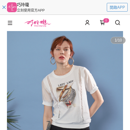
巧玲瓏
開啟APP
立刻使用官方APP
0
1
/
10