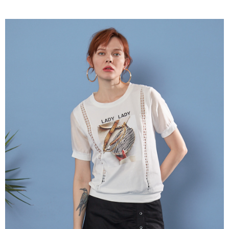
成交易。
ATM付款
AFTEE先享後付是「在收到商品之後才付款」的支付方式。 讓您購物簡單
3.實際核准額度、可分期數及費用金額請依後續交易確認頁面所載為準。
便利好安心！
4.訂單成立30分鐘內，如未前往確認交易或遇審核未通過，訂單將自動取
１．簡單：不需註冊會員、不需綁卡、不需儲值。
運送方式
消。如遇「轉專審核」未通過狀況，表示未達大哥付你分期系統評分，恕無
２．便利：只要手機號碼，簡訊認證，即可結帳。
法說明評估內容。
３．安心：先確認商品／服務後，再付款。
全家取貨付款
【繳款方式說明】
1.分期款項不併入電信帳單，「大哥付你分期」於每月結算日後寄送繳費提
每筆NT$120，滿NT$2,000(含以上)免運費
【「AFTEE先享後付」結帳流程】
醒簡訊。
１．於結帳方式選擇「AFTEE先享後付」後，將跳轉至「AFTEE先享後付」
2.透過簡訊連結打開帳單後，可選擇「超商條碼／台灣大直營門市／銀行轉
7-11取貨付款
結帳頁面，進行簡訊認證並確認金額後，即可完成結帳。
帳／街口支付／iPASS MONEY」等通路繳費。
２．訂單成立數日內，您將收到繳費通知簡訊。
每筆NT$120，滿NT$2,000(含以上)免運費
３．收到繳費通知簡訊後14天內，點擊此簡訊中的連結，可透過四大超商／
【注意事項】
ATM／網路銀行／等多元方式進行付款，方視為交易完成。
宅配
1.本服務係由「台灣大哥大股份有限公司」（以下簡稱本公司）所提供，讓
※ 請注意：結帳手續完成當下不需立刻繳費，但若您需要取消訂單，請聯絡
用戶於交易時，得透過本服務購買商品或服務，並由商店將買賣／分期付款
每筆NT$120，滿NT$2,000(含以上)免運費
購買商品的店家。未經商家同意取消之訂單仍視為有效，需透過AFTEE先享
買賣價金債權讓與本公司後，依約使用本公司帳單繳交帳款。
後付繳納相關費用。
2.基於同意付款使用「大哥付你分期」之契約關係目的，商店將以您的個人
※ 交易是否成功請以「AFTEE先享後付 」之結帳頁面顯示為準，若有關於
資料（包含姓名、電話或地址）提供予台灣大哥大進項蒐集、處理及利用，
是否繳費成功／繳費後需取消欲退款等相關疑問，請聯繫「AFTEE先享後付
由本公司與您本人進行分期帳單所需資料之確認、核對及更正。
客戶支援中心」
https://netprotections.freshdesk.com/support/home
3.完整用戶服務條款，請詳閱以下連結：
https://oppay.tw/userRule
【注意事項】
１．透過由恩沛科技股份有限公司提供之「AFTEE先享後付」服務完成之交
易，需依本服務之必要範圍內提供個人資料，並將交易相關給付款項請求債
權轉讓予恩沛科技股份有限公司。
２．關於個人資料處理事宜，請瀏覽以下網址：
https://aftee.tw/terms/#terms3