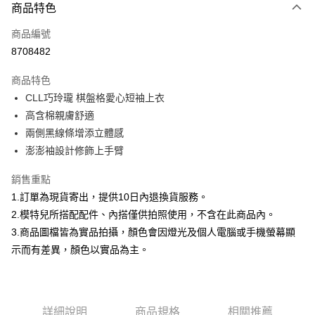
商品特色
信用卡一次付款
商品編號
信用卡分期付款
8708482
3 期 0 利率 每期
NT$232
21家銀行
商品特色
合作金庫商業銀行
第一商業銀行
超商取貨付款
CLL巧玲瓏 棋盤格愛心短袖上衣
華南商業銀行
彰化商業銀行
高含棉親膚舒適
LINE Pay
上海商業儲蓄銀行
台北富邦商業銀行
國泰世華商業銀行
兆豐國際商業銀行
兩側黑線條增添立體感
Apple Pay
臺灣中小企業銀行
台中商業銀行
澎澎袖設計修飾上手臂
匯豐（台灣）商業銀行
華泰商業銀行
街口支付
聯邦商業銀行
遠東國際商業銀行
銷售重點
元大商業銀行
永豐商業銀行
悠遊付
1.訂單為現貨寄出，提供10日內退換貨服務。
玉山商業銀行
星展（台灣）商業銀行
2.模特兒所搭配配件、內搭僅供拍照使用，不含在此商品內。
台新國際商業銀行
中國信託商業銀行
Google Pay
3.商品圖檔皆為實品拍攝，顏色會因燈光及個人電腦或手機螢幕顯
台灣樂天信用卡公司
大哥付你分期
示而有差異，顏色以實品為主。
相關說明
【大哥付你分期使用說明】
AFTEE先享後付
1.本服務由台灣大哥大提供，台灣大哥大用戶可立即使用無須另外申請。
2.付款方式選擇「大哥付你分期」，訂單成立後會自動跳轉到大哥付的交易
相關說明
詳細說明
商品規格
相關推薦