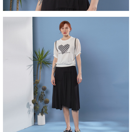
https://aftee.tw/terms/#terms3
３．未成年的使用者請事先徵得法定代理人或監護人之同意方可使用
「AFTEE先享後付」，若未經同意申辦者引起之損失，本公司不負相關責
任。
４．使用「AFTEE先享後付」時，將依據個別帳號之用戶狀況，依本公司即
時審查核予不同之上限額度；若仍有額度不足之情形，本公司將視審查結果
請求用戶進行身份認證。
５．嚴禁一人註冊多個帳號或使用他人資訊註冊。若發現惡意使用之情形，
恩沛科技股份有限公司將有權停止該用戶之使用額度並採取法律行動。