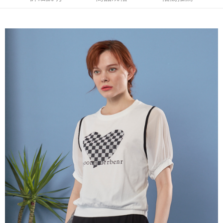
流程，驗證手機門號後，選擇欲分期的期數、繳款截止日，確認付款後即完
【關於「AFTEE先享後付」】
成交易。
ATM付款
AFTEE先享後付是「在收到商品之後才付款」的支付方式。 讓您購物簡單
3.實際核准額度、可分期數及費用金額請依後續交易確認頁面所載為準。
便利好安心！
4.訂單成立30分鐘內，如未前往確認交易或遇審核未通過，訂單將自動取
１．簡單：不需註冊會員、不需綁卡、不需儲值。
運送方式
消。如遇「轉專審核」未通過狀況，表示未達大哥付你分期系統評分，恕無
２．便利：只要手機號碼，簡訊認證，即可結帳。
法說明評估內容。
３．安心：先確認商品／服務後，再付款。
全家取貨付款
【繳款方式說明】
1.分期款項不併入電信帳單，「大哥付你分期」於每月結算日後寄送繳費提
每筆NT$120，滿NT$2,000(含以上)免運費
【「AFTEE先享後付」結帳流程】
醒簡訊。
１．於結帳方式選擇「AFTEE先享後付」後，將跳轉至「AFTEE先享後付」
2.透過簡訊連結打開帳單後，可選擇「超商條碼／台灣大直營門市／銀行轉
7-11取貨付款
結帳頁面，進行簡訊認證並確認金額後，即可完成結帳。
帳／街口支付／iPASS MONEY」等通路繳費。
２．訂單成立數日內，您將收到繳費通知簡訊。
每筆NT$120，滿NT$2,000(含以上)免運費
３．收到繳費通知簡訊後14天內，點擊此簡訊中的連結，可透過四大超商／
【注意事項】
ATM／網路銀行／等多元方式進行付款，方視為交易完成。
宅配
1.本服務係由「台灣大哥大股份有限公司」（以下簡稱本公司）所提供，讓
※ 請注意：結帳手續完成當下不需立刻繳費，但若您需要取消訂單，請聯絡
用戶於交易時，得透過本服務購買商品或服務，並由商店將買賣／分期付款
每筆NT$120，滿NT$2,000(含以上)免運費
購買商品的店家。未經商家同意取消之訂單仍視為有效，需透過AFTEE先享
買賣價金債權讓與本公司後，依約使用本公司帳單繳交帳款。
後付繳納相關費用。
2.基於同意付款使用「大哥付你分期」之契約關係目的，商店將以您的個人
※ 交易是否成功請以「AFTEE先享後付 」之結帳頁面顯示為準，若有關於
資料（包含姓名、電話或地址）提供予台灣大哥大進項蒐集、處理及利用，
是否繳費成功／繳費後需取消欲退款等相關疑問，請聯繫「AFTEE先享後付
由本公司與您本人進行分期帳單所需資料之確認、核對及更正。
客戶支援中心」
https://netprotections.freshdesk.com/support/home
3.完整用戶服務條款，請詳閱以下連結：
https://oppay.tw/userRule
【注意事項】
１．透過由恩沛科技股份有限公司提供之「AFTEE先享後付」服務完成之交
易，需依本服務之必要範圍內提供個人資料，並將交易相關給付款項請求債
權轉讓予恩沛科技股份有限公司。
２．關於個人資料處理事宜，請瀏覽以下網址：