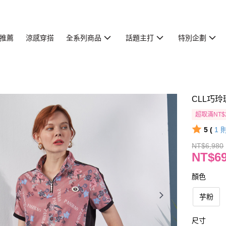
推薦
涼感穿搭
全系列商品
話題主打
特別企劃
CLL巧玲
超取滿NT$
5 (
1
NT$6,980
NT$6
顏色
芋粉
尺寸