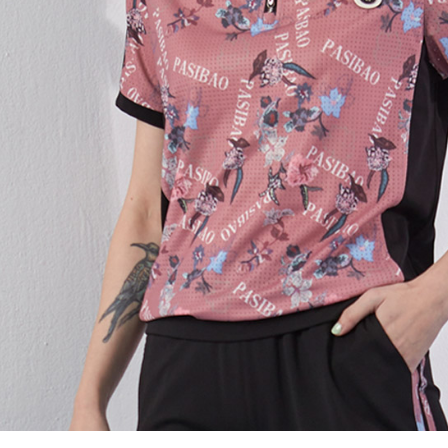
結果請求
５．嚴禁
形，恩沛
動。