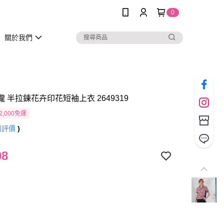
0
關於我們
瓏 半拉鍊花卉印花短袖上衣 2649319
2,000免運
則評價
)
98