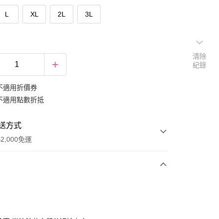
L
XL
2L
3L
清除
紀錄
不適用折價券
不適用點數折抵
送方式
2,000免運
次付款
期付款
0 利率 每期
NT$232
21家銀行