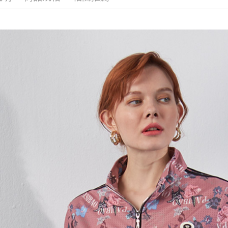
【繳款方
全家取貨
1.分期款
【「AFT
醒簡訊。
每筆NT$1
１．於結帳
2.透過簡
付」結帳
帳／街口支
7-11取貨
２．訂單
３．收到繳
每筆NT$1
【注意事
／ATM／
1.本服務
※ 請注意
宅配
用戶於交
絡購買商品
款買賣價
先享後付
每筆NT$1
2.基於同
※ 交易是
資料（包
是否繳費成
用，由本
付客戶支
3.完整用
【注意事
１．透過由
交易，需
求債權轉
２．關於
https://aft
３．未成
「AFTE
任。
４．使用「
即時審查