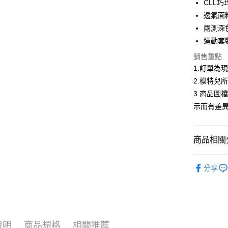
CLL
合作金
透氣面
超商取貨
華南商
兩測深
LINE Pay
上海商
運動套
國泰世
Apple Pay
銷售重點
臺灣中
匯豐（
1.訂單為
街口支付
聯邦商
2.模特兒
元大商
悠遊付
3.商品圖
玉山商
示而有差
台新國
Google Pa
台灣樂
大哥付你
商品相關分
相關說明
【大哥付
AFTEE先
低庫存警報
1.本服務
分享
2.付款方
相關說明
流程，驗
【關於「A
ATM付款
完成交易
AFTEE
3.實際核
便利好安
4.訂單成
１．簡單
消。如遇
２．便利
運送方式
說明
商品規格
相關推薦
無法說明
３．安心