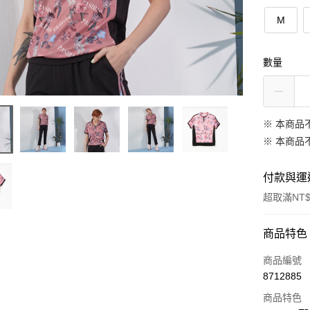
M
數量
※ 本商品
※ 本商品
付款與運
超取滿NT$
付款方式
商品特色
信用卡一
商品編號
8712885
信用卡分
商品特色
3 期 