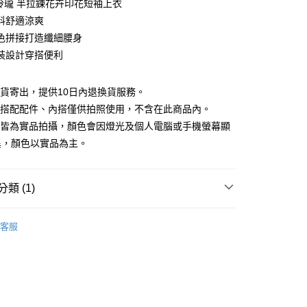
巧玲瓏 半拉鍊花卉印花短袖上衣
庫商業銀行
第一商業銀行
料舒適涼爽
付款
業銀行
彰化商業銀行
色拼接打造纖細腰身
業儲蓄銀行
台北富邦商業銀行
裝設計穿搭便利
華商業銀行
兆豐國際商業銀行
小企業銀行
台中商業銀行
台灣）商業銀行
華泰商業銀行
現貨寄出，提供10日內退換貨服務。
業銀行
遠東國際商業銀行
所搭配配件、內搭僅供拍照使用，不含在此商品內。
業銀行
永豐商業銀行
檔皆為實品拍攝，顏色會因燈光及個人電腦或手機螢幕顯
業銀行
星展（台灣）商業銀行
異，顏色以實品為主。
際商業銀行
中國信託商業銀行
y
天信用卡公司
分期
類 (1)
你分期使用說明】
享後付
｜$398起
由台灣大哥大提供，台灣大哥大用戶可立即使用無須另外申請。
客服
式選擇「大哥付你分期」，訂單成立後會自動跳轉到大哥付的交易
證手機門號後，選擇欲分期的期數、繳款截止日，確認付款後即
FTEE先享後付」】
。
先享後付是「在收到商品之後才付款」的支付方式。 讓您購物簡單
准額度、可分期數及費用金額請依後續交易確認頁面所載為準。
心！
立30分鐘內，如未前往確認交易或遇審核未通過，訂單將自動取
：不需註冊會員、不需綁卡、不需儲值。
「轉專審核」未通過狀況，表示未達大哥付你分期系統評分，恕
：只要手機號碼，簡訊認證，即可結帳。
評估內容。
：先確認商品／服務後，再付款。