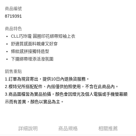
信用卡一次付款
商品編號
信用卡分期付款
8719391
3 期 0 利率 每期
NT$299
21家銀行
商品特色
合作金庫商業銀行
第一商業銀行
超商取貨付款
CLL巧玲瓏 圓圈印花綁帶短袖上衣
華南商業銀行
彰化商業銀行
舒適質感面料親膚又好穿
LINE Pay
上海商業儲蓄銀行
台北富邦商業銀行
國泰世華商業銀行
兆豐國際商業銀行
條紋感拼接獨特造型
Apple Pay
臺灣中小企業銀行
台中商業銀行
下擺綁帶增添活潑氛圍
匯豐（台灣）商業銀行
華泰商業銀行
街口支付
聯邦商業銀行
遠東國際商業銀行
銷售重點
元大商業銀行
永豐商業銀行
悠遊付
1.訂單為現貨寄出，提供10日內退換貨服務。
玉山商業銀行
星展（台灣）商業銀行
2.模特兒所搭配配件、內搭僅供拍照使用，不含在此商品內。
台新國際商業銀行
中國信託商業銀行
Google Pay
3.商品圖檔皆為實品拍攝，顏色會因燈光及個人電腦或手機螢幕顯
台灣樂天信用卡公司
大哥付你分期
示而有差異，顏色以實品為主。
相關說明
【大哥付你分期使用說明】
AFTEE先享後付
1.本服務由台灣大哥大提供，台灣大哥大用戶可立即使用無須另外申請。
2.付款方式選擇「大哥付你分期」，訂單成立後會自動跳轉到大哥付的交易
相關說明
詳細說明
商品規格
相關推薦
流程，驗證手機門號後，選擇欲分期的期數、繳款截止日，確認付款後即完
【關於「AFTEE先享後付」】