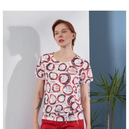
成交易。
ATM付款
AFTEE先享後付是「在收到商品之後才付款」的支付方式。 讓您購物簡單
3.實際核准額度、可分期數及費用金額請依後續交易確認頁面所載為準。
便利好安心！
4.訂單成立30分鐘內，如未前往確認交易或遇審核未通過，訂單將自動取
１．簡單：不需註冊會員、不需綁卡、不需儲值。
運送方式
消。如遇「轉專審核」未通過狀況，表示未達大哥付你分期系統評分，恕無
２．便利：只要手機號碼，簡訊認證，即可結帳。
法說明評估內容。
３．安心：先確認商品／服務後，再付款。
全家取貨付款
【繳款方式說明】
1.分期款項不併入電信帳單，「大哥付你分期」於每月結算日後寄送繳費提
每筆NT$120，滿NT$2,000(含以上)免運費
【「AFTEE先享後付」結帳流程】
醒簡訊。
１．於結帳方式選擇「AFTEE先享後付」後，將跳轉至「AFTEE先享後付」
2.透過簡訊連結打開帳單後，可選擇「超商條碼／台灣大直營門市／銀行轉
7-11取貨付款
結帳頁面，進行簡訊認證並確認金額後，即可完成結帳。
帳／街口支付／iPASS MONEY」等通路繳費。
２．訂單成立數日內，您將收到繳費通知簡訊。
每筆NT$120，滿NT$2,000(含以上)免運費
３．收到繳費通知簡訊後14天內，點擊此簡訊中的連結，可透過四大超商／
【注意事項】
ATM／網路銀行／等多元方式進行付款，方視為交易完成。
宅配
1.本服務係由「台灣大哥大股份有限公司」（以下簡稱本公司）所提供，讓
※ 請注意：結帳手續完成當下不需立刻繳費，但若您需要取消訂單，請聯絡
用戶於交易時，得透過本服務購買商品或服務，並由商店將買賣／分期付款
每筆NT$120，滿NT$2,000(含以上)免運費
購買商品的店家。未經商家同意取消之訂單仍視為有效，需透過AFTEE先享
買賣價金債權讓與本公司後，依約使用本公司帳單繳交帳款。
後付繳納相關費用。
2.基於同意付款使用「大哥付你分期」之契約關係目的，商店將以您的個人
※ 交易是否成功請以「AFTEE先享後付 」之結帳頁面顯示為準，若有關於
資料（包含姓名、電話或地址）提供予台灣大哥大進項蒐集、處理及利用，
是否繳費成功／繳費後需取消欲退款等相關疑問，請聯繫「AFTEE先享後付
由本公司與您本人進行分期帳單所需資料之確認、核對及更正。
客戶支援中心」
https://netprotections.freshdesk.com/support/home
3.完整用戶服務條款，請詳閱以下連結：
https://oppay.tw/userRule
【注意事項】
１．透過由恩沛科技股份有限公司提供之「AFTEE先享後付」服務完成之交
易，需依本服務之必要範圍內提供個人資料，並將交易相關給付款項請求債
權轉讓予恩沛科技股份有限公司。
２．關於個人資料處理事宜，請瀏覽以下網址：
https://aftee.tw/terms/#terms3