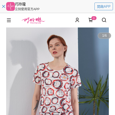
巧玲瓏
開啟APP
立刻使用官方APP
0
1
/
6