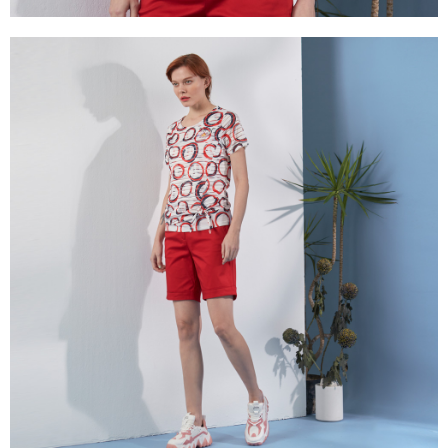
３．未成年的使用者請事先徵得法定代理人或監護人之同意方可使用
「AFTEE先享後付」，若未經同意申辦者引起之損失，本公司不負相關責
任。
４．使用「AFTEE先享後付」時，將依據個別帳號之用戶狀況，依本公司即
時審查核予不同之上限額度；若仍有額度不足之情形，本公司將視審查結果
請求用戶進行身份認證。
５．嚴禁一人註冊多個帳號或使用他人資訊註冊。若發現惡意使用之情形，
恩沛科技股份有限公司將有權停止該用戶之使用額度並採取法律行動。