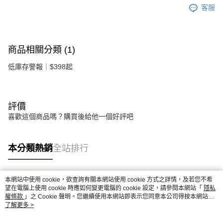
客服
商品相關分類 (1)
低庫存警報｜$398起
評價
喜歡這個商品嗎？購買後給他一個好評吧
本分類熱銷
全站排行
本網站中使用 cookie，欲查詢有關本網站使用 cookie 方式之詳情，及若您不希
熱門標籤
望在電腦上使用 cookie 時應如何變更電腦的 cookie 設定，請參閱本網站「
隱私
權條款
」之 Cookie 聲明。您繼續使用本網站即表示您同意本公司得按本網站使
用條款之 Cookie 聲明使用 cookie。
了解更多 >