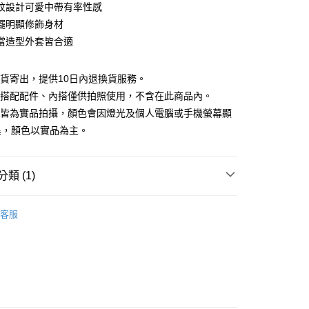
庫商業銀行
第一商業銀行
紋設計可愛中帶有率性感
付款
業銀行
彰化商業銀行
擺明顯修飾身材
業儲蓄銀行
台北富邦商業銀行
當造型外套皆合適
華商業銀行
兆豐國際商業銀行
小企業銀行
台中商業銀行
台灣）商業銀行
華泰商業銀行
現貨寄出，提供10日內退換貨服務。
業銀行
遠東國際商業銀行
所搭配配件、內搭僅供拍照使用，不含在此商品內。
業銀行
永豐商業銀行
檔皆為實品拍攝，顏色會因燈光及個人電腦或手機螢幕顯
業銀行
星展（台灣）商業銀行
異，顏色以實品為主。
際商業銀行
中國信託商業銀行
y
天信用卡公司
分期
類 (1)
你分期使用說明】
享後付
｜$398起
由台灣大哥大提供，台灣大哥大用戶可立即使用無須另外申請。
客服
式選擇「大哥付你分期」，訂單成立後會自動跳轉到大哥付的交易
證手機門號後，選擇欲分期的期數、繳款截止日，確認付款後即
FTEE先享後付」】
。
先享後付是「在收到商品之後才付款」的支付方式。 讓您購物簡單
准額度、可分期數及費用金額請依後續交易確認頁面所載為準。
心！
立30分鐘內，如未前往確認交易或遇審核未通過，訂單將自動取
：不需註冊會員、不需綁卡、不需儲值。
「轉專審核」未通過狀況，表示未達大哥付你分期系統評分，恕
：只要手機號碼，簡訊認證，即可結帳。
評估內容。
：先確認商品／服務後，再付款。
式說明】