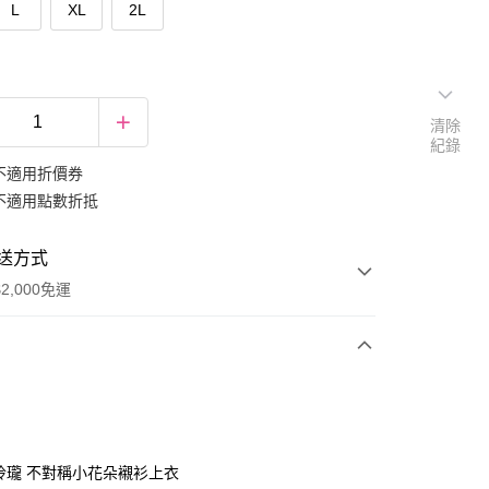
L
XL
2L
清除
紀錄
不適用折價券
不適用點數折抵
送方式
2,000免運
次付款
期付款
0 利率 每期
NT$232
21家銀行
巧玲瓏 不對稱小花朵襯衫上衣