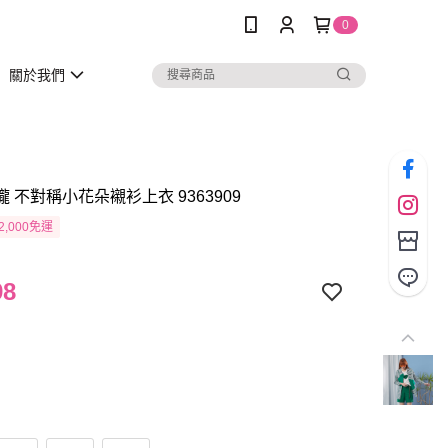
0
關於我們
瓏 不對稱小花朵襯衫上衣 9363909
2,000免運
98