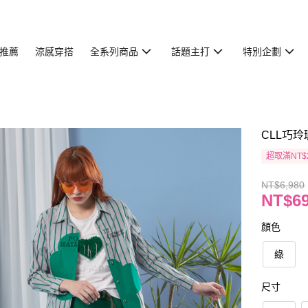
推薦
涼感穿搭
全系列商品
話題主打
特別企劃
CLL巧玲
超取滿NT$
NT$6,980
NT$6
顏色
綠
尺寸