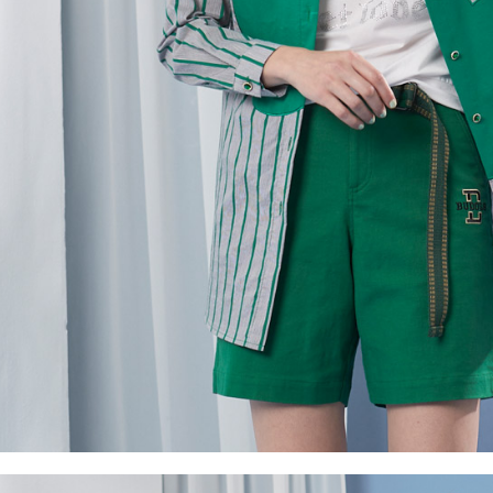
５．嚴禁
形，恩沛
動。