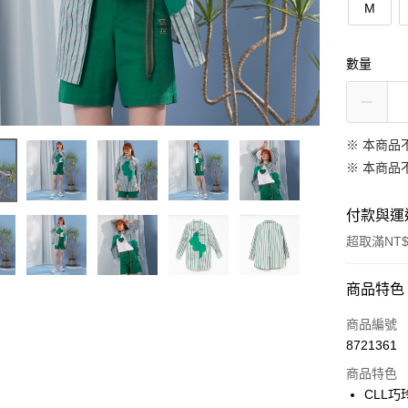
M
數量
※ 本商品
※ 本商品
付款與運
超取滿NT$
付款方式
商品特色
信用卡一
商品編號
8721361
信用卡分
商品特色
3 期 
CLL