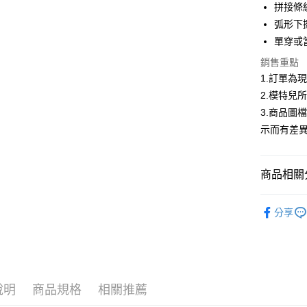
合作金
拼接條
超商取貨
華南商
弧形下
LINE Pay
上海商
單穿或
國泰世
Apple Pay
銷售重點
臺灣中
匯豐（
1.訂單為
街口支付
聯邦商
2.模特兒
元大商
悠遊付
3.商品圖
玉山商
示而有差
台新國
Google Pa
台灣樂
大哥付你
商品相關分
相關說明
【大哥付
AFTEE先
低庫存警報
1.本服務
分享
2.付款方
相關說明
流程，驗
【關於「A
ATM付款
完成交易
AFTEE
3.實際核
便利好安
4.訂單成
１．簡單
消。如遇
２．便利
運送方式
說明
商品規格
相關推薦
無法說明
３．安心
【繳款方