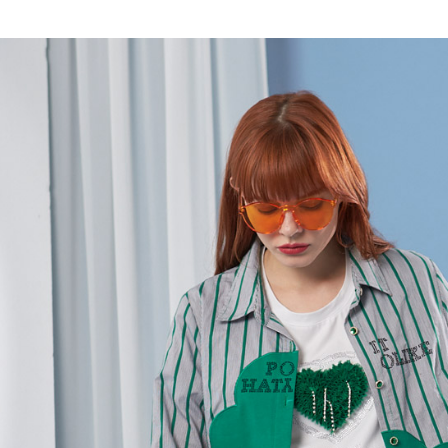
全家取貨
1.分期款
【「AFT
醒簡訊。
每筆NT$1
１．於結帳
2.透過簡
付」結帳
帳／街口支
7-11取貨
２．訂單
３．收到繳
每筆NT$1
【注意事
／ATM／
1.本服務
※ 請注意
宅配
用戶於交
絡購買商品
款買賣價
先享後付
每筆NT$1
2.基於同
※ 交易是
資料（包
是否繳費成
用，由本
付客戶支
3.完整用
【注意事
１．透過由
交易，需
求債權轉
２．關於
https://aft
３．未成
「AFTE
任。
４．使用「
即時審查
結果請求