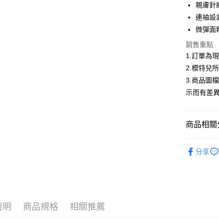
合作金
親膚針
超商取貨
華南商
連袖設
LINE Pay
上海商
微彈面
國泰世
Apple Pay
銷售重點
臺灣中
匯豐（
1.訂單為
街口支付
聯邦商
2.模特兒
元大商
悠遊付
3.商品圖
玉山商
示而有差
台新國
Google Pa
台灣樂
大哥付你
商品相關分
相關說明
【大哥付
AFTEE先
低庫存警報
1.本服務
分享
2.付款方
相關說明
流程，驗
【關於「A
ATM付款
完成交易
AFTEE
3.實際核
便利好安
4.訂單成
１．簡單
消。如遇
２．便利
運送方式
說明
商品規格
相關推薦
無法說明
３．安心
【繳款方