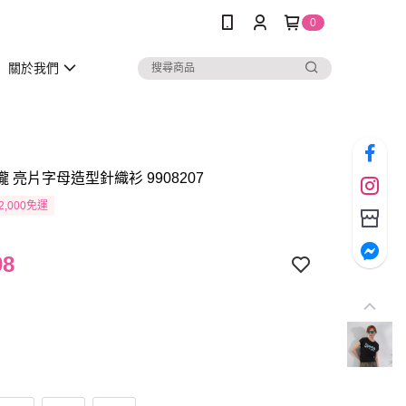
0
關於我們
瓏 亮片字母造型針織衫 9908207
2,000免運
98