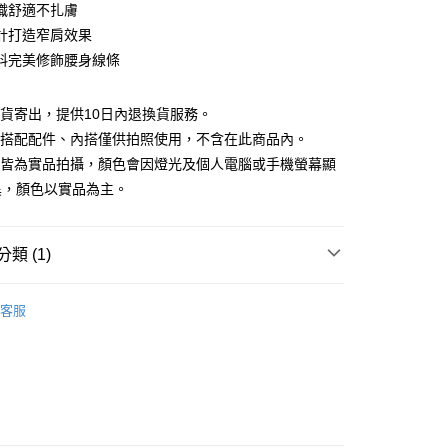
庫商業銀行
第一商業銀行
織舒適不扎膚
付款
業銀行
彰化商業銀行
計打造窄肩效果
業儲蓄銀行
台北富邦商業銀行
料完美修飾腰身線條
華商業銀行
兆豐國際商業銀行
小企業銀行
台中商業銀行
台灣）商業銀行
華泰商業銀行
現貨寄出，提供10日內退換貨服務。
業銀行
遠東國際商業銀行
所搭配配件、內搭僅供拍照使用，不含在此商品內。
業銀行
永豐商業銀行
檔皆為實品拍攝，顏色會因燈光及個人電腦或手機螢幕顯
業銀行
星展（台灣）商業銀行
異，顏色以實品為主。
際商業銀行
中國信託商業銀行
y
天信用卡公司
分期
類 (1)
你分期使用說明】
享後付
｜$398起
由台灣大哥大提供，台灣大哥大用戶可立即使用無須另外申請。
客服
式選擇「大哥付你分期」，訂單成立後會自動跳轉到大哥付的交易
證手機門號後，選擇欲分期的期數、繳款截止日，確認付款後即
FTEE先享後付」】
。
先享後付是「在收到商品之後才付款」的支付方式。 讓您購物簡單
准額度、可分期數及費用金額請依後續交易確認頁面所載為準。
心！
立30分鐘內，如未前往確認交易或遇審核未通過，訂單將自動取
：不需註冊會員、不需綁卡、不需儲值。
「轉專審核」未通過狀況，表示未達大哥付你分期系統評分，恕
：只要手機號碼，簡訊認證，即可結帳。
評估內容。
：先確認商品／服務後，再付款。
式說明】