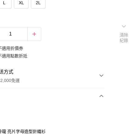
L
XL
2L
清除
紀錄
不適用折價券
不適用點數折抵
送方式
2,000免運
次付款
期付款
0 利率 每期
NT$266
21家銀行
巧玲瓏 亮片字母造型針織衫