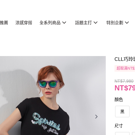
推薦
涼感穿搭
全系列商品
話題主打
特別企劃
CLL巧玲
超取滿NT$
NT$7,980
NT$7
顏色
黑
尺寸