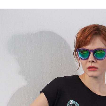
全家取貨
1.分期款
【「AFT
醒簡訊。
每筆NT$1
１．於結帳
2.透過簡
付」結帳
帳／街口支
7-11取貨
２．訂單
３．收到繳
每筆NT$1
【注意事
／ATM／
1.本服務
※ 請注意
宅配
用戶於交
絡購買商品
款買賣價
先享後付
每筆NT$1
2.基於同
※ 交易是
資料（包
是否繳費成
用，由本
付客戶支
3.完整用
【注意事
１．透過由
交易，需
求債權轉
２．關於
https://aft
３．未成
「AFTE
任。
４．使用「
即時審查
結果請求