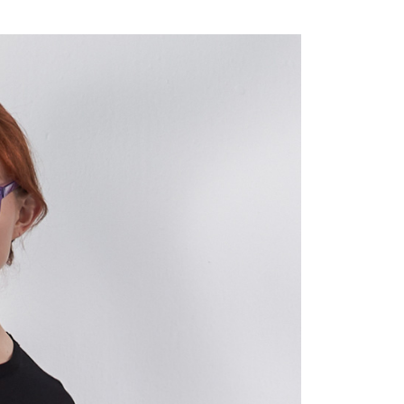
付款
項不併入電信帳單，「大哥付你分期」於每月結算日後寄送繳費提
EE先享後付」結帳流程】
20，滿NT$2,000(含以上)免運費
方式選擇「AFTEE先享後付」後，將跳轉至「AFTEE先享後
訊連結打開帳單後，可選擇「超商條碼／台灣大直營門市／銀行轉
頁面，進行簡訊認證並確認金額後，即可完成結帳。
付／iPASS MONEY」等通路繳費。
付款
成立數日內，您將收到繳費通知簡訊。
費通知簡訊後14天內，點擊此簡訊中的連結，可透過四大超商
20，滿NT$2,000(含以上)免運費
項】
網路銀行／等多元方式進行付款，方視為交易完成。
係由「台灣大哥大股份有限公司」（以下簡稱本公司）所提供，讓
：結帳手續完成當下不需立刻繳費，但若您需要取消訂單，請聯
易時，得透過本服務購買商品或服務，並由商店將買賣／分期付
的店家。未經商家同意取消之訂單仍視為有效，需透過AFTEE
金債權讓與本公司後，依約使用本公司帳單繳交帳款。
繳納相關費用。
20，滿NT$2,000(含以上)免運費
意付款使用「大哥付你分期」之契約關係目的，商店將以您的個人
否成功請以「AFTEE先享後付 」之結帳頁面顯示為準，若有關於
含姓名、電話或地址）提供予台灣大哥大進項蒐集、處理及利
功／繳費後需取消欲退款等相關疑問，請聯繫「AFTEE先享後
公司與您本人進行分期帳單所需資料之確認、核對及更正。
援中心」
https://netprotections.freshdesk.com/support/home
戶服務條款，請詳閱以下連結：
https://oppay.tw/userRule
項】
恩沛科技股份有限公司提供之「AFTEE先享後付」服務完成之
依本服務之必要範圍內提供個人資料，並將交易相關給付款項請
讓予恩沛科技股份有限公司。
個人資料處理事宜，請瀏覽以下網址：
ee.tw/terms/#terms3
年的使用者請事先徵得法定代理人或監護人之同意方可使用
E先享後付」，若未經同意申辦者引起之損失，本公司不負相關責
AFTEE先享後付」時，將依據個別帳號之用戶狀況，依本公司
核予不同之上限額度；若仍有額度不足之情形，本公司將視審查
用戶進行身份認證。