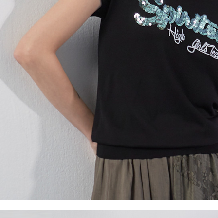
５．嚴禁
形，恩沛
動。