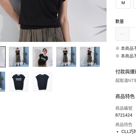
M
數量
※ 本商品
※ 本商品
付款與運
超取滿NT$
付款方式
商品特色
信用卡一
商品編號
8721424
信用卡分
商品特色
3 期 
CLL