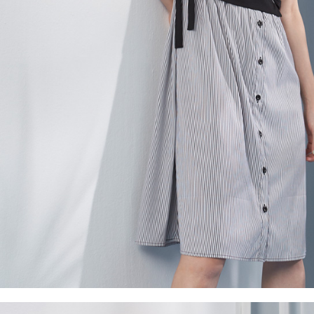
５．嚴禁
形，恩沛
動。