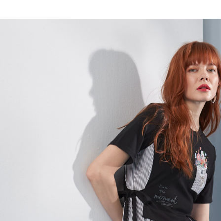
全家取貨
1.分期款
【「AFT
醒簡訊。
每筆NT$1
１．於結帳
2.透過簡
付」結帳
帳／街口支
7-11取貨
２．訂單
３．收到繳
每筆NT$1
【注意事
／ATM／
1.本服務
※ 請注意
宅配
用戶於交
絡購買商品
款買賣價
先享後付
每筆NT$1
2.基於同
※ 交易是
資料（包
是否繳費成
用，由本
付客戶支
3.完整用
【注意事
１．透過由
交易，需
求債權轉
２．關於
https://aft
３．未成
「AFTE
任。
４．使用「
即時審查
結果請求