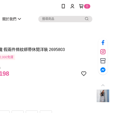
0
關於我們
瓏 假兩件條紋綁帶休閒洋裝 2695803
2,000免運
0
198