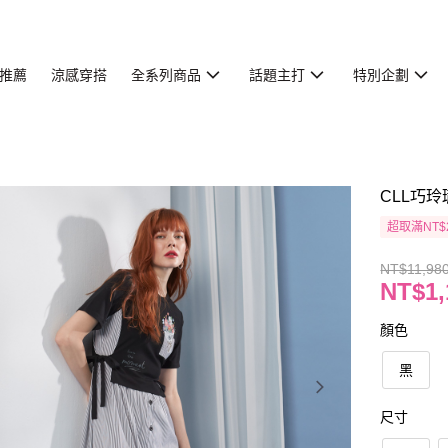
推薦
涼感穿搭
全系列商品
話題主打
特別企劃
CLL巧玲
超取滿NT$
NT$11,98
NT$1,
顏色
黑
尺寸