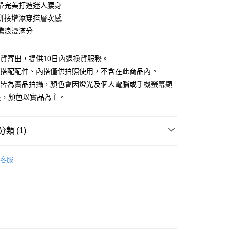
庫商業銀行
第一商業銀行
帶完美打造迷人腰身
付款
業銀行
彰化商業銀行
拼接增添穿搭層次感
業儲蓄銀行
台北富邦商業銀行
騰浪漫滿分
華商業銀行
兆豐國際商業銀行
小企業銀行
台中商業銀行
台灣）商業銀行
華泰商業銀行
現貨寄出，提供10日內退換貨服務。
業銀行
遠東國際商業銀行
所搭配配件、內搭僅供拍照使用，不含在此商品內。
業銀行
永豐商業銀行
檔皆為實品拍攝，顏色會因燈光及個人電腦或手機螢幕顯
業銀行
星展（台灣）商業銀行
異，顏色以實品為主。
際商業銀行
中國信託商業銀行
y
天信用卡公司
分期
類 (1)
你分期使用說明】
享後付
｜$398起
由台灣大哥大提供，台灣大哥大用戶可立即使用無須另外申請。
客服
式選擇「大哥付你分期」，訂單成立後會自動跳轉到大哥付的交易
證手機門號後，選擇欲分期的期數、繳款截止日，確認付款後即
FTEE先享後付」】
。
先享後付是「在收到商品之後才付款」的支付方式。 讓您購物簡單
准額度、可分期數及費用金額請依後續交易確認頁面所載為準。
心！
立30分鐘內，如未前往確認交易或遇審核未通過，訂單將自動取
：不需註冊會員、不需綁卡、不需儲值。
「轉專審核」未通過狀況，表示未達大哥付你分期系統評分，恕
：只要手機號碼，簡訊認證，即可結帳。
評估內容。
：先確認商品／服務後，再付款。
式說明】