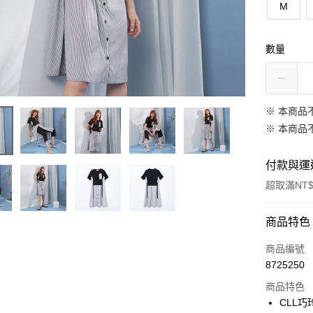
M
數量
※ 本商品
※ 本商品
付款與運
超取滿NT$
付款方式
商品特色
信用卡一
商品編號
8725250
信用卡分
商品特色
3 期 
CLL