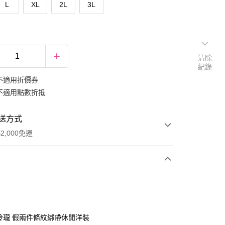
L
XL
2L
3L
清除
紀錄
不適用折價券
不適用點數折抵
送方式
2,000免運
次付款
期付款
0 利率 每期
NT$399
21家銀行
巧玲瓏 假兩件條紋綁帶休閒洋裝