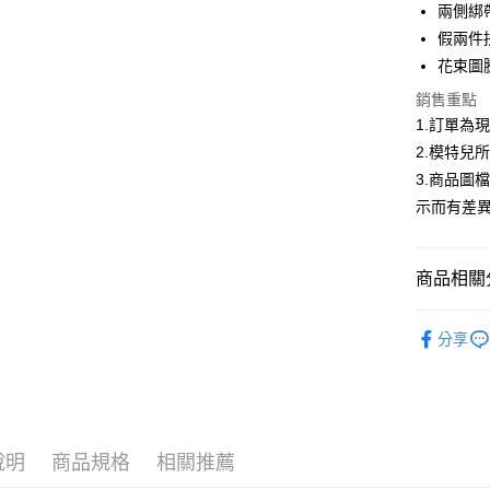
合作金
兩側綁
超商取貨
華南商
假兩件
LINE Pay
上海商
花束圖
國泰世
Apple Pay
銷售重點
臺灣中
匯豐（
1.訂單為
街口支付
聯邦商
2.模特兒
元大商
悠遊付
3.商品圖
玉山商
示而有差
台新國
Google Pa
台灣樂
大哥付你
商品相關分
相關說明
【大哥付
AFTEE先
低庫存警報
1.本服務
分享
2.付款方
相關說明
流程，驗
【關於「A
ATM付款
完成交易
AFTEE
3.實際核
便利好安
4.訂單成
１．簡單
消。如遇
２．便利
運送方式
說明
商品規格
相關推薦
無法說明
３．安心
【繳款方