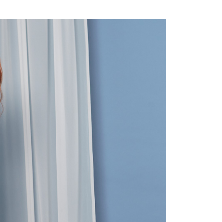
付款
項不併入電信帳單，「大哥付你分期」於每月結算日後寄送繳費提
EE先享後付」結帳流程】
20，滿NT$2,000(含以上)免運費
方式選擇「AFTEE先享後付」後，將跳轉至「AFTEE先享後
訊連結打開帳單後，可選擇「超商條碼／台灣大直營門市／銀行轉
頁面，進行簡訊認證並確認金額後，即可完成結帳。
付／iPASS MONEY」等通路繳費。
付款
成立數日內，您將收到繳費通知簡訊。
費通知簡訊後14天內，點擊此簡訊中的連結，可透過四大超商
20，滿NT$2,000(含以上)免運費
項】
網路銀行／等多元方式進行付款，方視為交易完成。
係由「台灣大哥大股份有限公司」（以下簡稱本公司）所提供，讓
：結帳手續完成當下不需立刻繳費，但若您需要取消訂單，請聯
易時，得透過本服務購買商品或服務，並由商店將買賣／分期付
的店家。未經商家同意取消之訂單仍視為有效，需透過AFTEE
金債權讓與本公司後，依約使用本公司帳單繳交帳款。
繳納相關費用。
20，滿NT$2,000(含以上)免運費
意付款使用「大哥付你分期」之契約關係目的，商店將以您的個人
否成功請以「AFTEE先享後付 」之結帳頁面顯示為準，若有關於
含姓名、電話或地址）提供予台灣大哥大進項蒐集、處理及利
功／繳費後需取消欲退款等相關疑問，請聯繫「AFTEE先享後
公司與您本人進行分期帳單所需資料之確認、核對及更正。
援中心」
https://netprotections.freshdesk.com/support/home
戶服務條款，請詳閱以下連結：
https://oppay.tw/userRule
項】
恩沛科技股份有限公司提供之「AFTEE先享後付」服務完成之
依本服務之必要範圍內提供個人資料，並將交易相關給付款項請
讓予恩沛科技股份有限公司。
個人資料處理事宜，請瀏覽以下網址：
ee.tw/terms/#terms3
年的使用者請事先徵得法定代理人或監護人之同意方可使用
E先享後付」，若未經同意申辦者引起之損失，本公司不負相關責
AFTEE先享後付」時，將依據個別帳號之用戶狀況，依本公司
核予不同之上限額度；若仍有額度不足之情形，本公司將視審查
用戶進行身份認證。