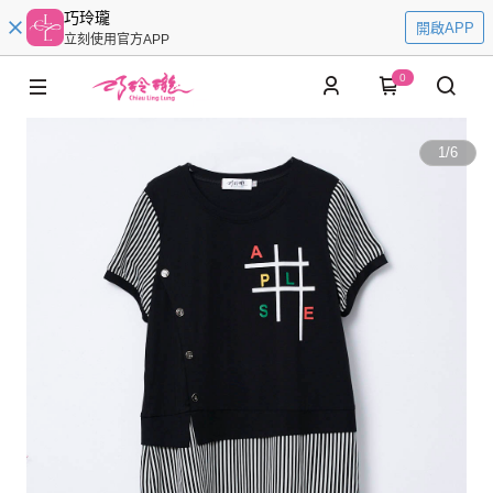
巧玲瓏
開啟APP
立刻使用官方APP
0
1
/
6