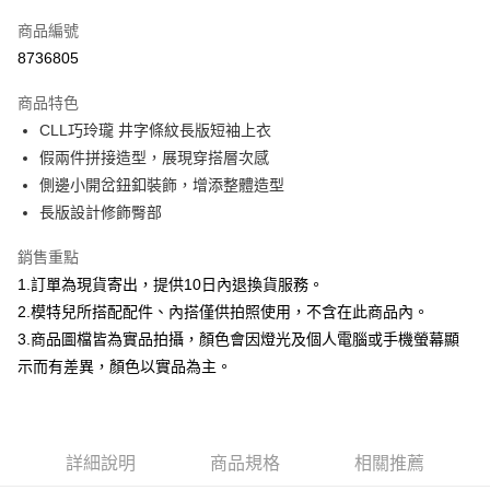
信用卡一次付款
商品編號
信用卡分期付款
8736805
3 期 0 利率 每期
NT$232
21家銀行
商品特色
合作金庫商業銀行
第一商業銀行
超商取貨付款
CLL巧玲瓏 井字條紋長版短袖上衣
華南商業銀行
彰化商業銀行
假兩件拼接造型，展現穿搭層次感
LINE Pay
上海商業儲蓄銀行
台北富邦商業銀行
國泰世華商業銀行
兆豐國際商業銀行
側邊小開岔鈕釦裝飾，增添整體造型
Apple Pay
臺灣中小企業銀行
台中商業銀行
長版設計修飾臀部
匯豐（台灣）商業銀行
華泰商業銀行
街口支付
聯邦商業銀行
遠東國際商業銀行
銷售重點
元大商業銀行
永豐商業銀行
悠遊付
1.訂單為現貨寄出，提供10日內退換貨服務。
玉山商業銀行
星展（台灣）商業銀行
2.模特兒所搭配配件、內搭僅供拍照使用，不含在此商品內。
台新國際商業銀行
中國信託商業銀行
Google Pay
3.商品圖檔皆為實品拍攝，顏色會因燈光及個人電腦或手機螢幕顯
台灣樂天信用卡公司
大哥付你分期
示而有差異，顏色以實品為主。
相關說明
【大哥付你分期使用說明】
AFTEE先享後付
1.本服務由台灣大哥大提供，台灣大哥大用戶可立即使用無須另外申請。
2.付款方式選擇「大哥付你分期」，訂單成立後會自動跳轉到大哥付的交易
相關說明
詳細說明
商品規格
相關推薦
流程，驗證手機門號後，選擇欲分期的期數、繳款截止日，確認付款後即完
【關於「AFTEE先享後付」】