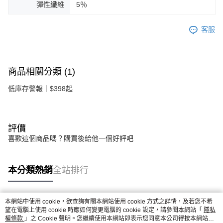
彈性纖維
5％
客服
商品相關分類 (1)
低庫存警報｜$398起
評價
喜歡這個商品嗎？購買後給他一個好評吧
本分類熱銷
全站排行
本網站中使用 cookie，欲查詢有關本網站使用 cookie 方式之詳情，及若您不希
熱門標籤
望在電腦上使用 cookie 時應如何變更電腦的 cookie 設定，請參閱本網站「
隱私
權條款
」之 Cookie 聲明。您繼續使用本網站即表示您同意本公司得按本網站使