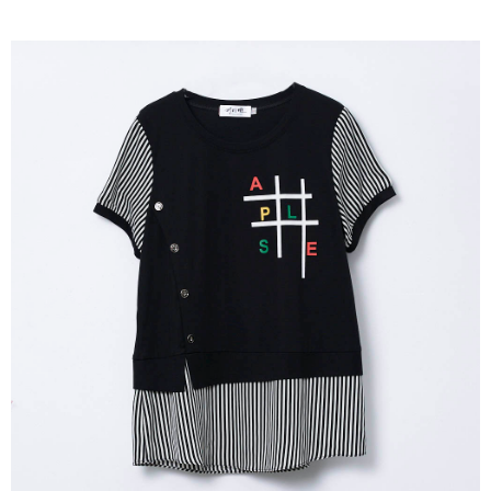
成交易。
ATM付款
AFTEE先享後付是「在收到商品之後才付款」的支付方式。 讓您購物簡單
3.實際核准額度、可分期數及費用金額請依後續交易確認頁面所載為準。
便利好安心！
4.訂單成立30分鐘內，如未前往確認交易或遇審核未通過，訂單將自動取
１．簡單：不需註冊會員、不需綁卡、不需儲值。
運送方式
消。如遇「轉專審核」未通過狀況，表示未達大哥付你分期系統評分，恕無
２．便利：只要手機號碼，簡訊認證，即可結帳。
法說明評估內容。
３．安心：先確認商品／服務後，再付款。
全家取貨付款
【繳款方式說明】
1.分期款項不併入電信帳單，「大哥付你分期」於每月結算日後寄送繳費提
每筆NT$120，滿NT$2,000(含以上)免運費
【「AFTEE先享後付」結帳流程】
醒簡訊。
１．於結帳方式選擇「AFTEE先享後付」後，將跳轉至「AFTEE先享後付」
2.透過簡訊連結打開帳單後，可選擇「超商條碼／台灣大直營門市／銀行轉
7-11取貨付款
結帳頁面，進行簡訊認證並確認金額後，即可完成結帳。
帳／街口支付／iPASS MONEY」等通路繳費。
２．訂單成立數日內，您將收到繳費通知簡訊。
每筆NT$120，滿NT$2,000(含以上)免運費
３．收到繳費通知簡訊後14天內，點擊此簡訊中的連結，可透過四大超商／
【注意事項】
ATM／網路銀行／等多元方式進行付款，方視為交易完成。
宅配
1.本服務係由「台灣大哥大股份有限公司」（以下簡稱本公司）所提供，讓
※ 請注意：結帳手續完成當下不需立刻繳費，但若您需要取消訂單，請聯絡
用戶於交易時，得透過本服務購買商品或服務，並由商店將買賣／分期付款
每筆NT$120，滿NT$2,000(含以上)免運費
購買商品的店家。未經商家同意取消之訂單仍視為有效，需透過AFTEE先享
買賣價金債權讓與本公司後，依約使用本公司帳單繳交帳款。
後付繳納相關費用。
2.基於同意付款使用「大哥付你分期」之契約關係目的，商店將以您的個人
※ 交易是否成功請以「AFTEE先享後付 」之結帳頁面顯示為準，若有關於
資料（包含姓名、電話或地址）提供予台灣大哥大進項蒐集、處理及利用，
是否繳費成功／繳費後需取消欲退款等相關疑問，請聯繫「AFTEE先享後付
由本公司與您本人進行分期帳單所需資料之確認、核對及更正。
客戶支援中心」
https://netprotections.freshdesk.com/support/home
3.完整用戶服務條款，請詳閱以下連結：
https://oppay.tw/userRule
【注意事項】
１．透過由恩沛科技股份有限公司提供之「AFTEE先享後付」服務完成之交
易，需依本服務之必要範圍內提供個人資料，並將交易相關給付款項請求債
權轉讓予恩沛科技股份有限公司。
２．關於個人資料處理事宜，請瀏覽以下網址：
https://aftee.tw/terms/#terms3