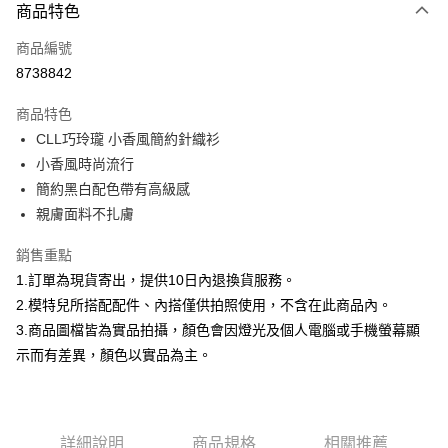
商品特色
信用卡一次付款
商品編號
信用卡分期付款
8738842
3 期 0 利率 每期
NT$232
21家銀行
商品特色
合作金庫商業銀行
第一商業銀行
超商取貨付款
CLL巧玲瓏 小香風簡約針織衫
華南商業銀行
彰化商業銀行
小香風時尚流行
LINE Pay
上海商業儲蓄銀行
台北富邦商業銀行
國泰世華商業銀行
兆豐國際商業銀行
簡約黑白配色帶有高級感
Apple Pay
臺灣中小企業銀行
台中商業銀行
親膚面料不扎膚
匯豐（台灣）商業銀行
華泰商業銀行
街口支付
聯邦商業銀行
遠東國際商業銀行
銷售重點
元大商業銀行
永豐商業銀行
悠遊付
1.訂單為現貨寄出，提供10日內退換貨服務。
玉山商業銀行
星展（台灣）商業銀行
2.模特兒所搭配配件、內搭僅供拍照使用，不含在此商品內。
台新國際商業銀行
中國信託商業銀行
Google Pay
3.商品圖檔皆為實品拍攝，顏色會因燈光及個人電腦或手機螢幕顯
台灣樂天信用卡公司
大哥付你分期
示而有差異，顏色以實品為主。
相關說明
【大哥付你分期使用說明】
AFTEE先享後付
1.本服務由台灣大哥大提供，台灣大哥大用戶可立即使用無須另外申請。
2.付款方式選擇「大哥付你分期」，訂單成立後會自動跳轉到大哥付的交易
相關說明
詳細說明
商品規格
相關推薦