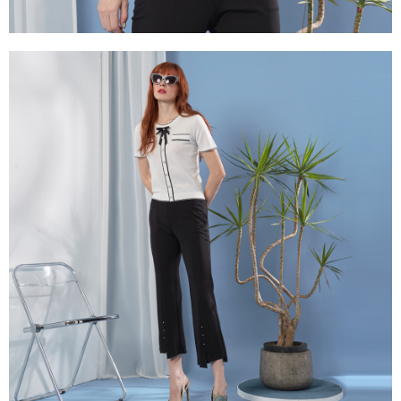
https://aftee.tw/terms/#terms3
３．未成年的使用者請事先徵得法定代理人或監護人之同意方可使用
「AFTEE先享後付」，若未經同意申辦者引起之損失，本公司不負相關責
任。
４．使用「AFTEE先享後付」時，將依據個別帳號之用戶狀況，依本公司即
時審查核予不同之上限額度；若仍有額度不足之情形，本公司將視審查結果
請求用戶進行身份認證。
５．嚴禁一人註冊多個帳號或使用他人資訊註冊。若發現惡意使用之情形，
恩沛科技股份有限公司將有權停止該用戶之使用額度並採取法律行動。