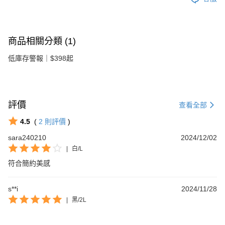
商品相關分類 (1)
低庫存警報｜$398起
評價
查看全部
4.5
(
2
則評價
)
sara240210
2024/12/02
|
白/L
符合簡約美感
s**i
2024/11/28
|
黑/2L