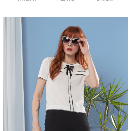
流程，驗證手機門號後，選擇欲分期的期數、繳款截止日，確認付款後即完
【關於「AFTEE先享後付」】
成交易。
ATM付款
AFTEE先享後付是「在收到商品之後才付款」的支付方式。 讓您購物簡單
3.實際核准額度、可分期數及費用金額請依後續交易確認頁面所載為準。
便利好安心！
4.訂單成立30分鐘內，如未前往確認交易或遇審核未通過，訂單將自動取
１．簡單：不需註冊會員、不需綁卡、不需儲值。
運送方式
消。如遇「轉專審核」未通過狀況，表示未達大哥付你分期系統評分，恕無
２．便利：只要手機號碼，簡訊認證，即可結帳。
法說明評估內容。
３．安心：先確認商品／服務後，再付款。
全家取貨付款
【繳款方式說明】
1.分期款項不併入電信帳單，「大哥付你分期」於每月結算日後寄送繳費提
每筆NT$120，滿NT$2,000(含以上)免運費
【「AFTEE先享後付」結帳流程】
醒簡訊。
１．於結帳方式選擇「AFTEE先享後付」後，將跳轉至「AFTEE先享後付」
2.透過簡訊連結打開帳單後，可選擇「超商條碼／台灣大直營門市／銀行轉
7-11取貨付款
結帳頁面，進行簡訊認證並確認金額後，即可完成結帳。
帳／街口支付／iPASS MONEY」等通路繳費。
２．訂單成立數日內，您將收到繳費通知簡訊。
每筆NT$120，滿NT$2,000(含以上)免運費
３．收到繳費通知簡訊後14天內，點擊此簡訊中的連結，可透過四大超商／
【注意事項】
ATM／網路銀行／等多元方式進行付款，方視為交易完成。
宅配
1.本服務係由「台灣大哥大股份有限公司」（以下簡稱本公司）所提供，讓
※ 請注意：結帳手續完成當下不需立刻繳費，但若您需要取消訂單，請聯絡
用戶於交易時，得透過本服務購買商品或服務，並由商店將買賣／分期付款
每筆NT$120，滿NT$2,000(含以上)免運費
購買商品的店家。未經商家同意取消之訂單仍視為有效，需透過AFTEE先享
買賣價金債權讓與本公司後，依約使用本公司帳單繳交帳款。
後付繳納相關費用。
2.基於同意付款使用「大哥付你分期」之契約關係目的，商店將以您的個人
※ 交易是否成功請以「AFTEE先享後付 」之結帳頁面顯示為準，若有關於
資料（包含姓名、電話或地址）提供予台灣大哥大進項蒐集、處理及利用，
是否繳費成功／繳費後需取消欲退款等相關疑問，請聯繫「AFTEE先享後付
由本公司與您本人進行分期帳單所需資料之確認、核對及更正。
客戶支援中心」
https://netprotections.freshdesk.com/support/home
3.完整用戶服務條款，請詳閱以下連結：
https://oppay.tw/userRule
【注意事項】
１．透過由恩沛科技股份有限公司提供之「AFTEE先享後付」服務完成之交
易，需依本服務之必要範圍內提供個人資料，並將交易相關給付款項請求債
權轉讓予恩沛科技股份有限公司。
２．關於個人資料處理事宜，請瀏覽以下網址：