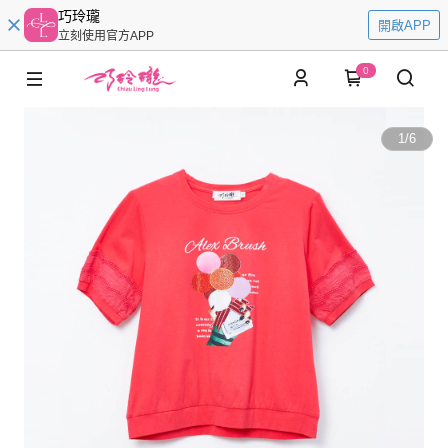
巧玲瓏
開啟APP
立刻使用官方APP
0
1
/
6