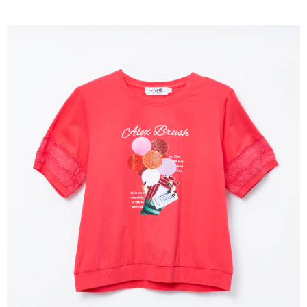
成交易。
ATM付款
AFTEE先享後付是「在收到商品之後才付款」的支付方式。 讓您購物簡單
3.實際核准額度、可分期數及費用金額請依後續交易確認頁面所載為準。
便利好安心！
4.訂單成立30分鐘內，如未前往確認交易或遇審核未通過，訂單將自動取
１．簡單：不需註冊會員、不需綁卡、不需儲值。
運送方式
消。如遇「轉專審核」未通過狀況，表示未達大哥付你分期系統評分，恕無
２．便利：只要手機號碼，簡訊認證，即可結帳。
法說明評估內容。
３．安心：先確認商品／服務後，再付款。
全家取貨付款
【繳款方式說明】
1.分期款項不併入電信帳單，「大哥付你分期」於每月結算日後寄送繳費提
每筆NT$120，滿NT$2,000(含以上)免運費
【「AFTEE先享後付」結帳流程】
醒簡訊。
１．於結帳方式選擇「AFTEE先享後付」後，將跳轉至「AFTEE先享後付」
2.透過簡訊連結打開帳單後，可選擇「超商條碼／台灣大直營門市／銀行轉
7-11取貨付款
結帳頁面，進行簡訊認證並確認金額後，即可完成結帳。
帳／街口支付／iPASS MONEY」等通路繳費。
２．訂單成立數日內，您將收到繳費通知簡訊。
每筆NT$120，滿NT$2,000(含以上)免運費
３．收到繳費通知簡訊後14天內，點擊此簡訊中的連結，可透過四大超商／
【注意事項】
ATM／網路銀行／等多元方式進行付款，方視為交易完成。
宅配
1.本服務係由「台灣大哥大股份有限公司」（以下簡稱本公司）所提供，讓
※ 請注意：結帳手續完成當下不需立刻繳費，但若您需要取消訂單，請聯絡
用戶於交易時，得透過本服務購買商品或服務，並由商店將買賣／分期付款
每筆NT$120，滿NT$2,000(含以上)免運費
購買商品的店家。未經商家同意取消之訂單仍視為有效，需透過AFTEE先享
買賣價金債權讓與本公司後，依約使用本公司帳單繳交帳款。
後付繳納相關費用。
2.基於同意付款使用「大哥付你分期」之契約關係目的，商店將以您的個人
※ 交易是否成功請以「AFTEE先享後付 」之結帳頁面顯示為準，若有關於
資料（包含姓名、電話或地址）提供予台灣大哥大進項蒐集、處理及利用，
是否繳費成功／繳費後需取消欲退款等相關疑問，請聯繫「AFTEE先享後付
由本公司與您本人進行分期帳單所需資料之確認、核對及更正。
客戶支援中心」
https://netprotections.freshdesk.com/support/home
3.完整用戶服務條款，請詳閱以下連結：
https://oppay.tw/userRule
【注意事項】
１．透過由恩沛科技股份有限公司提供之「AFTEE先享後付」服務完成之交
易，需依本服務之必要範圍內提供個人資料，並將交易相關給付款項請求債
權轉讓予恩沛科技股份有限公司。
２．關於個人資料處理事宜，請瀏覽以下網址：
https://aftee.tw/terms/#terms3