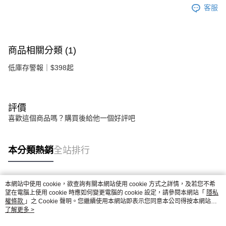
客服
商品相關分類 (1)
低庫存警報｜$398起
評價
喜歡這個商品嗎？購買後給他一個好評吧
本分類熱銷
全站排行
本網站中使用 cookie，欲查詢有關本網站使用 cookie 方式之詳情，及若您不希
熱門標籤
望在電腦上使用 cookie 時應如何變更電腦的 cookie 設定，請參閱本網站「
隱私
權條款
」之 Cookie 聲明。您繼續使用本網站即表示您同意本公司得按本網站使
用條款之 Cookie 聲明使用 cookie。
了解更多 >