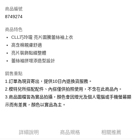
信用卡一次付款
商品編號
信用卡分期付款
8749274
3 期 0 利率 每期
NT$232
21家銀行
商品特色
合作金庫商業銀行
第一商業銀行
超商取貨付款
CLL巧玲瓏 亮片圖騰蕾絲袖上衣
華南商業銀行
彰化商業銀行
高含棉親膚舒適
LINE Pay
上海商業儲蓄銀行
台北富邦商業銀行
國泰世華商業銀行
兆豐國際商業銀行
亮片裝飾點綴整體
Apple Pay
臺灣中小企業銀行
台中商業銀行
蕾絲袖拼增添造型設計
匯豐（台灣）商業銀行
華泰商業銀行
街口支付
聯邦商業銀行
遠東國際商業銀行
銷售重點
元大商業銀行
永豐商業銀行
悠遊付
1.訂單為現貨寄出，提供10日內退換貨服務。
玉山商業銀行
星展（台灣）商業銀行
2.模特兒所搭配配件、內搭僅供拍照使用，不含在此商品內。
台新國際商業銀行
中國信託商業銀行
Google Pay
3.商品圖檔皆為實品拍攝，顏色會因燈光及個人電腦或手機螢幕顯
台灣樂天信用卡公司
大哥付你分期
示而有差異，顏色以實品為主。
相關說明
【大哥付你分期使用說明】
AFTEE先享後付
1.本服務由台灣大哥大提供，台灣大哥大用戶可立即使用無須另外申請。
2.付款方式選擇「大哥付你分期」，訂單成立後會自動跳轉到大哥付的交易
相關說明
詳細說明
商品規格
相關推薦
流程，驗證手機門號後，選擇欲分期的期數、繳款截止日，確認付款後即完
【關於「AFTEE先享後付」】