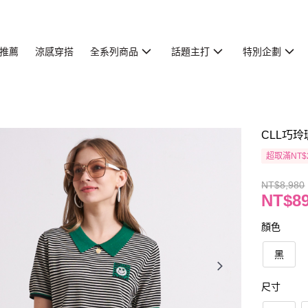
推薦
涼感穿搭
全系列商品
話題主打
特別企劃
CLL巧玲
超取滿NT$
NT$8,980
NT$8
顏色
黑
尺寸