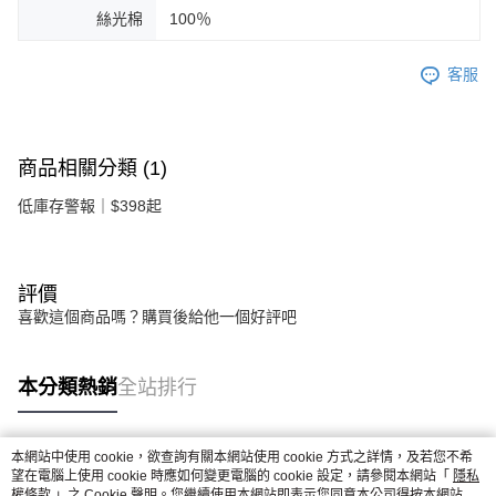
絲光棉
100％
客服
商品相關分類 (1)
低庫存警報｜$398起
評價
喜歡這個商品嗎？購買後給他一個好評吧
本分類熱銷
全站排行
本網站中使用 cookie，欲查詢有關本網站使用 cookie 方式之詳情，及若您不希
熱門標籤
望在電腦上使用 cookie 時應如何變更電腦的 cookie 設定，請參閱本網站「
隱私
權條款
」之 Cookie 聲明。您繼續使用本網站即表示您同意本公司得按本網站使