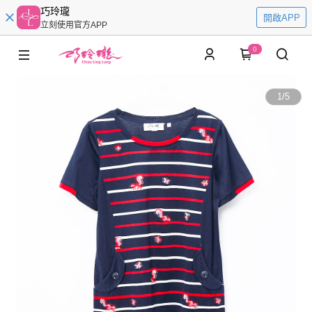
巧玲瓏
開啟APP
立刻使用官方APP
0
1
/
5