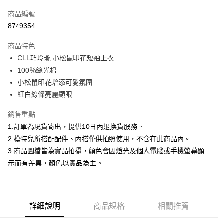
信用卡一次付款
商品編號
信用卡分期付款
8749354
3 期 0 利率 每期
NT$232
21家銀行
商品特色
合作金庫商業銀行
第一商業銀行
超商取貨付款
CLL巧玲瓏 小松鼠印花短袖上衣
華南商業銀行
彰化商業銀行
100％絲光棉
LINE Pay
上海商業儲蓄銀行
台北富邦商業銀行
國泰世華商業銀行
兆豐國際商業銀行
小松鼠印花增添可愛氛圍
Apple Pay
臺灣中小企業銀行
台中商業銀行
紅白線條亮麗顯眼
匯豐（台灣）商業銀行
華泰商業銀行
街口支付
聯邦商業銀行
遠東國際商業銀行
銷售重點
元大商業銀行
永豐商業銀行
悠遊付
1.訂單為現貨寄出，提供10日內退換貨服務。
玉山商業銀行
星展（台灣）商業銀行
2.模特兒所搭配配件、內搭僅供拍照使用，不含在此商品內。
台新國際商業銀行
中國信託商業銀行
Google Pay
3.商品圖檔皆為實品拍攝，顏色會因燈光及個人電腦或手機螢幕顯
台灣樂天信用卡公司
大哥付你分期
示而有差異，顏色以實品為主。
相關說明
【大哥付你分期使用說明】
AFTEE先享後付
1.本服務由台灣大哥大提供，台灣大哥大用戶可立即使用無須另外申請。
2.付款方式選擇「大哥付你分期」，訂單成立後會自動跳轉到大哥付的交易
相關說明
詳細說明
商品規格
相關推薦
流程，驗證手機門號後，選擇欲分期的期數、繳款截止日，確認付款後即完
【關於「AFTEE先享後付」】