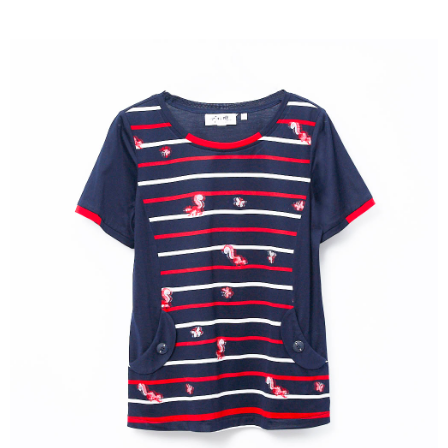
成交易。
ATM付款
AFTEE先享後付是「在收到商品之後才付款」的支付方式。 讓您購物簡單
3.實際核准額度、可分期數及費用金額請依後續交易確認頁面所載為準。
便利好安心！
4.訂單成立30分鐘內，如未前往確認交易或遇審核未通過，訂單將自動取
１．簡單：不需註冊會員、不需綁卡、不需儲值。
運送方式
消。如遇「轉專審核」未通過狀況，表示未達大哥付你分期系統評分，恕無
２．便利：只要手機號碼，簡訊認證，即可結帳。
法說明評估內容。
３．安心：先確認商品／服務後，再付款。
全家取貨付款
【繳款方式說明】
1.分期款項不併入電信帳單，「大哥付你分期」於每月結算日後寄送繳費提
每筆NT$120，滿NT$2,000(含以上)免運費
【「AFTEE先享後付」結帳流程】
醒簡訊。
１．於結帳方式選擇「AFTEE先享後付」後，將跳轉至「AFTEE先享後付」
2.透過簡訊連結打開帳單後，可選擇「超商條碼／台灣大直營門市／銀行轉
7-11取貨付款
結帳頁面，進行簡訊認證並確認金額後，即可完成結帳。
帳／街口支付／iPASS MONEY」等通路繳費。
２．訂單成立數日內，您將收到繳費通知簡訊。
每筆NT$120，滿NT$2,000(含以上)免運費
３．收到繳費通知簡訊後14天內，點擊此簡訊中的連結，可透過四大超商／
【注意事項】
ATM／網路銀行／等多元方式進行付款，方視為交易完成。
宅配
1.本服務係由「台灣大哥大股份有限公司」（以下簡稱本公司）所提供，讓
※ 請注意：結帳手續完成當下不需立刻繳費，但若您需要取消訂單，請聯絡
用戶於交易時，得透過本服務購買商品或服務，並由商店將買賣／分期付款
每筆NT$120，滿NT$2,000(含以上)免運費
購買商品的店家。未經商家同意取消之訂單仍視為有效，需透過AFTEE先享
買賣價金債權讓與本公司後，依約使用本公司帳單繳交帳款。
後付繳納相關費用。
2.基於同意付款使用「大哥付你分期」之契約關係目的，商店將以您的個人
※ 交易是否成功請以「AFTEE先享後付 」之結帳頁面顯示為準，若有關於
資料（包含姓名、電話或地址）提供予台灣大哥大進項蒐集、處理及利用，
是否繳費成功／繳費後需取消欲退款等相關疑問，請聯繫「AFTEE先享後付
由本公司與您本人進行分期帳單所需資料之確認、核對及更正。
客戶支援中心」
https://netprotections.freshdesk.com/support/home
3.完整用戶服務條款，請詳閱以下連結：
https://oppay.tw/userRule
【注意事項】
１．透過由恩沛科技股份有限公司提供之「AFTEE先享後付」服務完成之交
易，需依本服務之必要範圍內提供個人資料，並將交易相關給付款項請求債
權轉讓予恩沛科技股份有限公司。
２．關於個人資料處理事宜，請瀏覽以下網址：
https://aftee.tw/terms/#terms3