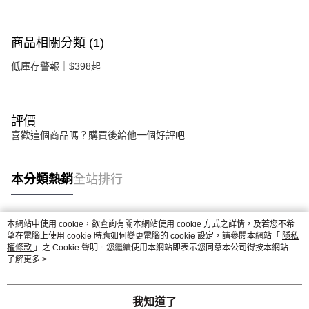
商品相關分類 (1)
低庫存警報｜$398起
評價
喜歡這個商品嗎？購買後給他一個好評吧
本分類熱銷
全站排行
本網站中使用 cookie，欲查詢有關本網站使用 cookie 方式之詳情，及若您不希
熱門標籤
望在電腦上使用 cookie 時應如何變更電腦的 cookie 設定，請參閱本網站「
隱私
權條款
」之 Cookie 聲明。您繼續使用本網站即表示您同意本公司得按本網站使
用條款之 Cookie 聲明使用 cookie。
了解更多 >
我知道了