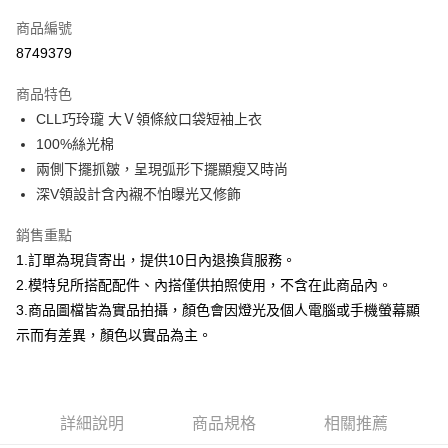
信用卡一次付款
商品編號
信用卡分期付款
8749379
3 期 0 利率 每期
NT$299
21家銀行
商品特色
合作金庫商業銀行
第一商業銀行
超商取貨付款
CLL巧玲瓏 大Ｖ領條紋口袋短袖上衣
華南商業銀行
彰化商業銀行
100%絲光棉
LINE Pay
上海商業儲蓄銀行
台北富邦商業銀行
國泰世華商業銀行
兆豐國際商業銀行
兩側下擺抓皺，呈現弧形下擺顯瘦又時尚
Apple Pay
臺灣中小企業銀行
台中商業銀行
深V領設計含內襯不怕曝光又修飾
匯豐（台灣）商業銀行
華泰商業銀行
街口支付
聯邦商業銀行
遠東國際商業銀行
銷售重點
元大商業銀行
永豐商業銀行
悠遊付
1.訂單為現貨寄出，提供10日內退換貨服務。
玉山商業銀行
星展（台灣）商業銀行
2.模特兒所搭配配件、內搭僅供拍照使用，不含在此商品內。
台新國際商業銀行
中國信託商業銀行
Google Pay
3.商品圖檔皆為實品拍攝，顏色會因燈光及個人電腦或手機螢幕顯
台灣樂天信用卡公司
大哥付你分期
示而有差異，顏色以實品為主。
相關說明
【大哥付你分期使用說明】
AFTEE先享後付
1.本服務由台灣大哥大提供，台灣大哥大用戶可立即使用無須另外申請。
2.付款方式選擇「大哥付你分期」，訂單成立後會自動跳轉到大哥付的交易
相關說明
詳細說明
商品規格
相關推薦
流程，驗證手機門號後，選擇欲分期的期數、繳款截止日，確認付款後即完
【關於「AFTEE先享後付」】