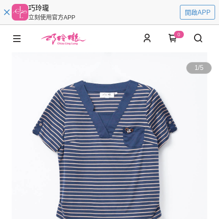
巧玲瓏
開啟APP
立刻使用官方APP
0
1
/
5