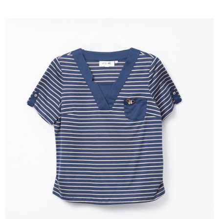
成交易。
ATM付款
AFTEE先享後付是「在收到商品之後才付款」的支付方式。 讓您購物簡單
3.實際核准額度、可分期數及費用金額請依後續交易確認頁面所載為準。
便利好安心！
4.訂單成立30分鐘內，如未前往確認交易或遇審核未通過，訂單將自動取
１．簡單：不需註冊會員、不需綁卡、不需儲值。
運送方式
消。如遇「轉專審核」未通過狀況，表示未達大哥付你分期系統評分，恕無
２．便利：只要手機號碼，簡訊認證，即可結帳。
法說明評估內容。
３．安心：先確認商品／服務後，再付款。
全家取貨付款
【繳款方式說明】
1.分期款項不併入電信帳單，「大哥付你分期」於每月結算日後寄送繳費提
每筆NT$120，滿NT$2,000(含以上)免運費
【「AFTEE先享後付」結帳流程】
醒簡訊。
１．於結帳方式選擇「AFTEE先享後付」後，將跳轉至「AFTEE先享後付」
2.透過簡訊連結打開帳單後，可選擇「超商條碼／台灣大直營門市／銀行轉
7-11取貨付款
結帳頁面，進行簡訊認證並確認金額後，即可完成結帳。
帳／街口支付／iPASS MONEY」等通路繳費。
２．訂單成立數日內，您將收到繳費通知簡訊。
每筆NT$120，滿NT$2,000(含以上)免運費
３．收到繳費通知簡訊後14天內，點擊此簡訊中的連結，可透過四大超商／
【注意事項】
ATM／網路銀行／等多元方式進行付款，方視為交易完成。
宅配
1.本服務係由「台灣大哥大股份有限公司」（以下簡稱本公司）所提供，讓
※ 請注意：結帳手續完成當下不需立刻繳費，但若您需要取消訂單，請聯絡
用戶於交易時，得透過本服務購買商品或服務，並由商店將買賣／分期付款
每筆NT$120，滿NT$2,000(含以上)免運費
購買商品的店家。未經商家同意取消之訂單仍視為有效，需透過AFTEE先享
買賣價金債權讓與本公司後，依約使用本公司帳單繳交帳款。
後付繳納相關費用。
2.基於同意付款使用「大哥付你分期」之契約關係目的，商店將以您的個人
※ 交易是否成功請以「AFTEE先享後付 」之結帳頁面顯示為準，若有關於
資料（包含姓名、電話或地址）提供予台灣大哥大進項蒐集、處理及利用，
是否繳費成功／繳費後需取消欲退款等相關疑問，請聯繫「AFTEE先享後付
由本公司與您本人進行分期帳單所需資料之確認、核對及更正。
客戶支援中心」
https://netprotections.freshdesk.com/support/home
3.完整用戶服務條款，請詳閱以下連結：
https://oppay.tw/userRule
【注意事項】
１．透過由恩沛科技股份有限公司提供之「AFTEE先享後付」服務完成之交
易，需依本服務之必要範圍內提供個人資料，並將交易相關給付款項請求債
權轉讓予恩沛科技股份有限公司。
２．關於個人資料處理事宜，請瀏覽以下網址：
https://aftee.tw/terms/#terms3