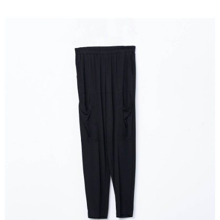
成交易。
ATM付款
AFTEE先享後付是「在收到商品之後才付款」的支付方式。 讓您購物簡單
3.實際核准額度、可分期數及費用金額請依後續交易確認頁面所載為準。
便利好安心！
4.訂單成立30分鐘內，如未前往確認交易或遇審核未通過，訂單將自動取
１．簡單：不需註冊會員、不需綁卡、不需儲值。
運送方式
消。如遇「轉專審核」未通過狀況，表示未達大哥付你分期系統評分，恕無
２．便利：只要手機號碼，簡訊認證，即可結帳。
法說明評估內容。
３．安心：先確認商品／服務後，再付款。
全家取貨付款
【繳款方式說明】
1.分期款項不併入電信帳單，「大哥付你分期」於每月結算日後寄送繳費提
每筆NT$120，滿NT$2,000(含以上)免運費
【「AFTEE先享後付」結帳流程】
醒簡訊。
１．於結帳方式選擇「AFTEE先享後付」後，將跳轉至「AFTEE先享後付」
2.透過簡訊連結打開帳單後，可選擇「超商條碼／台灣大直營門市／銀行轉
7-11取貨付款
結帳頁面，進行簡訊認證並確認金額後，即可完成結帳。
帳／街口支付／iPASS MONEY」等通路繳費。
２．訂單成立數日內，您將收到繳費通知簡訊。
每筆NT$120，滿NT$2,000(含以上)免運費
３．收到繳費通知簡訊後14天內，點擊此簡訊中的連結，可透過四大超商／
【注意事項】
ATM／網路銀行／等多元方式進行付款，方視為交易完成。
宅配
1.本服務係由「台灣大哥大股份有限公司」（以下簡稱本公司）所提供，讓
※ 請注意：結帳手續完成當下不需立刻繳費，但若您需要取消訂單，請聯絡
用戶於交易時，得透過本服務購買商品或服務，並由商店將買賣／分期付款
每筆NT$120，滿NT$2,000(含以上)免運費
購買商品的店家。未經商家同意取消之訂單仍視為有效，需透過AFTEE先享
買賣價金債權讓與本公司後，依約使用本公司帳單繳交帳款。
後付繳納相關費用。
2.基於同意付款使用「大哥付你分期」之契約關係目的，商店將以您的個人
※ 交易是否成功請以「AFTEE先享後付 」之結帳頁面顯示為準，若有關於
資料（包含姓名、電話或地址）提供予台灣大哥大進項蒐集、處理及利用，
是否繳費成功／繳費後需取消欲退款等相關疑問，請聯繫「AFTEE先享後付
由本公司與您本人進行分期帳單所需資料之確認、核對及更正。
客戶支援中心」
https://netprotections.freshdesk.com/support/home
3.完整用戶服務條款，請詳閱以下連結：
https://oppay.tw/userRule
【注意事項】
１．透過由恩沛科技股份有限公司提供之「AFTEE先享後付」服務完成之交
易，需依本服務之必要範圍內提供個人資料，並將交易相關給付款項請求債
權轉讓予恩沛科技股份有限公司。
２．關於個人資料處理事宜，請瀏覽以下網址：
https://aftee.tw/terms/#terms3