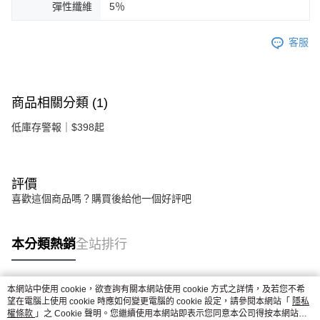
彈性纖維
5％
客服
商品相關分類 (1)
低庫存警報｜$398起
評價
喜歡這個商品嗎？購買後給他一個好評吧
本分類熱銷
全站排行
本網站中使用 cookie，欲查詢有關本網站使用 cookie 方式之詳情，及若您不希
熱門標籤
望在電腦上使用 cookie 時應如何變更電腦的 cookie 設定，請參閱本網站「
隱私
權條款
」之 Cookie 聲明。您繼續使用本網站即表示您同意本公司得按本網站使