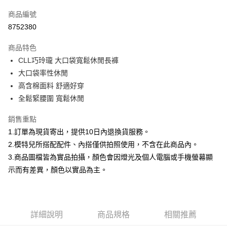
信用卡一次付款
商品編號
信用卡分期付款
8752380
3 期 0 利率 每期
NT$266
21家銀行
商品特色
合作金庫商業銀行
第一商業銀行
超商取貨付款
CLL巧玲瓏 大口袋寬鬆休閒長褲
華南商業銀行
彰化商業銀行
大口袋率性休閒
LINE Pay
上海商業儲蓄銀行
台北富邦商業銀行
國泰世華商業銀行
兆豐國際商業銀行
高含棉面料 舒適好穿
Apple Pay
臺灣中小企業銀行
台中商業銀行
全鬆緊腰圍 寬鬆休閒
匯豐（台灣）商業銀行
華泰商業銀行
街口支付
聯邦商業銀行
遠東國際商業銀行
銷售重點
元大商業銀行
永豐商業銀行
悠遊付
1.訂單為現貨寄出，提供10日內退換貨服務。
玉山商業銀行
星展（台灣）商業銀行
2.模特兒所搭配配件、內搭僅供拍照使用，不含在此商品內。
台新國際商業銀行
中國信託商業銀行
Google Pay
3.商品圖檔皆為實品拍攝，顏色會因燈光及個人電腦或手機螢幕顯
台灣樂天信用卡公司
大哥付你分期
示而有差異，顏色以實品為主。
相關說明
【大哥付你分期使用說明】
AFTEE先享後付
1.本服務由台灣大哥大提供，台灣大哥大用戶可立即使用無須另外申請。
2.付款方式選擇「大哥付你分期」，訂單成立後會自動跳轉到大哥付的交易
相關說明
詳細說明
商品規格
相關推薦
流程，驗證手機門號後，選擇欲分期的期數、繳款截止日，確認付款後即完
【關於「AFTEE先享後付」】