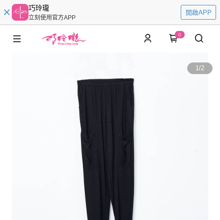
巧玲瓏
開啟APP
立刻使用官方APP
0
1
/
2