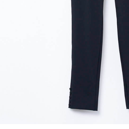
結果請求
５．嚴禁
形，恩沛
動。