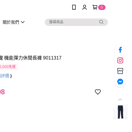
0
關於我們
瓏 機能彈力休閒長褲 9011317
2,000免運
則評價
)
98