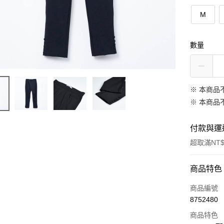
M
數量
※ 本商品
※ 本商品
付款與運
超取滿NT$
付款方式
商品特色
信用卡一
商品編號
8752480
信用卡分
商品特色
3 期 