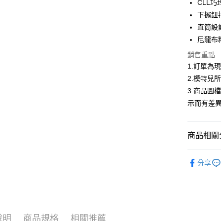
CLL
合作金
下擺鈕
超商取貨
華南商
直筒設
LINE Pay
上海商
尼龍布
國泰世
Apple Pay
銷售重點
臺灣中
匯豐（
1.訂單為
街口支付
聯邦商
2.模特兒
元大商
悠遊付
3.商品圖
玉山商
示而有差
台新國
Google Pa
台灣樂
大哥付你
商品相關分
相關說明
【大哥付
AFTEE先
低庫存警報
1.本服務
分享
2.付款方
相關說明
流程，驗
【關於「A
ATM付款
完成交易
AFTEE
3.實際核
便利好安
4.訂單成
１．簡單
消。如遇
２．便利
運送方式
說明
商品規格
相關推薦
無法說明
３．安心