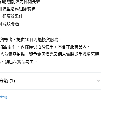
巧玲瓏 機能彈力休閒長褲
庫商業銀行
第一商業銀行
扣造型增添細節裝飾
付款
業銀行
彰化商業銀行
計顯瘦效果佳
業儲蓄銀行
台北富邦商業銀行
料滑順舒適
華商業銀行
兆豐國際商業銀行
小企業銀行
台中商業銀行
台灣）商業銀行
華泰商業銀行
現貨寄出，提供10日內退換貨服務。
業銀行
遠東國際商業銀行
所搭配配件、內搭僅供拍照使用，不含在此商品內。
業銀行
永豐商業銀行
檔皆為實品拍攝，顏色會因燈光及個人電腦或手機螢幕顯
業銀行
星展（台灣）商業銀行
異，顏色以實品為主。
際商業銀行
中國信託商業銀行
y
天信用卡公司
分期
類 (1)
你分期使用說明】
享後付
｜$398起
由台灣大哥大提供，台灣大哥大用戶可立即使用無須另外申請。
客服
式選擇「大哥付你分期」，訂單成立後會自動跳轉到大哥付的交易
證手機門號後，選擇欲分期的期數、繳款截止日，確認付款後即
FTEE先享後付」】
。
先享後付是「在收到商品之後才付款」的支付方式。 讓您購物簡單
准額度、可分期數及費用金額請依後續交易確認頁面所載為準。
心！
立30分鐘內，如未前往確認交易或遇審核未通過，訂單將自動取
：不需註冊會員、不需綁卡、不需儲值。
「轉專審核」未通過狀況，表示未達大哥付你分期系統評分，恕
：只要手機號碼，簡訊認證，即可結帳。
評估內容。
：先確認商品／服務後，再付款。