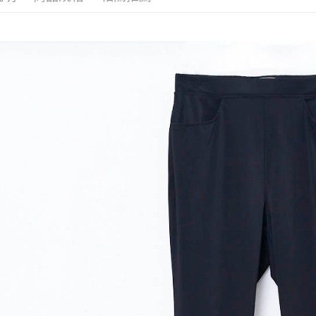
【繳款方
全家取貨
1.分期款
【「AFT
醒簡訊。
每筆NT$1
１．於結帳
2.透過簡
付」結帳
帳／街口支
7-11取貨
２．訂單
３．收到繳
每筆NT$1
【注意事
／ATM／
1.本服務
※ 請注意
宅配
用戶於交
絡購買商品
款買賣價
先享後付
每筆NT$1
2.基於同
※ 交易是
資料（包
是否繳費成
用，由本
付客戶支
3.完整用
【注意事
１．透過由
交易，需
求債權轉
２．關於
https://aft
３．未成
「AFTE
任。
４．使用「
即時審查