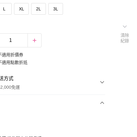
L
XL
2L
3L
清除
紀錄
不適用折價券
不適用點數折抵
送方式
2,000免運
次付款
期付款
0 利率 每期
NT$232
21家銀行