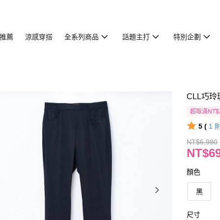
推薦
涼感穿搭
全系列商品
話題主打
特別企劃
CLL巧玲
超取滿NT$
5 (
1
NT$6,980
NT$6
顏色
黑
尺寸