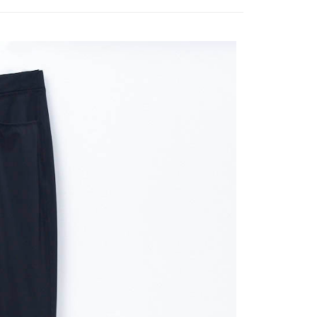
式說明】
付款
項不併入電信帳單，「大哥付你分期」於每月結算日後寄送繳費提
EE先享後付」結帳流程】
20，滿NT$2,000(含以上)免運費
方式選擇「AFTEE先享後付」後，將跳轉至「AFTEE先享後
訊連結打開帳單後，可選擇「超商條碼／台灣大直營門市／銀行轉
頁面，進行簡訊認證並確認金額後，即可完成結帳。
付／iPASS MONEY」等通路繳費。
付款
成立數日內，您將收到繳費通知簡訊。
費通知簡訊後14天內，點擊此簡訊中的連結，可透過四大超商
20，滿NT$2,000(含以上)免運費
項】
網路銀行／等多元方式進行付款，方視為交易完成。
係由「台灣大哥大股份有限公司」（以下簡稱本公司）所提供，讓
：結帳手續完成當下不需立刻繳費，但若您需要取消訂單，請聯
易時，得透過本服務購買商品或服務，並由商店將買賣／分期付
的店家。未經商家同意取消之訂單仍視為有效，需透過AFTEE
金債權讓與本公司後，依約使用本公司帳單繳交帳款。
繳納相關費用。
20，滿NT$2,000(含以上)免運費
意付款使用「大哥付你分期」之契約關係目的，商店將以您的個人
否成功請以「AFTEE先享後付 」之結帳頁面顯示為準，若有關於
含姓名、電話或地址）提供予台灣大哥大進項蒐集、處理及利
功／繳費後需取消欲退款等相關疑問，請聯繫「AFTEE先享後
公司與您本人進行分期帳單所需資料之確認、核對及更正。
援中心」
https://netprotections.freshdesk.com/support/home
戶服務條款，請詳閱以下連結：
https://oppay.tw/userRule
項】
恩沛科技股份有限公司提供之「AFTEE先享後付」服務完成之
依本服務之必要範圍內提供個人資料，並將交易相關給付款項請
讓予恩沛科技股份有限公司。
個人資料處理事宜，請瀏覽以下網址：
ee.tw/terms/#terms3
年的使用者請事先徵得法定代理人或監護人之同意方可使用
E先享後付」，若未經同意申辦者引起之損失，本公司不負相關責
AFTEE先享後付」時，將依據個別帳號之用戶狀況，依本公司
核予不同之上限額度；若仍有額度不足之情形，本公司將視審查