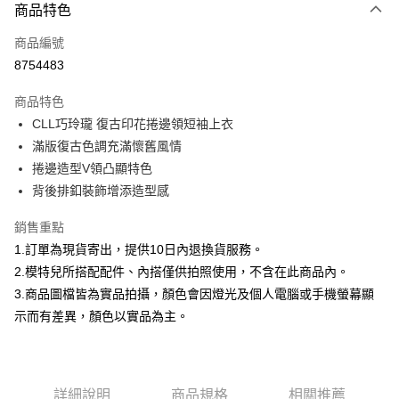
商品特色
信用卡一次付款
商品編號
信用卡分期付款
8754483
3 期 0 利率 每期
NT$232
21家銀行
商品特色
合作金庫商業銀行
第一商業銀行
超商取貨付款
CLL巧玲瓏 復古印花捲邊領短袖上衣
華南商業銀行
彰化商業銀行
滿版復古色調充滿懷舊風情
LINE Pay
上海商業儲蓄銀行
台北富邦商業銀行
國泰世華商業銀行
兆豐國際商業銀行
捲邊造型V領凸顯特色
Apple Pay
臺灣中小企業銀行
台中商業銀行
背後排釦裝飾增添造型感
匯豐（台灣）商業銀行
華泰商業銀行
街口支付
聯邦商業銀行
遠東國際商業銀行
銷售重點
元大商業銀行
永豐商業銀行
悠遊付
1.訂單為現貨寄出，提供10日內退換貨服務。
玉山商業銀行
星展（台灣）商業銀行
2.模特兒所搭配配件、內搭僅供拍照使用，不含在此商品內。
台新國際商業銀行
中國信託商業銀行
Google Pay
3.商品圖檔皆為實品拍攝，顏色會因燈光及個人電腦或手機螢幕顯
台灣樂天信用卡公司
大哥付你分期
示而有差異，顏色以實品為主。
相關說明
【大哥付你分期使用說明】
AFTEE先享後付
1.本服務由台灣大哥大提供，台灣大哥大用戶可立即使用無須另外申請。
2.付款方式選擇「大哥付你分期」，訂單成立後會自動跳轉到大哥付的交易
相關說明
詳細說明
商品規格
相關推薦