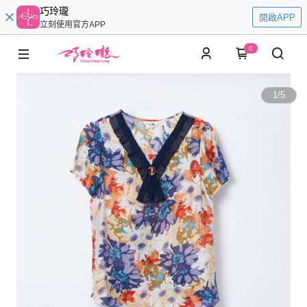
巧玲瓏
開啟APP
立刻使用官方APP
0
1
/
5