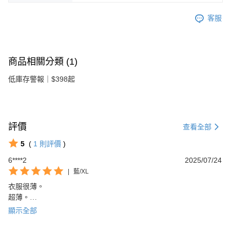
客服
商品相關分類 (1)
低庫存警報｜$398起
評價
查看全部
5
(
1
則評價
)
6****2
2025/07/24
|
藍/XL
衣服很薄。

超薄。

但是造型好看。
顯示全部