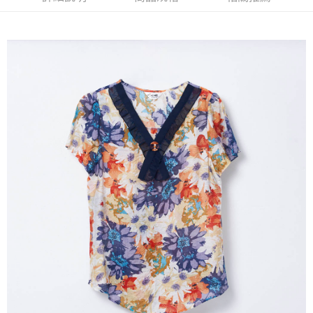
流程，驗證手機門號後，選擇欲分期的期數、繳款截止日，確認付款後即完
【關於「AFTEE先享後付」】
成交易。
ATM付款
AFTEE先享後付是「在收到商品之後才付款」的支付方式。 讓您購物簡單
3.實際核准額度、可分期數及費用金額請依後續交易確認頁面所載為準。
便利好安心！
4.訂單成立30分鐘內，如未前往確認交易或遇審核未通過，訂單將自動取
１．簡單：不需註冊會員、不需綁卡、不需儲值。
運送方式
消。如遇「轉專審核」未通過狀況，表示未達大哥付你分期系統評分，恕無
２．便利：只要手機號碼，簡訊認證，即可結帳。
法說明評估內容。
３．安心：先確認商品／服務後，再付款。
全家取貨付款
【繳款方式說明】
1.分期款項不併入電信帳單，「大哥付你分期」於每月結算日後寄送繳費提
每筆NT$120，滿NT$2,000(含以上)免運費
【「AFTEE先享後付」結帳流程】
醒簡訊。
１．於結帳方式選擇「AFTEE先享後付」後，將跳轉至「AFTEE先享後付」
2.透過簡訊連結打開帳單後，可選擇「超商條碼／台灣大直營門市／銀行轉
7-11取貨付款
結帳頁面，進行簡訊認證並確認金額後，即可完成結帳。
帳／街口支付／iPASS MONEY」等通路繳費。
２．訂單成立數日內，您將收到繳費通知簡訊。
每筆NT$120，滿NT$2,000(含以上)免運費
３．收到繳費通知簡訊後14天內，點擊此簡訊中的連結，可透過四大超商／
【注意事項】
ATM／網路銀行／等多元方式進行付款，方視為交易完成。
宅配
1.本服務係由「台灣大哥大股份有限公司」（以下簡稱本公司）所提供，讓
※ 請注意：結帳手續完成當下不需立刻繳費，但若您需要取消訂單，請聯絡
用戶於交易時，得透過本服務購買商品或服務，並由商店將買賣／分期付款
每筆NT$120，滿NT$2,000(含以上)免運費
購買商品的店家。未經商家同意取消之訂單仍視為有效，需透過AFTEE先享
買賣價金債權讓與本公司後，依約使用本公司帳單繳交帳款。
後付繳納相關費用。
2.基於同意付款使用「大哥付你分期」之契約關係目的，商店將以您的個人
※ 交易是否成功請以「AFTEE先享後付 」之結帳頁面顯示為準，若有關於
資料（包含姓名、電話或地址）提供予台灣大哥大進項蒐集、處理及利用，
是否繳費成功／繳費後需取消欲退款等相關疑問，請聯繫「AFTEE先享後付
由本公司與您本人進行分期帳單所需資料之確認、核對及更正。
客戶支援中心」
https://netprotections.freshdesk.com/support/home
3.完整用戶服務條款，請詳閱以下連結：
https://oppay.tw/userRule
【注意事項】
１．透過由恩沛科技股份有限公司提供之「AFTEE先享後付」服務完成之交
易，需依本服務之必要範圍內提供個人資料，並將交易相關給付款項請求債
權轉讓予恩沛科技股份有限公司。
２．關於個人資料處理事宜，請瀏覽以下網址：