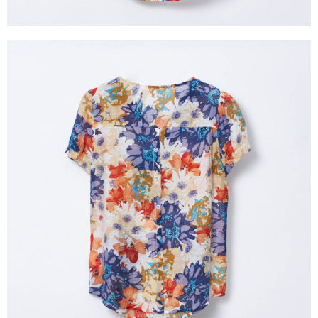
https://aftee.tw/terms/#terms3
３．未成年的使用者請事先徵得法定代理人或監護人之同意方可使用
「AFTEE先享後付」，若未經同意申辦者引起之損失，本公司不負相關責
任。
４．使用「AFTEE先享後付」時，將依據個別帳號之用戶狀況，依本公司即
時審查核予不同之上限額度；若仍有額度不足之情形，本公司將視審查結果
請求用戶進行身份認證。
５．嚴禁一人註冊多個帳號或使用他人資訊註冊。若發現惡意使用之情形，
恩沛科技股份有限公司將有權停止該用戶之使用額度並採取法律行動。