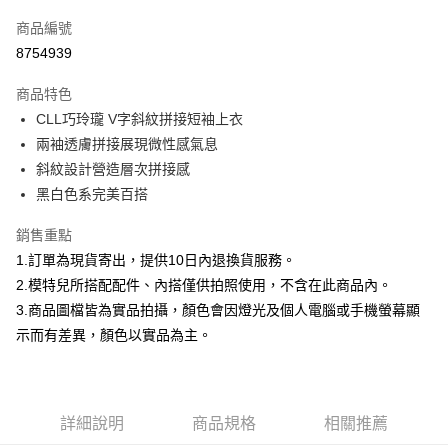
信用卡一次付款
商品編號
信用卡分期付款
8754939
3 期 0 利率 每期
NT$299
21家銀行
商品特色
合作金庫商業銀行
第一商業銀行
超商取貨付款
CLL巧玲瓏 V字斜紋拼接短袖上衣
華南商業銀行
彰化商業銀行
兩袖透膚拼接展現微性感氣息
LINE Pay
上海商業儲蓄銀行
台北富邦商業銀行
國泰世華商業銀行
兆豐國際商業銀行
斜紋設計營造層次拼接感
Apple Pay
臺灣中小企業銀行
台中商業銀行
黑白色系完美百搭
匯豐（台灣）商業銀行
華泰商業銀行
街口支付
聯邦商業銀行
遠東國際商業銀行
銷售重點
元大商業銀行
永豐商業銀行
悠遊付
1.訂單為現貨寄出，提供10日內退換貨服務。
玉山商業銀行
星展（台灣）商業銀行
2.模特兒所搭配配件、內搭僅供拍照使用，不含在此商品內。
台新國際商業銀行
中國信託商業銀行
Google Pay
3.商品圖檔皆為實品拍攝，顏色會因燈光及個人電腦或手機螢幕顯
台灣樂天信用卡公司
大哥付你分期
示而有差異，顏色以實品為主。
相關說明
【大哥付你分期使用說明】
AFTEE先享後付
1.本服務由台灣大哥大提供，台灣大哥大用戶可立即使用無須另外申請。
2.付款方式選擇「大哥付你分期」，訂單成立後會自動跳轉到大哥付的交易
相關說明
詳細說明
商品規格
相關推薦
流程，驗證手機門號後，選擇欲分期的期數、繳款截止日，確認付款後即完
【關於「AFTEE先享後付」】