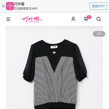
巧玲瓏
開啟APP
立刻使用官方APP
0
1
/
5