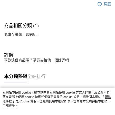
客服
商品相關分類 (1)
低庫存警報｜$398起
評價
喜歡這個商品嗎？購買後給他一個好評吧
本分類熱銷
全站排行
本網站中使用 cookie，欲查詢有關本網站使用 cookie 方式之詳情，及若您不希
熱門標籤
望在電腦上使用 cookie 時應如何變更電腦的 cookie 設定，請參閱本網站「
隱私
權條款
」之 Cookie 聲明。您繼續使用本網站即表示您同意本公司得按本網站使
用條款之 Cookie 聲明使用 cookie。
了解更多 >