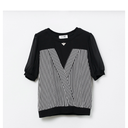
成交易。
ATM付款
AFTEE先享後付是「在收到商品之後才付款」的支付方式。 讓您購物簡單
3.實際核准額度、可分期數及費用金額請依後續交易確認頁面所載為準。
便利好安心！
4.訂單成立30分鐘內，如未前往確認交易或遇審核未通過，訂單將自動取
１．簡單：不需註冊會員、不需綁卡、不需儲值。
運送方式
消。如遇「轉專審核」未通過狀況，表示未達大哥付你分期系統評分，恕無
２．便利：只要手機號碼，簡訊認證，即可結帳。
法說明評估內容。
３．安心：先確認商品／服務後，再付款。
全家取貨付款
【繳款方式說明】
1.分期款項不併入電信帳單，「大哥付你分期」於每月結算日後寄送繳費提
每筆NT$120，滿NT$2,000(含以上)免運費
【「AFTEE先享後付」結帳流程】
醒簡訊。
１．於結帳方式選擇「AFTEE先享後付」後，將跳轉至「AFTEE先享後付」
2.透過簡訊連結打開帳單後，可選擇「超商條碼／台灣大直營門市／銀行轉
7-11取貨付款
結帳頁面，進行簡訊認證並確認金額後，即可完成結帳。
帳／街口支付／iPASS MONEY」等通路繳費。
２．訂單成立數日內，您將收到繳費通知簡訊。
每筆NT$120，滿NT$2,000(含以上)免運費
３．收到繳費通知簡訊後14天內，點擊此簡訊中的連結，可透過四大超商／
【注意事項】
ATM／網路銀行／等多元方式進行付款，方視為交易完成。
宅配
1.本服務係由「台灣大哥大股份有限公司」（以下簡稱本公司）所提供，讓
※ 請注意：結帳手續完成當下不需立刻繳費，但若您需要取消訂單，請聯絡
用戶於交易時，得透過本服務購買商品或服務，並由商店將買賣／分期付款
每筆NT$120，滿NT$2,000(含以上)免運費
購買商品的店家。未經商家同意取消之訂單仍視為有效，需透過AFTEE先享
買賣價金債權讓與本公司後，依約使用本公司帳單繳交帳款。
後付繳納相關費用。
2.基於同意付款使用「大哥付你分期」之契約關係目的，商店將以您的個人
※ 交易是否成功請以「AFTEE先享後付 」之結帳頁面顯示為準，若有關於
資料（包含姓名、電話或地址）提供予台灣大哥大進項蒐集、處理及利用，
是否繳費成功／繳費後需取消欲退款等相關疑問，請聯繫「AFTEE先享後付
由本公司與您本人進行分期帳單所需資料之確認、核對及更正。
客戶支援中心」
https://netprotections.freshdesk.com/support/home
3.完整用戶服務條款，請詳閱以下連結：
https://oppay.tw/userRule
【注意事項】
１．透過由恩沛科技股份有限公司提供之「AFTEE先享後付」服務完成之交
易，需依本服務之必要範圍內提供個人資料，並將交易相關給付款項請求債
權轉讓予恩沛科技股份有限公司。
２．關於個人資料處理事宜，請瀏覽以下網址：
https://aftee.tw/terms/#terms3