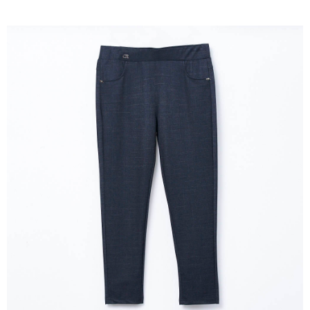
成交易。
ATM付款
AFTEE先享後付是「在收到商品之後才付款」的支付方式。 讓您購物簡單
3.實際核准額度、可分期數及費用金額請依後續交易確認頁面所載為準。
便利好安心！
4.訂單成立30分鐘內，如未前往確認交易或遇審核未通過，訂單將自動取
１．簡單：不需註冊會員、不需綁卡、不需儲值。
運送方式
消。如遇「轉專審核」未通過狀況，表示未達大哥付你分期系統評分，恕無
２．便利：只要手機號碼，簡訊認證，即可結帳。
法說明評估內容。
３．安心：先確認商品／服務後，再付款。
全家取貨付款
【繳款方式說明】
1.分期款項不併入電信帳單，「大哥付你分期」於每月結算日後寄送繳費提
每筆NT$120，滿NT$2,000(含以上)免運費
【「AFTEE先享後付」結帳流程】
醒簡訊。
１．於結帳方式選擇「AFTEE先享後付」後，將跳轉至「AFTEE先享後付」
2.透過簡訊連結打開帳單後，可選擇「超商條碼／台灣大直營門市／銀行轉
7-11取貨付款
結帳頁面，進行簡訊認證並確認金額後，即可完成結帳。
帳／街口支付／iPASS MONEY」等通路繳費。
２．訂單成立數日內，您將收到繳費通知簡訊。
每筆NT$120，滿NT$2,000(含以上)免運費
３．收到繳費通知簡訊後14天內，點擊此簡訊中的連結，可透過四大超商／
【注意事項】
ATM／網路銀行／等多元方式進行付款，方視為交易完成。
宅配
1.本服務係由「台灣大哥大股份有限公司」（以下簡稱本公司）所提供，讓
※ 請注意：結帳手續完成當下不需立刻繳費，但若您需要取消訂單，請聯絡
用戶於交易時，得透過本服務購買商品或服務，並由商店將買賣／分期付款
每筆NT$120，滿NT$2,000(含以上)免運費
購買商品的店家。未經商家同意取消之訂單仍視為有效，需透過AFTEE先享
買賣價金債權讓與本公司後，依約使用本公司帳單繳交帳款。
後付繳納相關費用。
2.基於同意付款使用「大哥付你分期」之契約關係目的，商店將以您的個人
※ 交易是否成功請以「AFTEE先享後付 」之結帳頁面顯示為準，若有關於
資料（包含姓名、電話或地址）提供予台灣大哥大進項蒐集、處理及利用，
是否繳費成功／繳費後需取消欲退款等相關疑問，請聯繫「AFTEE先享後付
由本公司與您本人進行分期帳單所需資料之確認、核對及更正。
客戶支援中心」
https://netprotections.freshdesk.com/support/home
3.完整用戶服務條款，請詳閱以下連結：
https://oppay.tw/userRule
【注意事項】
１．透過由恩沛科技股份有限公司提供之「AFTEE先享後付」服務完成之交
易，需依本服務之必要範圍內提供個人資料，並將交易相關給付款項請求債
權轉讓予恩沛科技股份有限公司。
２．關於個人資料處理事宜，請瀏覽以下網址：
https://aftee.tw/terms/#terms3