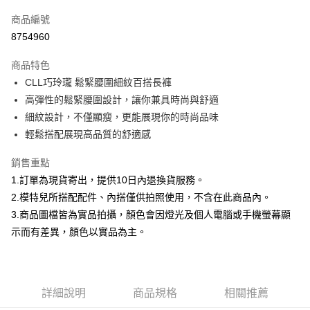
信用卡一次付款
商品編號
信用卡分期付款
8754960
3 期 0 利率 每期
NT$236
21家銀行
商品特色
合作金庫商業銀行
第一商業銀行
超商取貨付款
CLL巧玲瓏 鬆緊腰圍細紋百搭長褲
華南商業銀行
彰化商業銀行
高彈性的鬆緊腰圍設計，讓你兼具時尚與舒適
LINE Pay
上海商業儲蓄銀行
台北富邦商業銀行
國泰世華商業銀行
兆豐國際商業銀行
細紋設計，不僅顯瘦，更能展現你的時尚品味
Apple Pay
臺灣中小企業銀行
台中商業銀行
輕鬆搭配展現高品質的舒適感
匯豐（台灣）商業銀行
華泰商業銀行
街口支付
聯邦商業銀行
遠東國際商業銀行
銷售重點
元大商業銀行
永豐商業銀行
悠遊付
1.訂單為現貨寄出，提供10日內退換貨服務。
玉山商業銀行
星展（台灣）商業銀行
2.模特兒所搭配配件、內搭僅供拍照使用，不含在此商品內。
台新國際商業銀行
中國信託商業銀行
Google Pay
3.商品圖檔皆為實品拍攝，顏色會因燈光及個人電腦或手機螢幕顯
台灣樂天信用卡公司
大哥付你分期
示而有差異，顏色以實品為主。
相關說明
【大哥付你分期使用說明】
AFTEE先享後付
1.本服務由台灣大哥大提供，台灣大哥大用戶可立即使用無須另外申請。
2.付款方式選擇「大哥付你分期」，訂單成立後會自動跳轉到大哥付的交易
相關說明
詳細說明
商品規格
相關推薦
流程，驗證手機門號後，選擇欲分期的期數、繳款截止日，確認付款後即完
【關於「AFTEE先享後付」】