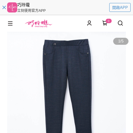
巧玲瓏
開啟APP
立刻使用官方APP
0
1
/
5