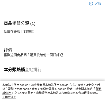
客服
商品相關分類 (1)
低庫存警報｜$398起
評價
喜歡這個商品嗎？購買後給他一個好評吧
本分類熱銷
全站排行
本網站中使用 cookie，欲查詢有關本網站使用 cookie 方式之詳情，及若您不希
熱門標籤
望在電腦上使用 cookie 時應如何變更電腦的 cookie 設定，請參閱本網站「
隱私
權條款
」之 Cookie 聲明。您繼續使用本網站即表示您同意本公司得按本網站使
用條款之 Cookie 聲明使用 cookie。
了解更多 >