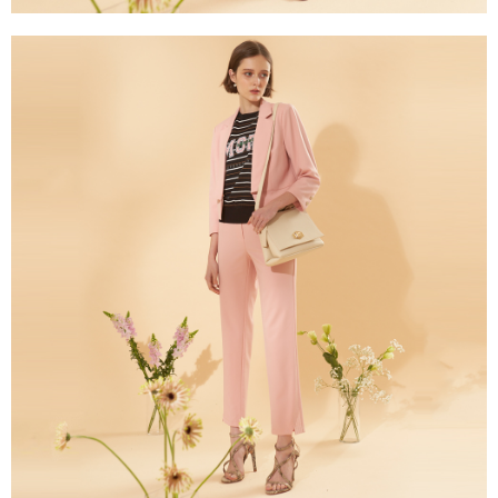
https://aftee.tw/terms/#terms3
３．未成年的使用者請事先徵得法定代理人或監護人之同意方可使用
「AFTEE先享後付」，若未經同意申辦者引起之損失，本公司不負相關責
任。
４．使用「AFTEE先享後付」時，將依據個別帳號之用戶狀況，依本公司即
時審查核予不同之上限額度；若仍有額度不足之情形，本公司將視審查結果
請求用戶進行身份認證。
５．嚴禁一人註冊多個帳號或使用他人資訊註冊。若發現惡意使用之情形，
恩沛科技股份有限公司將有權停止該用戶之使用額度並採取法律行動。