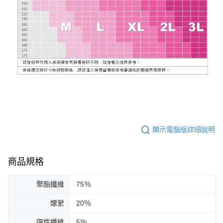
顯示電腦版詳細說明
商品規格
聚酯纖維
75％
嫘縈
20％
彈性纖維
5％