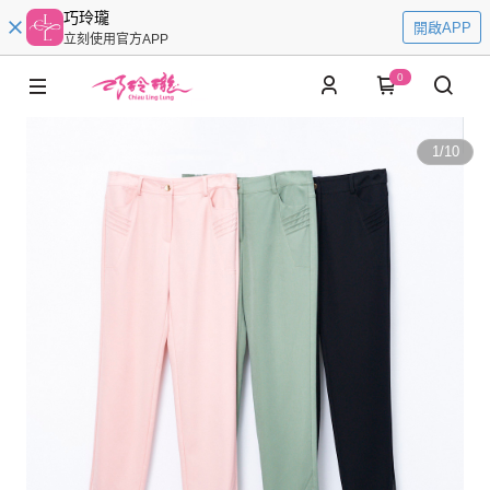
巧玲瓏
開啟APP
立刻使用官方APP
0
1
/
10