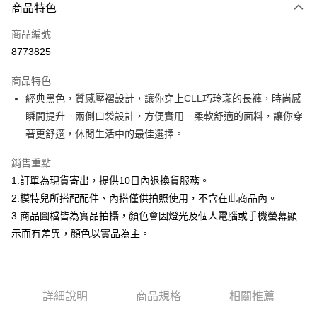
商品特色
信用卡一次付款
商品編號
信用卡分期付款
8773825
3 期 0 利率 每期
NT$266
21家銀行
商品特色
合作金庫商業銀行
第一商業銀行
超商取貨付款
經典黑色，質感壓褶設計，讓你穿上CLL巧玲瓏的長褲，時尚感
華南商業銀行
彰化商業銀行
瞬間提升。兩側口袋設計，方便實用。柔軟舒適的面料，讓你穿
LINE Pay
上海商業儲蓄銀行
台北富邦商業銀行
國泰世華商業銀行
兆豐國際商業銀行
著更舒適，休閒生活中的最佳選擇。
Apple Pay
臺灣中小企業銀行
台中商業銀行
銷售重點
匯豐（台灣）商業銀行
華泰商業銀行
街口支付
聯邦商業銀行
遠東國際商業銀行
1.訂單為現貨寄出，提供10日內退換貨服務。
元大商業銀行
永豐商業銀行
悠遊付
2.模特兒所搭配配件、內搭僅供拍照使用，不含在此商品內。
玉山商業銀行
星展（台灣）商業銀行
3.商品圖檔皆為實品拍攝，顏色會因燈光及個人電腦或手機螢幕顯
台新國際商業銀行
中國信託商業銀行
Google Pay
示而有差異，顏色以實品為主。
台灣樂天信用卡公司
大哥付你分期
相關說明
【大哥付你分期使用說明】
AFTEE先享後付
1.本服務由台灣大哥大提供，台灣大哥大用戶可立即使用無須另外申請。
詳細說明
商品規格
相關推薦
2.付款方式選擇「大哥付你分期」，訂單成立後會自動跳轉到大哥付的交易
相關說明