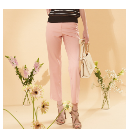
流程，驗證手機門號後，選擇欲分期的期數、繳款截止日，確認付款後即完
【關於「AFTEE先享後付」】
成交易。
ATM付款
AFTEE先享後付是「在收到商品之後才付款」的支付方式。 讓您購物簡單
3.實際核准額度、可分期數及費用金額請依後續交易確認頁面所載為準。
便利好安心！
4.訂單成立30分鐘內，如未前往確認交易或遇審核未通過，訂單將自動取
１．簡單：不需註冊會員、不需綁卡、不需儲值。
運送方式
消。如遇「轉專審核」未通過狀況，表示未達大哥付你分期系統評分，恕無
２．便利：只要手機號碼，簡訊認證，即可結帳。
法說明評估內容。
３．安心：先確認商品／服務後，再付款。
全家取貨付款
【繳款方式說明】
1.分期款項不併入電信帳單，「大哥付你分期」於每月結算日後寄送繳費提
每筆NT$120，滿NT$2,000(含以上)免運費
【「AFTEE先享後付」結帳流程】
醒簡訊。
１．於結帳方式選擇「AFTEE先享後付」後，將跳轉至「AFTEE先享後付」
2.透過簡訊連結打開帳單後，可選擇「超商條碼／台灣大直營門市／銀行轉
7-11取貨付款
結帳頁面，進行簡訊認證並確認金額後，即可完成結帳。
帳／街口支付／iPASS MONEY」等通路繳費。
２．訂單成立數日內，您將收到繳費通知簡訊。
每筆NT$120，滿NT$2,000(含以上)免運費
３．收到繳費通知簡訊後14天內，點擊此簡訊中的連結，可透過四大超商／
【注意事項】
ATM／網路銀行／等多元方式進行付款，方視為交易完成。
宅配
1.本服務係由「台灣大哥大股份有限公司」（以下簡稱本公司）所提供，讓
※ 請注意：結帳手續完成當下不需立刻繳費，但若您需要取消訂單，請聯絡
用戶於交易時，得透過本服務購買商品或服務，並由商店將買賣／分期付款
每筆NT$120，滿NT$2,000(含以上)免運費
購買商品的店家。未經商家同意取消之訂單仍視為有效，需透過AFTEE先享
買賣價金債權讓與本公司後，依約使用本公司帳單繳交帳款。
後付繳納相關費用。
2.基於同意付款使用「大哥付你分期」之契約關係目的，商店將以您的個人
※ 交易是否成功請以「AFTEE先享後付 」之結帳頁面顯示為準，若有關於
資料（包含姓名、電話或地址）提供予台灣大哥大進項蒐集、處理及利用，
是否繳費成功／繳費後需取消欲退款等相關疑問，請聯繫「AFTEE先享後付
由本公司與您本人進行分期帳單所需資料之確認、核對及更正。
客戶支援中心」
https://netprotections.freshdesk.com/support/home
3.完整用戶服務條款，請詳閱以下連結：
https://oppay.tw/userRule
【注意事項】
１．透過由恩沛科技股份有限公司提供之「AFTEE先享後付」服務完成之交
易，需依本服務之必要範圍內提供個人資料，並將交易相關給付款項請求債
權轉讓予恩沛科技股份有限公司。
２．關於個人資料處理事宜，請瀏覽以下網址：