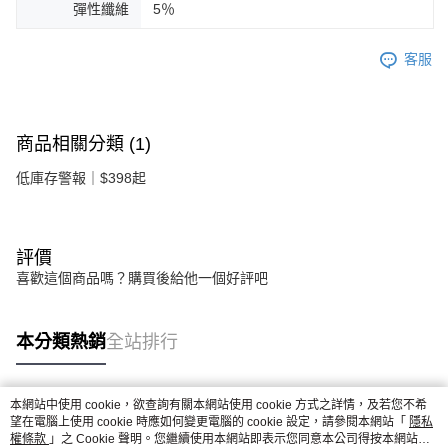
彈性纖維
5％
客服
商品相關分類 (1)
低庫存警報｜$398起
評價
喜歡這個商品嗎？購買後給他一個好評吧
本分類熱銷
全站排行
本網站中使用 cookie，欲查詢有關本網站使用 cookie 方式之詳情，及若您不希
熱門標籤
望在電腦上使用 cookie 時應如何變更電腦的 cookie 設定，請參閱本網站「
隱私
權條款
」之 Cookie 聲明。您繼續使用本網站即表示您同意本公司得按本網站使