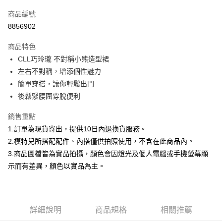
信用卡一次付款
商品編號
信用卡分期付款
8856902
3 期 0 利率 每期
NT$266
21家銀行
商品特色
合作金庫商業銀行
第一商業銀行
超商取貨付款
CLL巧玲瓏 不對稱小熊造型裙
華南商業銀行
彰化商業銀行
左右不對稱，增添個性魅力
LINE Pay
上海商業儲蓄銀行
台北富邦商業銀行
國泰世華商業銀行
兆豐國際商業銀行
簡單穿搭，讓你輕鬆出門
Apple Pay
臺灣中小企業銀行
台中商業銀行
後鬆緊腰圍穿脫便利
匯豐（台灣）商業銀行
華泰商業銀行
街口支付
聯邦商業銀行
遠東國際商業銀行
銷售重點
元大商業銀行
永豐商業銀行
悠遊付
1.訂單為現貨寄出，提供10日內退換貨服務。
玉山商業銀行
星展（台灣）商業銀行
2.模特兒所搭配配件、內搭僅供拍照使用，不含在此商品內。
台新國際商業銀行
中國信託商業銀行
Google Pay
3.商品圖檔皆為實品拍攝，顏色會因燈光及個人電腦或手機螢幕顯
台灣樂天信用卡公司
大哥付你分期
示而有差異，顏色以實品為主。
相關說明
【大哥付你分期使用說明】
AFTEE先享後付
1.本服務由台灣大哥大提供，台灣大哥大用戶可立即使用無須另外申請。
2.付款方式選擇「大哥付你分期」，訂單成立後會自動跳轉到大哥付的交易
相關說明
詳細說明
商品規格
相關推薦
流程，驗證手機門號後，選擇欲分期的期數、繳款截止日，確認付款後即完
【關於「AFTEE先享後付」】