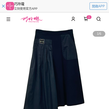
巧玲瓏
開啟APP
立刻使用官方APP
0
1
/
6