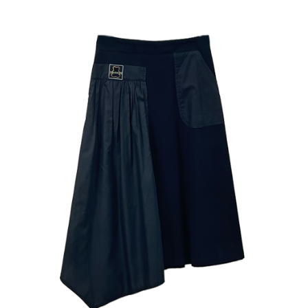
成交易。
ATM付款
AFTEE先享後付是「在收到商品之後才付款」的支付方式。 讓您購物簡單
3.實際核准額度、可分期數及費用金額請依後續交易確認頁面所載為準。
便利好安心！
4.訂單成立30分鐘內，如未前往確認交易或遇審核未通過，訂單將自動取
１．簡單：不需註冊會員、不需綁卡、不需儲值。
運送方式
消。如遇「轉專審核」未通過狀況，表示未達大哥付你分期系統評分，恕無
２．便利：只要手機號碼，簡訊認證，即可結帳。
法說明評估內容。
３．安心：先確認商品／服務後，再付款。
全家取貨付款
【繳款方式說明】
1.分期款項不併入電信帳單，「大哥付你分期」於每月結算日後寄送繳費提
每筆NT$120，滿NT$2,000(含以上)免運費
【「AFTEE先享後付」結帳流程】
醒簡訊。
１．於結帳方式選擇「AFTEE先享後付」後，將跳轉至「AFTEE先享後付」
2.透過簡訊連結打開帳單後，可選擇「超商條碼／台灣大直營門市／銀行轉
7-11取貨付款
結帳頁面，進行簡訊認證並確認金額後，即可完成結帳。
帳／街口支付／iPASS MONEY」等通路繳費。
２．訂單成立數日內，您將收到繳費通知簡訊。
每筆NT$120，滿NT$2,000(含以上)免運費
３．收到繳費通知簡訊後14天內，點擊此簡訊中的連結，可透過四大超商／
【注意事項】
ATM／網路銀行／等多元方式進行付款，方視為交易完成。
宅配
1.本服務係由「台灣大哥大股份有限公司」（以下簡稱本公司）所提供，讓
※ 請注意：結帳手續完成當下不需立刻繳費，但若您需要取消訂單，請聯絡
用戶於交易時，得透過本服務購買商品或服務，並由商店將買賣／分期付款
每筆NT$120，滿NT$2,000(含以上)免運費
購買商品的店家。未經商家同意取消之訂單仍視為有效，需透過AFTEE先享
買賣價金債權讓與本公司後，依約使用本公司帳單繳交帳款。
後付繳納相關費用。
2.基於同意付款使用「大哥付你分期」之契約關係目的，商店將以您的個人
※ 交易是否成功請以「AFTEE先享後付 」之結帳頁面顯示為準，若有關於
資料（包含姓名、電話或地址）提供予台灣大哥大進項蒐集、處理及利用，
是否繳費成功／繳費後需取消欲退款等相關疑問，請聯繫「AFTEE先享後付
由本公司與您本人進行分期帳單所需資料之確認、核對及更正。
客戶支援中心」
https://netprotections.freshdesk.com/support/home
3.完整用戶服務條款，請詳閱以下連結：
https://oppay.tw/userRule
【注意事項】
１．透過由恩沛科技股份有限公司提供之「AFTEE先享後付」服務完成之交
易，需依本服務之必要範圍內提供個人資料，並將交易相關給付款項請求債
權轉讓予恩沛科技股份有限公司。
２．關於個人資料處理事宜，請瀏覽以下網址：
https://aftee.tw/terms/#terms3