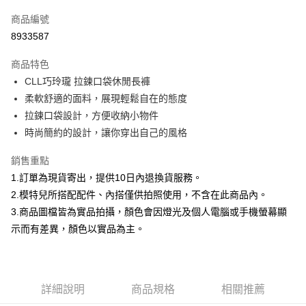
信用卡一次付款
商品編號
信用卡分期付款
8933587
3 期 0 利率 每期
NT$299
21家銀行
商品特色
合作金庫商業銀行
第一商業銀行
超商取貨付款
CLL巧玲瓏 拉鍊口袋休閒長褲
華南商業銀行
彰化商業銀行
柔軟舒適的面料，展現輕鬆自在的態度
LINE Pay
上海商業儲蓄銀行
台北富邦商業銀行
國泰世華商業銀行
兆豐國際商業銀行
拉鍊口袋設計，方便收納小物件
Apple Pay
臺灣中小企業銀行
台中商業銀行
時尚簡約的設計，讓你穿出自己的風格
匯豐（台灣）商業銀行
華泰商業銀行
街口支付
聯邦商業銀行
遠東國際商業銀行
銷售重點
元大商業銀行
永豐商業銀行
悠遊付
1.訂單為現貨寄出，提供10日內退換貨服務。
玉山商業銀行
星展（台灣）商業銀行
2.模特兒所搭配配件、內搭僅供拍照使用，不含在此商品內。
台新國際商業銀行
中國信託商業銀行
Google Pay
3.商品圖檔皆為實品拍攝，顏色會因燈光及個人電腦或手機螢幕顯
台灣樂天信用卡公司
大哥付你分期
示而有差異，顏色以實品為主。
相關說明
【大哥付你分期使用說明】
AFTEE先享後付
1.本服務由台灣大哥大提供，台灣大哥大用戶可立即使用無須另外申請。
2.付款方式選擇「大哥付你分期」，訂單成立後會自動跳轉到大哥付的交易
相關說明
詳細說明
商品規格
相關推薦
流程，驗證手機門號後，選擇欲分期的期數、繳款截止日，確認付款後即完
【關於「AFTEE先享後付」】