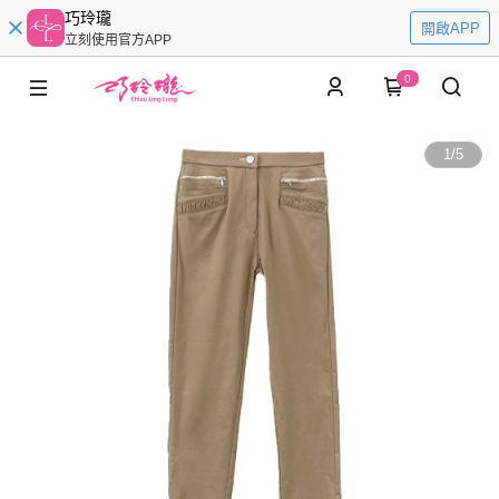
巧玲瓏
開啟APP
立刻使用官方APP
0
1
/
5