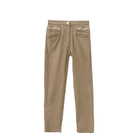
成交易。
ATM付款
AFTEE先享後付是「在收到商品之後才付款」的支付方式。 讓您購物簡單
3.實際核准額度、可分期數及費用金額請依後續交易確認頁面所載為準。
便利好安心！
4.訂單成立30分鐘內，如未前往確認交易或遇審核未通過，訂單將自動取
１．簡單：不需註冊會員、不需綁卡、不需儲值。
運送方式
消。如遇「轉專審核」未通過狀況，表示未達大哥付你分期系統評分，恕無
２．便利：只要手機號碼，簡訊認證，即可結帳。
法說明評估內容。
３．安心：先確認商品／服務後，再付款。
全家取貨付款
【繳款方式說明】
1.分期款項不併入電信帳單，「大哥付你分期」於每月結算日後寄送繳費提
每筆NT$120，滿NT$2,000(含以上)免運費
【「AFTEE先享後付」結帳流程】
醒簡訊。
１．於結帳方式選擇「AFTEE先享後付」後，將跳轉至「AFTEE先享後付」
2.透過簡訊連結打開帳單後，可選擇「超商條碼／台灣大直營門市／銀行轉
7-11取貨付款
結帳頁面，進行簡訊認證並確認金額後，即可完成結帳。
帳／街口支付／iPASS MONEY」等通路繳費。
２．訂單成立數日內，您將收到繳費通知簡訊。
每筆NT$120，滿NT$2,000(含以上)免運費
３．收到繳費通知簡訊後14天內，點擊此簡訊中的連結，可透過四大超商／
【注意事項】
ATM／網路銀行／等多元方式進行付款，方視為交易完成。
宅配
1.本服務係由「台灣大哥大股份有限公司」（以下簡稱本公司）所提供，讓
※ 請注意：結帳手續完成當下不需立刻繳費，但若您需要取消訂單，請聯絡
用戶於交易時，得透過本服務購買商品或服務，並由商店將買賣／分期付款
每筆NT$120，滿NT$2,000(含以上)免運費
購買商品的店家。未經商家同意取消之訂單仍視為有效，需透過AFTEE先享
買賣價金債權讓與本公司後，依約使用本公司帳單繳交帳款。
後付繳納相關費用。
2.基於同意付款使用「大哥付你分期」之契約關係目的，商店將以您的個人
※ 交易是否成功請以「AFTEE先享後付 」之結帳頁面顯示為準，若有關於
資料（包含姓名、電話或地址）提供予台灣大哥大進項蒐集、處理及利用，
是否繳費成功／繳費後需取消欲退款等相關疑問，請聯繫「AFTEE先享後付
由本公司與您本人進行分期帳單所需資料之確認、核對及更正。
客戶支援中心」
https://netprotections.freshdesk.com/support/home
3.完整用戶服務條款，請詳閱以下連結：
https://oppay.tw/userRule
【注意事項】
１．透過由恩沛科技股份有限公司提供之「AFTEE先享後付」服務完成之交
易，需依本服務之必要範圍內提供個人資料，並將交易相關給付款項請求債
權轉讓予恩沛科技股份有限公司。
２．關於個人資料處理事宜，請瀏覽以下網址：
https://aftee.tw/terms/#terms3