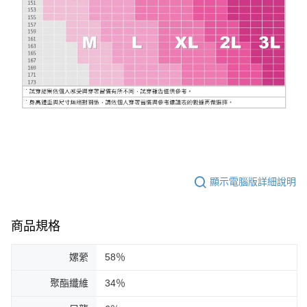
顯示電腦版詳細說明
商品規格
嫘縈
58％
聚酯纖維
34％