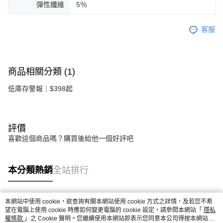
彈性纖維
5％
客服
商品相關分類 (1)
低庫存警報｜$398起
評價
喜歡這個商品嗎？購買後給他一個好評吧
本分類熱銷
全站排行
本網站中使用 cookie，欲查詢有關本網站使用 cookie 方式之詳情，及若您不希
熱門標籤
望在電腦上使用 cookie 時應如何變更電腦的 cookie 設定，請參閱本網站「
隱私
權條款
」之 Cookie 聲明。您繼續使用本網站即表示您同意本公司得按本網站使