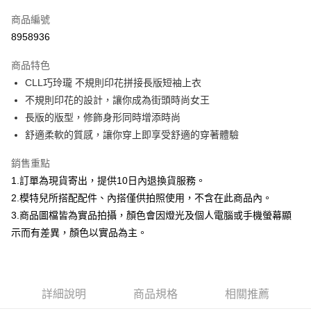
信用卡一次付款
商品編號
信用卡分期付款
8958936
3 期 0 利率 每期
NT$299
21家銀行
商品特色
合作金庫商業銀行
第一商業銀行
超商取貨付款
CLL巧玲瓏 不規則印花拼接長版短袖上衣
華南商業銀行
彰化商業銀行
不規則印花的設計，讓你成為街頭時尚女王
LINE Pay
上海商業儲蓄銀行
台北富邦商業銀行
國泰世華商業銀行
兆豐國際商業銀行
長版的版型，修飾身形同時增添時尚
Apple Pay
臺灣中小企業銀行
台中商業銀行
舒適柔軟的質感，讓你穿上即享受舒適的穿著體驗
匯豐（台灣）商業銀行
華泰商業銀行
街口支付
聯邦商業銀行
遠東國際商業銀行
銷售重點
元大商業銀行
永豐商業銀行
悠遊付
1.訂單為現貨寄出，提供10日內退換貨服務。
玉山商業銀行
星展（台灣）商業銀行
2.模特兒所搭配配件、內搭僅供拍照使用，不含在此商品內。
台新國際商業銀行
中國信託商業銀行
Google Pay
3.商品圖檔皆為實品拍攝，顏色會因燈光及個人電腦或手機螢幕顯
台灣樂天信用卡公司
大哥付你分期
示而有差異，顏色以實品為主。
相關說明
【大哥付你分期使用說明】
AFTEE先享後付
1.本服務由台灣大哥大提供，台灣大哥大用戶可立即使用無須另外申請。
2.付款方式選擇「大哥付你分期」，訂單成立後會自動跳轉到大哥付的交易
相關說明
詳細說明
商品規格
相關推薦
流程，驗證手機門號後，選擇欲分期的期數、繳款截止日，確認付款後即完
【關於「AFTEE先享後付」】