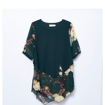
成交易。
ATM付款
AFTEE先享後付是「在收到商品之後才付款」的支付方式。 讓您購物簡單
3.實際核准額度、可分期數及費用金額請依後續交易確認頁面所載為準。
便利好安心！
4.訂單成立30分鐘內，如未前往確認交易或遇審核未通過，訂單將自動取
１．簡單：不需註冊會員、不需綁卡、不需儲值。
運送方式
消。如遇「轉專審核」未通過狀況，表示未達大哥付你分期系統評分，恕無
２．便利：只要手機號碼，簡訊認證，即可結帳。
法說明評估內容。
３．安心：先確認商品／服務後，再付款。
全家取貨付款
【繳款方式說明】
1.分期款項不併入電信帳單，「大哥付你分期」於每月結算日後寄送繳費提
每筆NT$120，滿NT$2,000(含以上)免運費
【「AFTEE先享後付」結帳流程】
醒簡訊。
１．於結帳方式選擇「AFTEE先享後付」後，將跳轉至「AFTEE先享後付」
2.透過簡訊連結打開帳單後，可選擇「超商條碼／台灣大直營門市／銀行轉
7-11取貨付款
結帳頁面，進行簡訊認證並確認金額後，即可完成結帳。
帳／街口支付／iPASS MONEY」等通路繳費。
２．訂單成立數日內，您將收到繳費通知簡訊。
每筆NT$120，滿NT$2,000(含以上)免運費
３．收到繳費通知簡訊後14天內，點擊此簡訊中的連結，可透過四大超商／
【注意事項】
ATM／網路銀行／等多元方式進行付款，方視為交易完成。
宅配
1.本服務係由「台灣大哥大股份有限公司」（以下簡稱本公司）所提供，讓
※ 請注意：結帳手續完成當下不需立刻繳費，但若您需要取消訂單，請聯絡
用戶於交易時，得透過本服務購買商品或服務，並由商店將買賣／分期付款
每筆NT$120，滿NT$2,000(含以上)免運費
購買商品的店家。未經商家同意取消之訂單仍視為有效，需透過AFTEE先享
買賣價金債權讓與本公司後，依約使用本公司帳單繳交帳款。
後付繳納相關費用。
2.基於同意付款使用「大哥付你分期」之契約關係目的，商店將以您的個人
※ 交易是否成功請以「AFTEE先享後付 」之結帳頁面顯示為準，若有關於
資料（包含姓名、電話或地址）提供予台灣大哥大進項蒐集、處理及利用，
是否繳費成功／繳費後需取消欲退款等相關疑問，請聯繫「AFTEE先享後付
由本公司與您本人進行分期帳單所需資料之確認、核對及更正。
客戶支援中心」
https://netprotections.freshdesk.com/support/home
3.完整用戶服務條款，請詳閱以下連結：
https://oppay.tw/userRule
【注意事項】
１．透過由恩沛科技股份有限公司提供之「AFTEE先享後付」服務完成之交
易，需依本服務之必要範圍內提供個人資料，並將交易相關給付款項請求債
權轉讓予恩沛科技股份有限公司。
２．關於個人資料處理事宜，請瀏覽以下網址：
https://aftee.tw/terms/#terms3