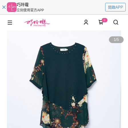
巧玲瓏
開啟APP
立刻使用官方APP
0
1
/
5