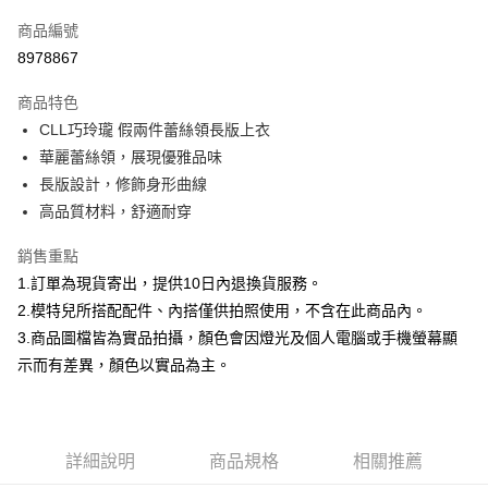
信用卡一次付款
商品編號
信用卡分期付款
8978867
3 期 0 利率 每期
NT$232
21家銀行
商品特色
合作金庫商業銀行
第一商業銀行
超商取貨付款
CLL巧玲瓏 假兩件蕾絲領長版上衣
華南商業銀行
彰化商業銀行
華麗蕾絲領，展現優雅品味
LINE Pay
上海商業儲蓄銀行
台北富邦商業銀行
國泰世華商業銀行
兆豐國際商業銀行
長版設計，修飾身形曲線
Apple Pay
臺灣中小企業銀行
台中商業銀行
高品質材料，舒適耐穿
匯豐（台灣）商業銀行
華泰商業銀行
街口支付
聯邦商業銀行
遠東國際商業銀行
銷售重點
元大商業銀行
永豐商業銀行
悠遊付
1.訂單為現貨寄出，提供10日內退換貨服務。
玉山商業銀行
星展（台灣）商業銀行
2.模特兒所搭配配件、內搭僅供拍照使用，不含在此商品內。
台新國際商業銀行
中國信託商業銀行
Google Pay
3.商品圖檔皆為實品拍攝，顏色會因燈光及個人電腦或手機螢幕顯
台灣樂天信用卡公司
大哥付你分期
示而有差異，顏色以實品為主。
相關說明
【大哥付你分期使用說明】
AFTEE先享後付
1.本服務由台灣大哥大提供，台灣大哥大用戶可立即使用無須另外申請。
2.付款方式選擇「大哥付你分期」，訂單成立後會自動跳轉到大哥付的交易
相關說明
詳細說明
商品規格
相關推薦
流程，驗證手機門號後，選擇欲分期的期數、繳款截止日，確認付款後即完
【關於「AFTEE先享後付」】