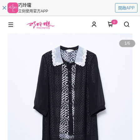
巧玲瓏
開啟APP
立刻使用官方APP
0
1
/
6