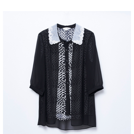
成交易。
ATM付款
AFTEE先享後付是「在收到商品之後才付款」的支付方式。 讓您購物簡單
3.實際核准額度、可分期數及費用金額請依後續交易確認頁面所載為準。
便利好安心！
4.訂單成立30分鐘內，如未前往確認交易或遇審核未通過，訂單將自動取
１．簡單：不需註冊會員、不需綁卡、不需儲值。
運送方式
消。如遇「轉專審核」未通過狀況，表示未達大哥付你分期系統評分，恕無
２．便利：只要手機號碼，簡訊認證，即可結帳。
法說明評估內容。
３．安心：先確認商品／服務後，再付款。
全家取貨付款
【繳款方式說明】
1.分期款項不併入電信帳單，「大哥付你分期」於每月結算日後寄送繳費提
每筆NT$120，滿NT$2,000(含以上)免運費
【「AFTEE先享後付」結帳流程】
醒簡訊。
１．於結帳方式選擇「AFTEE先享後付」後，將跳轉至「AFTEE先享後付」
2.透過簡訊連結打開帳單後，可選擇「超商條碼／台灣大直營門市／銀行轉
7-11取貨付款
結帳頁面，進行簡訊認證並確認金額後，即可完成結帳。
帳／街口支付／iPASS MONEY」等通路繳費。
２．訂單成立數日內，您將收到繳費通知簡訊。
每筆NT$120，滿NT$2,000(含以上)免運費
３．收到繳費通知簡訊後14天內，點擊此簡訊中的連結，可透過四大超商／
【注意事項】
ATM／網路銀行／等多元方式進行付款，方視為交易完成。
宅配
1.本服務係由「台灣大哥大股份有限公司」（以下簡稱本公司）所提供，讓
※ 請注意：結帳手續完成當下不需立刻繳費，但若您需要取消訂單，請聯絡
用戶於交易時，得透過本服務購買商品或服務，並由商店將買賣／分期付款
每筆NT$120，滿NT$2,000(含以上)免運費
購買商品的店家。未經商家同意取消之訂單仍視為有效，需透過AFTEE先享
買賣價金債權讓與本公司後，依約使用本公司帳單繳交帳款。
後付繳納相關費用。
2.基於同意付款使用「大哥付你分期」之契約關係目的，商店將以您的個人
※ 交易是否成功請以「AFTEE先享後付 」之結帳頁面顯示為準，若有關於
資料（包含姓名、電話或地址）提供予台灣大哥大進項蒐集、處理及利用，
是否繳費成功／繳費後需取消欲退款等相關疑問，請聯繫「AFTEE先享後付
由本公司與您本人進行分期帳單所需資料之確認、核對及更正。
客戶支援中心」
https://netprotections.freshdesk.com/support/home
3.完整用戶服務條款，請詳閱以下連結：
https://oppay.tw/userRule
【注意事項】
１．透過由恩沛科技股份有限公司提供之「AFTEE先享後付」服務完成之交
易，需依本服務之必要範圍內提供個人資料，並將交易相關給付款項請求債
權轉讓予恩沛科技股份有限公司。
２．關於個人資料處理事宜，請瀏覽以下網址：
https://aftee.tw/terms/#terms3