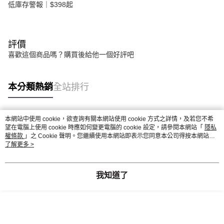
低庫存警報｜$398起
評價
喜歡這個商品嗎？購買後給他一個好評吧
本分類熱銷
全站排行
本網站中使用 cookie，欲查詢有關本網站使用 cookie 方式之詳情，及若您不希
熱門標籤
望在電腦上使用 cookie 時應如何變更電腦的 cookie 設定，請參閱本網站「
隱私
權條款
」之 Cookie 聲明。您繼續使用本網站即表示您同意本公司得按本網站使
用條款之 Cookie 聲明使用 cookie。
了解更多 >
我知道了