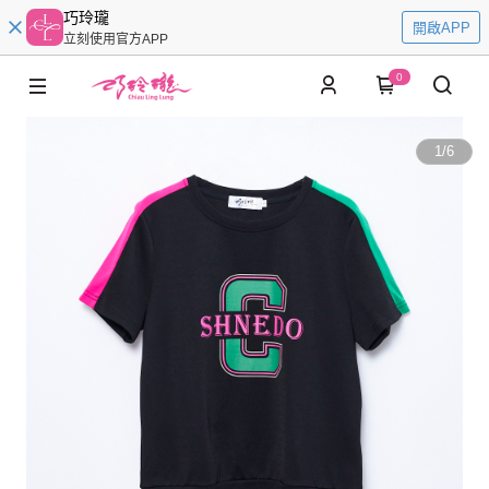
巧玲瓏
開啟APP
立刻使用官方APP
0
1
/
6