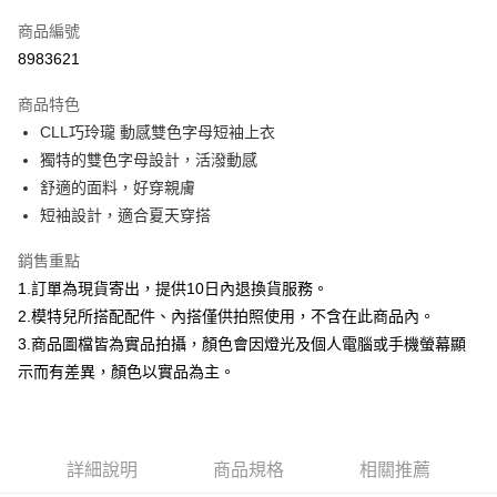
信用卡一次付款
商品編號
信用卡分期付款
8983621
3 期 0 利率 每期
NT$199
21家銀行
商品特色
合作金庫商業銀行
第一商業銀行
超商取貨付款
CLL巧玲瓏 動感雙色字母短袖上衣
華南商業銀行
彰化商業銀行
獨特的雙色字母設計，活潑動感
LINE Pay
上海商業儲蓄銀行
台北富邦商業銀行
國泰世華商業銀行
兆豐國際商業銀行
舒適的面料，好穿親膚
Apple Pay
臺灣中小企業銀行
台中商業銀行
短袖設計，適合夏天穿搭
匯豐（台灣）商業銀行
華泰商業銀行
街口支付
聯邦商業銀行
遠東國際商業銀行
銷售重點
元大商業銀行
永豐商業銀行
悠遊付
1.訂單為現貨寄出，提供10日內退換貨服務。
玉山商業銀行
星展（台灣）商業銀行
2.模特兒所搭配配件、內搭僅供拍照使用，不含在此商品內。
台新國際商業銀行
中國信託商業銀行
Google Pay
3.商品圖檔皆為實品拍攝，顏色會因燈光及個人電腦或手機螢幕顯
台灣樂天信用卡公司
大哥付你分期
示而有差異，顏色以實品為主。
相關說明
【大哥付你分期使用說明】
AFTEE先享後付
1.本服務由台灣大哥大提供，台灣大哥大用戶可立即使用無須另外申請。
2.付款方式選擇「大哥付你分期」，訂單成立後會自動跳轉到大哥付的交易
相關說明
詳細說明
商品規格
相關推薦
流程，驗證手機門號後，選擇欲分期的期數、繳款截止日，確認付款後即完
【關於「AFTEE先享後付」】