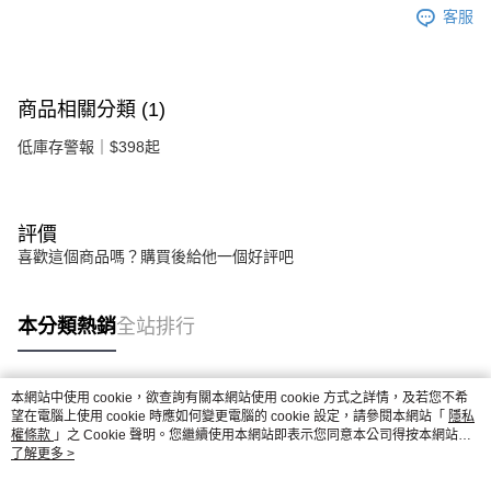
客服
商品相關分類 (1)
低庫存警報｜$398起
評價
喜歡這個商品嗎？購買後給他一個好評吧
本分類熱銷
全站排行
本網站中使用 cookie，欲查詢有關本網站使用 cookie 方式之詳情，及若您不希
熱門標籤
望在電腦上使用 cookie 時應如何變更電腦的 cookie 設定，請參閱本網站「
隱私
權條款
」之 Cookie 聲明。您繼續使用本網站即表示您同意本公司得按本網站使
用條款之 Cookie 聲明使用 cookie。
了解更多 >