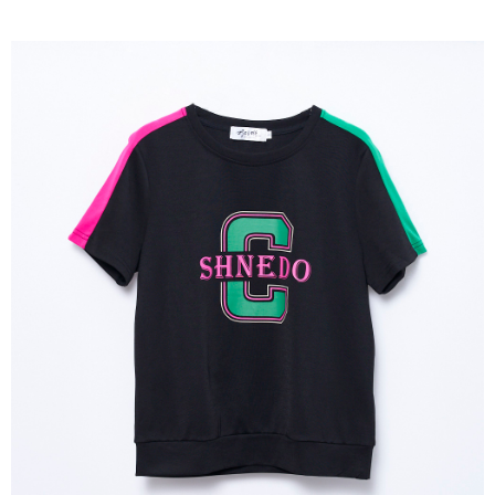
成交易。
ATM付款
AFTEE先享後付是「在收到商品之後才付款」的支付方式。 讓您購物簡單
3.實際核准額度、可分期數及費用金額請依後續交易確認頁面所載為準。
便利好安心！
4.訂單成立30分鐘內，如未前往確認交易或遇審核未通過，訂單將自動取
１．簡單：不需註冊會員、不需綁卡、不需儲值。
運送方式
消。如遇「轉專審核」未通過狀況，表示未達大哥付你分期系統評分，恕無
２．便利：只要手機號碼，簡訊認證，即可結帳。
法說明評估內容。
３．安心：先確認商品／服務後，再付款。
全家取貨付款
【繳款方式說明】
1.分期款項不併入電信帳單，「大哥付你分期」於每月結算日後寄送繳費提
每筆NT$120，滿NT$2,000(含以上)免運費
【「AFTEE先享後付」結帳流程】
醒簡訊。
１．於結帳方式選擇「AFTEE先享後付」後，將跳轉至「AFTEE先享後付」
2.透過簡訊連結打開帳單後，可選擇「超商條碼／台灣大直營門市／銀行轉
7-11取貨付款
結帳頁面，進行簡訊認證並確認金額後，即可完成結帳。
帳／街口支付／iPASS MONEY」等通路繳費。
２．訂單成立數日內，您將收到繳費通知簡訊。
每筆NT$120，滿NT$2,000(含以上)免運費
３．收到繳費通知簡訊後14天內，點擊此簡訊中的連結，可透過四大超商／
【注意事項】
ATM／網路銀行／等多元方式進行付款，方視為交易完成。
宅配
1.本服務係由「台灣大哥大股份有限公司」（以下簡稱本公司）所提供，讓
※ 請注意：結帳手續完成當下不需立刻繳費，但若您需要取消訂單，請聯絡
用戶於交易時，得透過本服務購買商品或服務，並由商店將買賣／分期付款
每筆NT$120，滿NT$2,000(含以上)免運費
購買商品的店家。未經商家同意取消之訂單仍視為有效，需透過AFTEE先享
買賣價金債權讓與本公司後，依約使用本公司帳單繳交帳款。
後付繳納相關費用。
2.基於同意付款使用「大哥付你分期」之契約關係目的，商店將以您的個人
※ 交易是否成功請以「AFTEE先享後付 」之結帳頁面顯示為準，若有關於
資料（包含姓名、電話或地址）提供予台灣大哥大進項蒐集、處理及利用，
是否繳費成功／繳費後需取消欲退款等相關疑問，請聯繫「AFTEE先享後付
由本公司與您本人進行分期帳單所需資料之確認、核對及更正。
客戶支援中心」
https://netprotections.freshdesk.com/support/home
3.完整用戶服務條款，請詳閱以下連結：
https://oppay.tw/userRule
【注意事項】
１．透過由恩沛科技股份有限公司提供之「AFTEE先享後付」服務完成之交
易，需依本服務之必要範圍內提供個人資料，並將交易相關給付款項請求債
權轉讓予恩沛科技股份有限公司。
２．關於個人資料處理事宜，請瀏覽以下網址：
https://aftee.tw/terms/#terms3