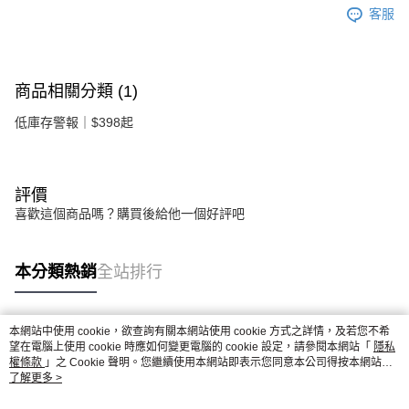
客服
商品相關分類 (1)
低庫存警報｜$398起
評價
喜歡這個商品嗎？購買後給他一個好評吧
本分類熱銷
全站排行
本網站中使用 cookie，欲查詢有關本網站使用 cookie 方式之詳情，及若您不希
熱門標籤
望在電腦上使用 cookie 時應如何變更電腦的 cookie 設定，請參閱本網站「
隱私
權條款
」之 Cookie 聲明。您繼續使用本網站即表示您同意本公司得按本網站使
用條款之 Cookie 聲明使用 cookie。
了解更多 >