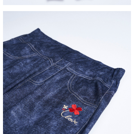
３．未成年的使用者請事先徵得法定代理人或監護人之同意方可使用
「AFTEE先享後付」，若未經同意申辦者引起之損失，本公司不負相關責
任。
４．使用「AFTEE先享後付」時，將依據個別帳號之用戶狀況，依本公司即
時審查核予不同之上限額度；若仍有額度不足之情形，本公司將視審查結果
請求用戶進行身份認證。
５．嚴禁一人註冊多個帳號或使用他人資訊註冊。若發現惡意使用之情形，
恩沛科技股份有限公司將有權停止該用戶之使用額度並採取法律行動。