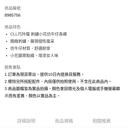
信用卡一次付款
商品編號
信用卡分期付款
8985756
3 期 0 利率 每期
NT$266
21家銀行
商品特色
合作金庫商業銀行
第一商業銀行
超商取貨付款
CLL巧玲瓏 刺繡小花仿牛仔長褲
華南商業銀行
彰化商業銀行
精緻刺繡，展現個性風采
LINE Pay
上海商業儲蓄銀行
台北富邦商業銀行
國泰世華商業銀行
兆豐國際商業銀行
仿牛仔材質，舒適耐穿
Apple Pay
臺灣中小企業銀行
台中商業銀行
小花圖案點綴，增添女人味
匯豐（台灣）商業銀行
華泰商業銀行
街口支付
聯邦商業銀行
遠東國際商業銀行
銷售重點
元大商業銀行
永豐商業銀行
悠遊付
1.訂單為現貨寄出，提供10日內退換貨服務。
玉山商業銀行
星展（台灣）商業銀行
2.模特兒所搭配配件、內搭僅供拍照使用，不含在此商品內。
台新國際商業銀行
中國信託商業銀行
Google Pay
3.商品圖檔皆為實品拍攝，顏色會因燈光及個人電腦或手機螢幕顯
台灣樂天信用卡公司
大哥付你分期
示而有差異，顏色以實品為主。
相關說明
【大哥付你分期使用說明】
AFTEE先享後付
1.本服務由台灣大哥大提供，台灣大哥大用戶可立即使用無須另外申請。
2.付款方式選擇「大哥付你分期」，訂單成立後會自動跳轉到大哥付的交易
相關說明
詳細說明
商品規格
相關推薦
流程，驗證手機門號後，選擇欲分期的期數、繳款截止日，確認付款後即完
【關於「AFTEE先享後付」】