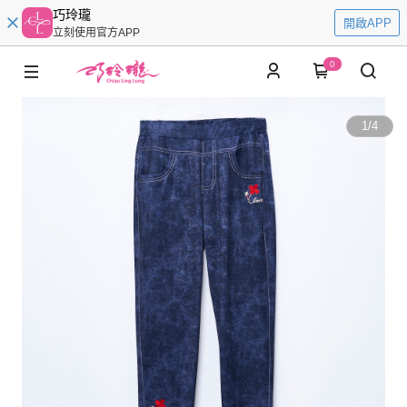
巧玲瓏
開啟APP
立刻使用官方APP
0
1
/
4