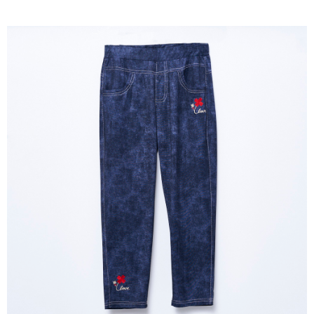
成交易。
ATM付款
AFTEE先享後付是「在收到商品之後才付款」的支付方式。 讓您購物簡單
3.實際核准額度、可分期數及費用金額請依後續交易確認頁面所載為準。
便利好安心！
4.訂單成立30分鐘內，如未前往確認交易或遇審核未通過，訂單將自動取
１．簡單：不需註冊會員、不需綁卡、不需儲值。
運送方式
消。如遇「轉專審核」未通過狀況，表示未達大哥付你分期系統評分，恕無
２．便利：只要手機號碼，簡訊認證，即可結帳。
法說明評估內容。
３．安心：先確認商品／服務後，再付款。
全家取貨付款
【繳款方式說明】
1.分期款項不併入電信帳單，「大哥付你分期」於每月結算日後寄送繳費提
每筆NT$120，滿NT$2,000(含以上)免運費
【「AFTEE先享後付」結帳流程】
醒簡訊。
１．於結帳方式選擇「AFTEE先享後付」後，將跳轉至「AFTEE先享後付」
2.透過簡訊連結打開帳單後，可選擇「超商條碼／台灣大直營門市／銀行轉
7-11取貨付款
結帳頁面，進行簡訊認證並確認金額後，即可完成結帳。
帳／街口支付／iPASS MONEY」等通路繳費。
２．訂單成立數日內，您將收到繳費通知簡訊。
每筆NT$120，滿NT$2,000(含以上)免運費
３．收到繳費通知簡訊後14天內，點擊此簡訊中的連結，可透過四大超商／
【注意事項】
ATM／網路銀行／等多元方式進行付款，方視為交易完成。
宅配
1.本服務係由「台灣大哥大股份有限公司」（以下簡稱本公司）所提供，讓
※ 請注意：結帳手續完成當下不需立刻繳費，但若您需要取消訂單，請聯絡
用戶於交易時，得透過本服務購買商品或服務，並由商店將買賣／分期付款
每筆NT$120，滿NT$2,000(含以上)免運費
購買商品的店家。未經商家同意取消之訂單仍視為有效，需透過AFTEE先享
買賣價金債權讓與本公司後，依約使用本公司帳單繳交帳款。
後付繳納相關費用。
2.基於同意付款使用「大哥付你分期」之契約關係目的，商店將以您的個人
※ 交易是否成功請以「AFTEE先享後付 」之結帳頁面顯示為準，若有關於
資料（包含姓名、電話或地址）提供予台灣大哥大進項蒐集、處理及利用，
是否繳費成功／繳費後需取消欲退款等相關疑問，請聯繫「AFTEE先享後付
由本公司與您本人進行分期帳單所需資料之確認、核對及更正。
客戶支援中心」
https://netprotections.freshdesk.com/support/home
3.完整用戶服務條款，請詳閱以下連結：
https://oppay.tw/userRule
【注意事項】
１．透過由恩沛科技股份有限公司提供之「AFTEE先享後付」服務完成之交
易，需依本服務之必要範圍內提供個人資料，並將交易相關給付款項請求債
權轉讓予恩沛科技股份有限公司。
２．關於個人資料處理事宜，請瀏覽以下網址：
https://aftee.tw/terms/#terms3