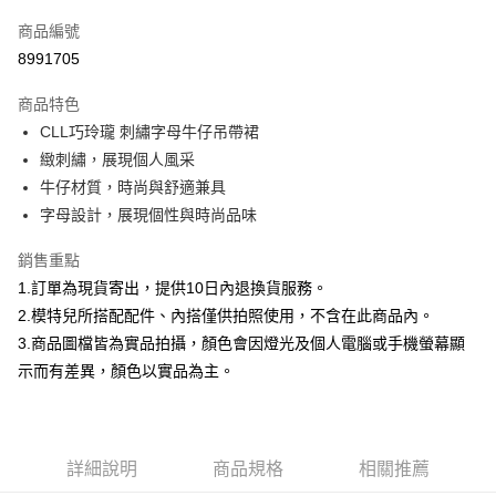
信用卡一次付款
商品編號
信用卡分期付款
8991705
3 期 0 利率 每期
NT$332
21家銀行
商品特色
合作金庫商業銀行
第一商業銀行
超商取貨付款
CLL巧玲瓏 刺繡字母牛仔吊帶裙
華南商業銀行
彰化商業銀行
緻刺繡，展現個人風采
LINE Pay
上海商業儲蓄銀行
台北富邦商業銀行
國泰世華商業銀行
兆豐國際商業銀行
牛仔材質，時尚與舒適兼具
Apple Pay
臺灣中小企業銀行
台中商業銀行
字母設計，展現個性與時尚品味
匯豐（台灣）商業銀行
華泰商業銀行
街口支付
聯邦商業銀行
遠東國際商業銀行
銷售重點
元大商業銀行
永豐商業銀行
悠遊付
1.訂單為現貨寄出，提供10日內退換貨服務。
玉山商業銀行
星展（台灣）商業銀行
2.模特兒所搭配配件、內搭僅供拍照使用，不含在此商品內。
台新國際商業銀行
中國信託商業銀行
Google Pay
3.商品圖檔皆為實品拍攝，顏色會因燈光及個人電腦或手機螢幕顯
台灣樂天信用卡公司
大哥付你分期
示而有差異，顏色以實品為主。
相關說明
【大哥付你分期使用說明】
AFTEE先享後付
1.本服務由台灣大哥大提供，台灣大哥大用戶可立即使用無須另外申請。
2.付款方式選擇「大哥付你分期」，訂單成立後會自動跳轉到大哥付的交易
相關說明
詳細說明
商品規格
相關推薦
流程，驗證手機門號後，選擇欲分期的期數、繳款截止日，確認付款後即完
【關於「AFTEE先享後付」】