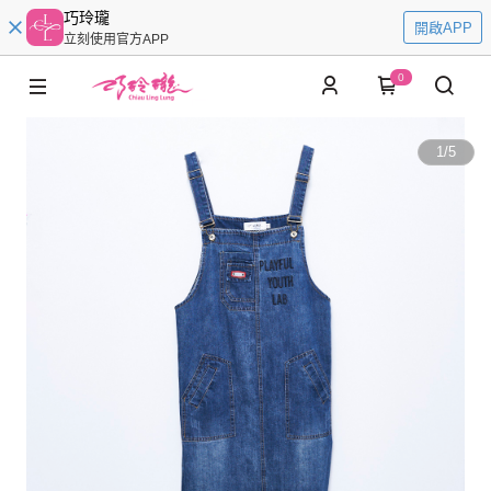
巧玲瓏
開啟APP
立刻使用官方APP
0
1
/
5