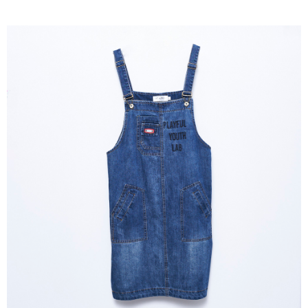
成交易。
ATM付款
AFTEE先享後付是「在收到商品之後才付款」的支付方式。 讓您購物簡單
3.實際核准額度、可分期數及費用金額請依後續交易確認頁面所載為準。
便利好安心！
4.訂單成立30分鐘內，如未前往確認交易或遇審核未通過，訂單將自動取
１．簡單：不需註冊會員、不需綁卡、不需儲值。
運送方式
消。如遇「轉專審核」未通過狀況，表示未達大哥付你分期系統評分，恕無
２．便利：只要手機號碼，簡訊認證，即可結帳。
法說明評估內容。
３．安心：先確認商品／服務後，再付款。
全家取貨付款
【繳款方式說明】
1.分期款項不併入電信帳單，「大哥付你分期」於每月結算日後寄送繳費提
每筆NT$120，滿NT$2,000(含以上)免運費
【「AFTEE先享後付」結帳流程】
醒簡訊。
１．於結帳方式選擇「AFTEE先享後付」後，將跳轉至「AFTEE先享後付」
2.透過簡訊連結打開帳單後，可選擇「超商條碼／台灣大直營門市／銀行轉
7-11取貨付款
結帳頁面，進行簡訊認證並確認金額後，即可完成結帳。
帳／街口支付／iPASS MONEY」等通路繳費。
２．訂單成立數日內，您將收到繳費通知簡訊。
每筆NT$120，滿NT$2,000(含以上)免運費
３．收到繳費通知簡訊後14天內，點擊此簡訊中的連結，可透過四大超商／
【注意事項】
ATM／網路銀行／等多元方式進行付款，方視為交易完成。
宅配
1.本服務係由「台灣大哥大股份有限公司」（以下簡稱本公司）所提供，讓
※ 請注意：結帳手續完成當下不需立刻繳費，但若您需要取消訂單，請聯絡
用戶於交易時，得透過本服務購買商品或服務，並由商店將買賣／分期付款
每筆NT$120，滿NT$2,000(含以上)免運費
購買商品的店家。未經商家同意取消之訂單仍視為有效，需透過AFTEE先享
買賣價金債權讓與本公司後，依約使用本公司帳單繳交帳款。
後付繳納相關費用。
2.基於同意付款使用「大哥付你分期」之契約關係目的，商店將以您的個人
※ 交易是否成功請以「AFTEE先享後付 」之結帳頁面顯示為準，若有關於
資料（包含姓名、電話或地址）提供予台灣大哥大進項蒐集、處理及利用，
是否繳費成功／繳費後需取消欲退款等相關疑問，請聯繫「AFTEE先享後付
由本公司與您本人進行分期帳單所需資料之確認、核對及更正。
客戶支援中心」
https://netprotections.freshdesk.com/support/home
3.完整用戶服務條款，請詳閱以下連結：
https://oppay.tw/userRule
【注意事項】
１．透過由恩沛科技股份有限公司提供之「AFTEE先享後付」服務完成之交
易，需依本服務之必要範圍內提供個人資料，並將交易相關給付款項請求債
權轉讓予恩沛科技股份有限公司。
２．關於個人資料處理事宜，請瀏覽以下網址：
https://aftee.tw/terms/#terms3