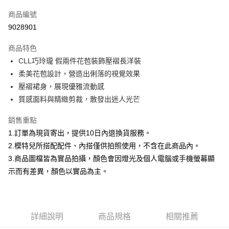
信用卡一次付款
商品編號
信用卡分期付款
9028901
3 期 0 利率 每期
NT$466
21家銀行
商品特色
合作金庫商業銀行
第一商業銀行
超商取貨付款
CLL巧玲瓏 假兩件花苞裝飾壓褶長洋裝
華南商業銀行
彰化商業銀行
柔美花苞設計，營造出俐落的視覺效果
LINE Pay
上海商業儲蓄銀行
台北富邦商業銀行
國泰世華商業銀行
兆豐國際商業銀行
壓褶裙身，展現優雅流動感
Apple Pay
臺灣中小企業銀行
台中商業銀行
質感面料與精緻剪裁，散發出迷人光芒
匯豐（台灣）商業銀行
華泰商業銀行
街口支付
聯邦商業銀行
遠東國際商業銀行
銷售重點
元大商業銀行
永豐商業銀行
悠遊付
1.訂單為現貨寄出，提供10日內退換貨服務。
玉山商業銀行
星展（台灣）商業銀行
2.模特兒所搭配配件、內搭僅供拍照使用，不含在此商品內。
台新國際商業銀行
中國信託商業銀行
Google Pay
3.商品圖檔皆為實品拍攝，顏色會因燈光及個人電腦或手機螢幕顯
台灣樂天信用卡公司
大哥付你分期
示而有差異，顏色以實品為主。
相關說明
【大哥付你分期使用說明】
AFTEE先享後付
1.本服務由台灣大哥大提供，台灣大哥大用戶可立即使用無須另外申請。
2.付款方式選擇「大哥付你分期」，訂單成立後會自動跳轉到大哥付的交易
相關說明
詳細說明
商品規格
相關推薦
流程，驗證手機門號後，選擇欲分期的期數、繳款截止日，確認付款後即完
【關於「AFTEE先享後付」】