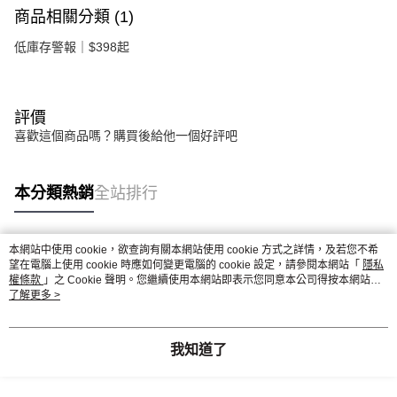
商品相關分類 (1)
低庫存警報｜$398起
評價
喜歡這個商品嗎？購買後給他一個好評吧
本分類熱銷
全站排行
本網站中使用 cookie，欲查詢有關本網站使用 cookie 方式之詳情，及若您不希
熱門標籤
望在電腦上使用 cookie 時應如何變更電腦的 cookie 設定，請參閱本網站「
隱私
權條款
」之 Cookie 聲明。您繼續使用本網站即表示您同意本公司得按本網站使
用條款之 Cookie 聲明使用 cookie。
了解更多 >
我知道了