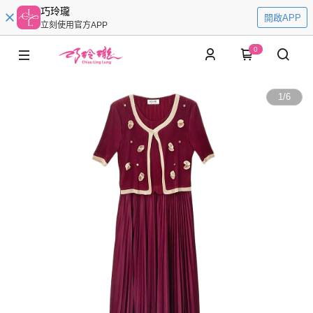
巧玲瓏
開啟APP
立刻使用官方APP
0
1
/
6