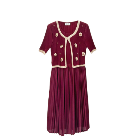
成交易。
ATM付款
AFTEE先享後付是「在收到商品之後才付款」的支付方式。 讓您購物簡單
3.實際核准額度、可分期數及費用金額請依後續交易確認頁面所載為準。
便利好安心！
4.訂單成立30分鐘內，如未前往確認交易或遇審核未通過，訂單將自動取
１．簡單：不需註冊會員、不需綁卡、不需儲值。
運送方式
消。如遇「轉專審核」未通過狀況，表示未達大哥付你分期系統評分，恕無
２．便利：只要手機號碼，簡訊認證，即可結帳。
法說明評估內容。
３．安心：先確認商品／服務後，再付款。
全家取貨付款
【繳款方式說明】
1.分期款項不併入電信帳單，「大哥付你分期」於每月結算日後寄送繳費提
每筆NT$120，滿NT$2,000(含以上)免運費
【「AFTEE先享後付」結帳流程】
醒簡訊。
１．於結帳方式選擇「AFTEE先享後付」後，將跳轉至「AFTEE先享後付」
2.透過簡訊連結打開帳單後，可選擇「超商條碼／台灣大直營門市／銀行轉
7-11取貨付款
結帳頁面，進行簡訊認證並確認金額後，即可完成結帳。
帳／街口支付／iPASS MONEY」等通路繳費。
２．訂單成立數日內，您將收到繳費通知簡訊。
每筆NT$120，滿NT$2,000(含以上)免運費
３．收到繳費通知簡訊後14天內，點擊此簡訊中的連結，可透過四大超商／
【注意事項】
ATM／網路銀行／等多元方式進行付款，方視為交易完成。
宅配
1.本服務係由「台灣大哥大股份有限公司」（以下簡稱本公司）所提供，讓
※ 請注意：結帳手續完成當下不需立刻繳費，但若您需要取消訂單，請聯絡
用戶於交易時，得透過本服務購買商品或服務，並由商店將買賣／分期付款
每筆NT$120，滿NT$2,000(含以上)免運費
購買商品的店家。未經商家同意取消之訂單仍視為有效，需透過AFTEE先享
買賣價金債權讓與本公司後，依約使用本公司帳單繳交帳款。
後付繳納相關費用。
2.基於同意付款使用「大哥付你分期」之契約關係目的，商店將以您的個人
※ 交易是否成功請以「AFTEE先享後付 」之結帳頁面顯示為準，若有關於
資料（包含姓名、電話或地址）提供予台灣大哥大進項蒐集、處理及利用，
是否繳費成功／繳費後需取消欲退款等相關疑問，請聯繫「AFTEE先享後付
由本公司與您本人進行分期帳單所需資料之確認、核對及更正。
客戶支援中心」
https://netprotections.freshdesk.com/support/home
3.完整用戶服務條款，請詳閱以下連結：
https://oppay.tw/userRule
【注意事項】
１．透過由恩沛科技股份有限公司提供之「AFTEE先享後付」服務完成之交
易，需依本服務之必要範圍內提供個人資料，並將交易相關給付款項請求債
權轉讓予恩沛科技股份有限公司。
２．關於個人資料處理事宜，請瀏覽以下網址：
https://aftee.tw/terms/#terms3