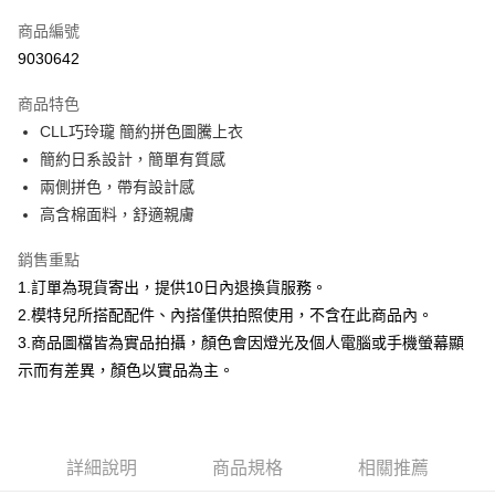
信用卡一次付款
商品編號
信用卡分期付款
9030642
3 期 0 利率 每期
NT$266
21家銀行
商品特色
合作金庫商業銀行
第一商業銀行
超商取貨付款
CLL巧玲瓏 簡約拼色圖騰上衣
華南商業銀行
彰化商業銀行
簡約日系設計，簡單有質感
LINE Pay
上海商業儲蓄銀行
台北富邦商業銀行
國泰世華商業銀行
兆豐國際商業銀行
兩側拼色，帶有設計感
Apple Pay
臺灣中小企業銀行
台中商業銀行
高含棉面料，舒適親膚
匯豐（台灣）商業銀行
華泰商業銀行
街口支付
聯邦商業銀行
遠東國際商業銀行
銷售重點
元大商業銀行
永豐商業銀行
悠遊付
1.訂單為現貨寄出，提供10日內退換貨服務。
玉山商業銀行
星展（台灣）商業銀行
2.模特兒所搭配配件、內搭僅供拍照使用，不含在此商品內。
台新國際商業銀行
中國信託商業銀行
Google Pay
3.商品圖檔皆為實品拍攝，顏色會因燈光及個人電腦或手機螢幕顯
台灣樂天信用卡公司
大哥付你分期
示而有差異，顏色以實品為主。
相關說明
【大哥付你分期使用說明】
AFTEE先享後付
1.本服務由台灣大哥大提供，台灣大哥大用戶可立即使用無須另外申請。
2.付款方式選擇「大哥付你分期」，訂單成立後會自動跳轉到大哥付的交易
相關說明
詳細說明
商品規格
相關推薦
流程，驗證手機門號後，選擇欲分期的期數、繳款截止日，確認付款後即完
【關於「AFTEE先享後付」】