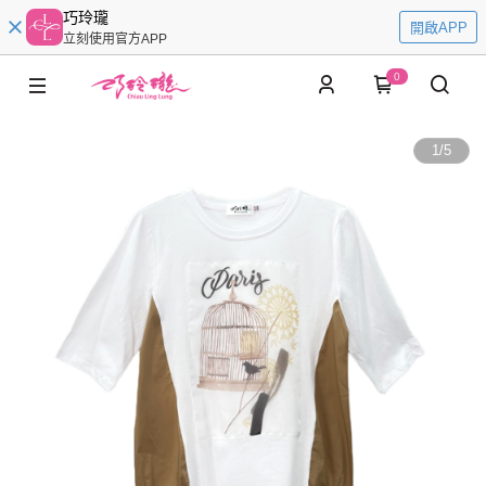
巧玲瓏
開啟APP
立刻使用官方APP
0
1
/
5