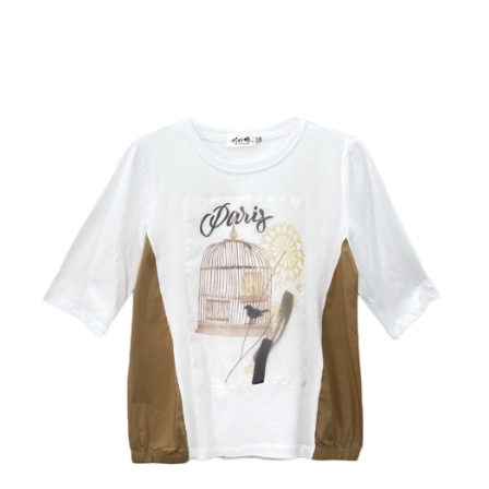
成交易。
ATM付款
AFTEE先享後付是「在收到商品之後才付款」的支付方式。 讓您購物簡單
3.實際核准額度、可分期數及費用金額請依後續交易確認頁面所載為準。
便利好安心！
4.訂單成立30分鐘內，如未前往確認交易或遇審核未通過，訂單將自動取
１．簡單：不需註冊會員、不需綁卡、不需儲值。
運送方式
消。如遇「轉專審核」未通過狀況，表示未達大哥付你分期系統評分，恕無
２．便利：只要手機號碼，簡訊認證，即可結帳。
法說明評估內容。
３．安心：先確認商品／服務後，再付款。
全家取貨付款
【繳款方式說明】
1.分期款項不併入電信帳單，「大哥付你分期」於每月結算日後寄送繳費提
每筆NT$120，滿NT$2,000(含以上)免運費
【「AFTEE先享後付」結帳流程】
醒簡訊。
１．於結帳方式選擇「AFTEE先享後付」後，將跳轉至「AFTEE先享後付」
2.透過簡訊連結打開帳單後，可選擇「超商條碼／台灣大直營門市／銀行轉
7-11取貨付款
結帳頁面，進行簡訊認證並確認金額後，即可完成結帳。
帳／街口支付／iPASS MONEY」等通路繳費。
２．訂單成立數日內，您將收到繳費通知簡訊。
每筆NT$120，滿NT$2,000(含以上)免運費
３．收到繳費通知簡訊後14天內，點擊此簡訊中的連結，可透過四大超商／
【注意事項】
ATM／網路銀行／等多元方式進行付款，方視為交易完成。
宅配
1.本服務係由「台灣大哥大股份有限公司」（以下簡稱本公司）所提供，讓
※ 請注意：結帳手續完成當下不需立刻繳費，但若您需要取消訂單，請聯絡
用戶於交易時，得透過本服務購買商品或服務，並由商店將買賣／分期付款
每筆NT$120，滿NT$2,000(含以上)免運費
購買商品的店家。未經商家同意取消之訂單仍視為有效，需透過AFTEE先享
買賣價金債權讓與本公司後，依約使用本公司帳單繳交帳款。
後付繳納相關費用。
2.基於同意付款使用「大哥付你分期」之契約關係目的，商店將以您的個人
※ 交易是否成功請以「AFTEE先享後付 」之結帳頁面顯示為準，若有關於
資料（包含姓名、電話或地址）提供予台灣大哥大進項蒐集、處理及利用，
是否繳費成功／繳費後需取消欲退款等相關疑問，請聯繫「AFTEE先享後付
由本公司與您本人進行分期帳單所需資料之確認、核對及更正。
客戶支援中心」
https://netprotections.freshdesk.com/support/home
3.完整用戶服務條款，請詳閱以下連結：
https://oppay.tw/userRule
【注意事項】
１．透過由恩沛科技股份有限公司提供之「AFTEE先享後付」服務完成之交
易，需依本服務之必要範圍內提供個人資料，並將交易相關給付款項請求債
權轉讓予恩沛科技股份有限公司。
２．關於個人資料處理事宜，請瀏覽以下網址：
https://aftee.tw/terms/#terms3