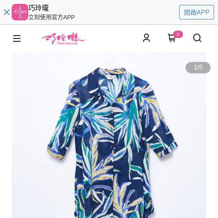
巧玲瓏
開啟APP
立刻使用官方APP
0
1
/
5