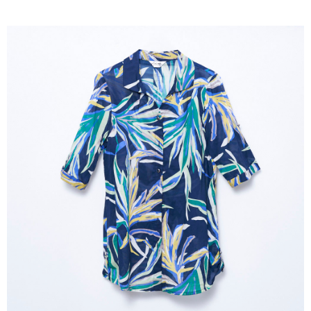
成交易。
ATM付款
AFTEE先享後付是「在收到商品之後才付款」的支付方式。 讓您購物簡單
3.實際核准額度、可分期數及費用金額請依後續交易確認頁面所載為準。
便利好安心！
4.訂單成立30分鐘內，如未前往確認交易或遇審核未通過，訂單將自動取
１．簡單：不需註冊會員、不需綁卡、不需儲值。
運送方式
消。如遇「轉專審核」未通過狀況，表示未達大哥付你分期系統評分，恕無
２．便利：只要手機號碼，簡訊認證，即可結帳。
法說明評估內容。
３．安心：先確認商品／服務後，再付款。
全家取貨付款
【繳款方式說明】
1.分期款項不併入電信帳單，「大哥付你分期」於每月結算日後寄送繳費提
每筆NT$120，滿NT$2,000(含以上)免運費
【「AFTEE先享後付」結帳流程】
醒簡訊。
１．於結帳方式選擇「AFTEE先享後付」後，將跳轉至「AFTEE先享後付」
2.透過簡訊連結打開帳單後，可選擇「超商條碼／台灣大直營門市／銀行轉
7-11取貨付款
結帳頁面，進行簡訊認證並確認金額後，即可完成結帳。
帳／街口支付／iPASS MONEY」等通路繳費。
２．訂單成立數日內，您將收到繳費通知簡訊。
每筆NT$120，滿NT$2,000(含以上)免運費
３．收到繳費通知簡訊後14天內，點擊此簡訊中的連結，可透過四大超商／
【注意事項】
ATM／網路銀行／等多元方式進行付款，方視為交易完成。
宅配
1.本服務係由「台灣大哥大股份有限公司」（以下簡稱本公司）所提供，讓
※ 請注意：結帳手續完成當下不需立刻繳費，但若您需要取消訂單，請聯絡
用戶於交易時，得透過本服務購買商品或服務，並由商店將買賣／分期付款
每筆NT$120，滿NT$2,000(含以上)免運費
購買商品的店家。未經商家同意取消之訂單仍視為有效，需透過AFTEE先享
買賣價金債權讓與本公司後，依約使用本公司帳單繳交帳款。
後付繳納相關費用。
2.基於同意付款使用「大哥付你分期」之契約關係目的，商店將以您的個人
※ 交易是否成功請以「AFTEE先享後付 」之結帳頁面顯示為準，若有關於
資料（包含姓名、電話或地址）提供予台灣大哥大進項蒐集、處理及利用，
是否繳費成功／繳費後需取消欲退款等相關疑問，請聯繫「AFTEE先享後付
由本公司與您本人進行分期帳單所需資料之確認、核對及更正。
客戶支援中心」
https://netprotections.freshdesk.com/support/home
3.完整用戶服務條款，請詳閱以下連結：
https://oppay.tw/userRule
【注意事項】
１．透過由恩沛科技股份有限公司提供之「AFTEE先享後付」服務完成之交
易，需依本服務之必要範圍內提供個人資料，並將交易相關給付款項請求債
權轉讓予恩沛科技股份有限公司。
２．關於個人資料處理事宜，請瀏覽以下網址：
https://aftee.tw/terms/#terms3