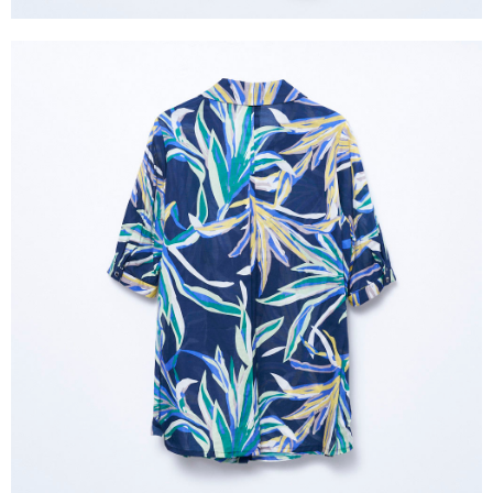
３．未成年的使用者請事先徵得法定代理人或監護人之同意方可使用
「AFTEE先享後付」，若未經同意申辦者引起之損失，本公司不負相關責
任。
４．使用「AFTEE先享後付」時，將依據個別帳號之用戶狀況，依本公司即
時審查核予不同之上限額度；若仍有額度不足之情形，本公司將視審查結果
請求用戶進行身份認證。
５．嚴禁一人註冊多個帳號或使用他人資訊註冊。若發現惡意使用之情形，
恩沛科技股份有限公司將有權停止該用戶之使用額度並採取法律行動。