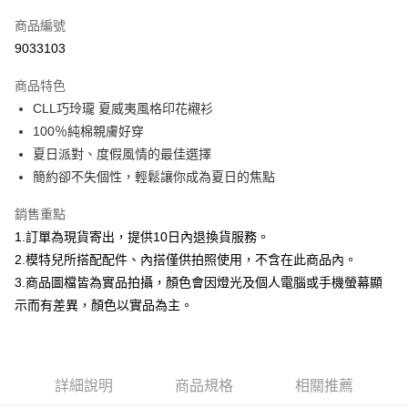
信用卡一次付款
商品編號
信用卡分期付款
9033103
3 期 0 利率 每期
NT$232
21家銀行
商品特色
合作金庫商業銀行
第一商業銀行
超商取貨付款
CLL巧玲瓏 夏威夷風格印花襯衫
華南商業銀行
彰化商業銀行
100％純棉親膚好穿
LINE Pay
上海商業儲蓄銀行
台北富邦商業銀行
國泰世華商業銀行
兆豐國際商業銀行
夏日派對、度假風情的最佳選擇
Apple Pay
臺灣中小企業銀行
台中商業銀行
簡約卻不失個性，輕鬆讓你成為夏日的焦點
匯豐（台灣）商業銀行
華泰商業銀行
街口支付
聯邦商業銀行
遠東國際商業銀行
銷售重點
元大商業銀行
永豐商業銀行
悠遊付
1.訂單為現貨寄出，提供10日內退換貨服務。
玉山商業銀行
星展（台灣）商業銀行
2.模特兒所搭配配件、內搭僅供拍照使用，不含在此商品內。
台新國際商業銀行
中國信託商業銀行
Google Pay
3.商品圖檔皆為實品拍攝，顏色會因燈光及個人電腦或手機螢幕顯
台灣樂天信用卡公司
大哥付你分期
示而有差異，顏色以實品為主。
相關說明
【大哥付你分期使用說明】
AFTEE先享後付
1.本服務由台灣大哥大提供，台灣大哥大用戶可立即使用無須另外申請。
2.付款方式選擇「大哥付你分期」，訂單成立後會自動跳轉到大哥付的交易
相關說明
詳細說明
商品規格
相關推薦
流程，驗證手機門號後，選擇欲分期的期數、繳款截止日，確認付款後即完
【關於「AFTEE先享後付」】