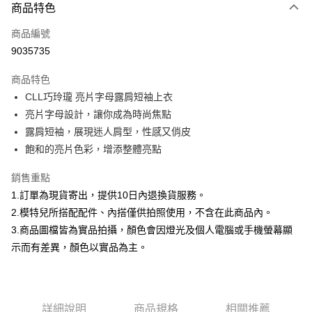
商品特色
信用卡一次付款
商品編號
信用卡分期付款
9035735
3 期 0 利率 每期
NT$166
21家銀行
商品特色
合作金庫商業銀行
第一商業銀行
超商取貨付款
CLL巧玲瓏 亮片字母露肩短袖上衣
華南商業銀行
彰化商業銀行
亮片字母設計，讓你成為時尚焦點
LINE Pay
上海商業儲蓄銀行
台北富邦商業銀行
國泰世華商業銀行
兆豐國際商業銀行
露肩短袖，展現迷人肩型，性感又俏皮
Apple Pay
臺灣中小企業銀行
台中商業銀行
飽和的亮片色彩，增添整體亮點
匯豐（台灣）商業銀行
華泰商業銀行
街口支付
聯邦商業銀行
遠東國際商業銀行
銷售重點
元大商業銀行
永豐商業銀行
悠遊付
1.訂單為現貨寄出，提供10日內退換貨服務。
玉山商業銀行
星展（台灣）商業銀行
2.模特兒所搭配配件、內搭僅供拍照使用，不含在此商品內。
台新國際商業銀行
中國信託商業銀行
Google Pay
3.商品圖檔皆為實品拍攝，顏色會因燈光及個人電腦或手機螢幕顯
台灣樂天信用卡公司
大哥付你分期
示而有差異，顏色以實品為主。
相關說明
【大哥付你分期使用說明】
AFTEE先享後付
1.本服務由台灣大哥大提供，台灣大哥大用戶可立即使用無須另外申請。
2.付款方式選擇「大哥付你分期」，訂單成立後會自動跳轉到大哥付的交易
相關說明
詳細說明
商品規格
相關推薦