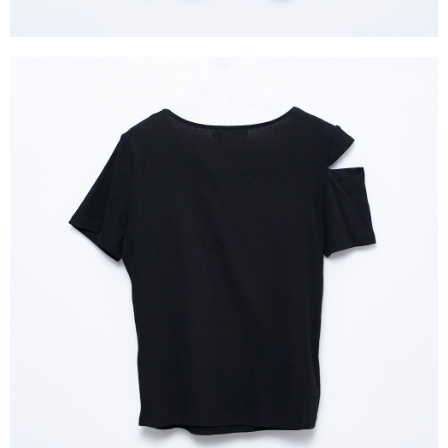
https://aftee.tw/terms/#terms3
３．未成年的使用者請事先徵得法定代理人或監護人之同意方可使用
「AFTEE先享後付」，若未經同意申辦者引起之損失，本公司不負相關責
任。
４．使用「AFTEE先享後付」時，將依據個別帳號之用戶狀況，依本公司即
時審查核予不同之上限額度；若仍有額度不足之情形，本公司將視審查結果
請求用戶進行身份認證。
５．嚴禁一人註冊多個帳號或使用他人資訊註冊。若發現惡意使用之情形，
恩沛科技股份有限公司將有權停止該用戶之使用額度並採取法律行動。