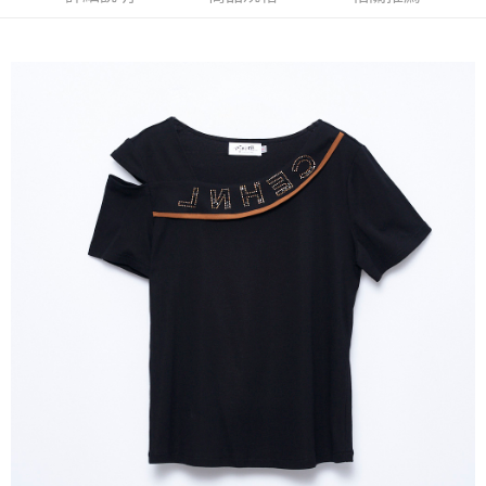
流程，驗證手機門號後，選擇欲分期的期數、繳款截止日，確認付款後即完
【關於「AFTEE先享後付」】
成交易。
ATM付款
AFTEE先享後付是「在收到商品之後才付款」的支付方式。 讓您購物簡單
3.實際核准額度、可分期數及費用金額請依後續交易確認頁面所載為準。
便利好安心！
4.訂單成立30分鐘內，如未前往確認交易或遇審核未通過，訂單將自動取
１．簡單：不需註冊會員、不需綁卡、不需儲值。
運送方式
消。如遇「轉專審核」未通過狀況，表示未達大哥付你分期系統評分，恕無
２．便利：只要手機號碼，簡訊認證，即可結帳。
法說明評估內容。
３．安心：先確認商品／服務後，再付款。
全家取貨付款
【繳款方式說明】
1.分期款項不併入電信帳單，「大哥付你分期」於每月結算日後寄送繳費提
每筆NT$120，滿NT$2,000(含以上)免運費
【「AFTEE先享後付」結帳流程】
醒簡訊。
１．於結帳方式選擇「AFTEE先享後付」後，將跳轉至「AFTEE先享後付」
2.透過簡訊連結打開帳單後，可選擇「超商條碼／台灣大直營門市／銀行轉
7-11取貨付款
結帳頁面，進行簡訊認證並確認金額後，即可完成結帳。
帳／街口支付／iPASS MONEY」等通路繳費。
２．訂單成立數日內，您將收到繳費通知簡訊。
每筆NT$120，滿NT$2,000(含以上)免運費
３．收到繳費通知簡訊後14天內，點擊此簡訊中的連結，可透過四大超商／
【注意事項】
ATM／網路銀行／等多元方式進行付款，方視為交易完成。
宅配
1.本服務係由「台灣大哥大股份有限公司」（以下簡稱本公司）所提供，讓
※ 請注意：結帳手續完成當下不需立刻繳費，但若您需要取消訂單，請聯絡
用戶於交易時，得透過本服務購買商品或服務，並由商店將買賣／分期付款
每筆NT$120，滿NT$2,000(含以上)免運費
購買商品的店家。未經商家同意取消之訂單仍視為有效，需透過AFTEE先享
買賣價金債權讓與本公司後，依約使用本公司帳單繳交帳款。
後付繳納相關費用。
2.基於同意付款使用「大哥付你分期」之契約關係目的，商店將以您的個人
※ 交易是否成功請以「AFTEE先享後付 」之結帳頁面顯示為準，若有關於
資料（包含姓名、電話或地址）提供予台灣大哥大進項蒐集、處理及利用，
是否繳費成功／繳費後需取消欲退款等相關疑問，請聯繫「AFTEE先享後付
由本公司與您本人進行分期帳單所需資料之確認、核對及更正。
客戶支援中心」
https://netprotections.freshdesk.com/support/home
3.完整用戶服務條款，請詳閱以下連結：
https://oppay.tw/userRule
【注意事項】
１．透過由恩沛科技股份有限公司提供之「AFTEE先享後付」服務完成之交
易，需依本服務之必要範圍內提供個人資料，並將交易相關給付款項請求債
權轉讓予恩沛科技股份有限公司。
２．關於個人資料處理事宜，請瀏覽以下網址：