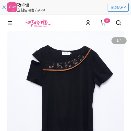
巧玲瓏
開啟APP
立刻使用官方APP
0
1
/
4