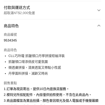
付款與運送方式
超取滿NT$2,000免運
付款方式
商品特色
信用卡一次付款
商品編號
信用卡分期付款
9534345
3 期 0 利率 每期
NT$926
21家銀行
商品特色
合作金庫商業銀行
第一商業銀行
超商取貨付款
CLL巧玲瓏 抓皺領口丹寧拼接短袖洋裝
華南商業銀行
彰化商業銀行
抓皺領口增添俏皮可愛氛圍
LINE Pay
上海商業儲蓄銀行
台北富邦商業銀行
國泰世華商業銀行
兆豐國際商業銀行
微透膚拼接，清爽透氣又帶點小性感
Apple Pay
臺灣中小企業銀行
台中商業銀行
丹寧面料拼接，減齡又時尚
匯豐（台灣）商業銀行
華泰商業銀行
街口支付
聯邦商業銀行
遠東國際商業銀行
銷售重點
元大商業銀行
永豐商業銀行
悠遊付
1.訂單為現貨寄出，提供10日內退換貨服務。
玉山商業銀行
星展（台灣）商業銀行
2.模特兒所搭配配件、內搭僅供拍照使用，不含在此商品內。
台新國際商業銀行
中國信託商業銀行
Google Pay
3.商品圖檔皆為實品拍攝，顏色會因燈光及個人電腦或手機螢幕顯
台灣樂天信用卡公司