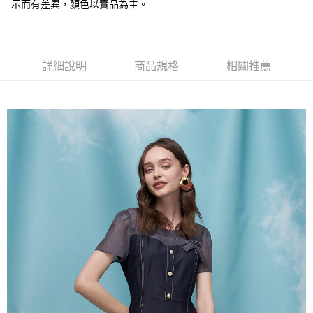
全盈+PAY
示而有差異，顏色以實品為主。
大哥付你分期
相關說明
【大哥付你分期使用說明】
詳細說明
商品規格
相關推薦
AFTEE先享後付
1.本服務由台灣大哥大提供，台灣大哥大用戶可立即使用無須另外申請。
2.付款方式選擇「大哥付你分期」，訂單成立後會自動跳轉到大哥付的交易
相關說明
流程，驗證手機門號後，選擇欲分期的期數、繳款截止日，確認付款後即完
【關於「AFTEE先享後付」】
成交易。
ATM付款
AFTEE先享後付是「在收到商品之後才付款」的支付方式。 讓您購物簡單
3.實際核准額度、可分期數及費用金額請依後續交易確認頁面所載為準。
便利好安心！
4.訂單成立30分鐘內，如未前往確認交易或遇審核未通過，訂單將自動取
１．簡單：不需註冊會員、不需綁卡、不需儲值。
運送方式
消。如遇「轉專審核」未通過狀況，表示未達大哥付你分期系統評分，恕無
２．便利：只要手機號碼，簡訊認證，即可結帳。
法說明評估內容。
３．安心：先確認商品／服務後，再付款。
全家取貨付款
【繳款方式說明】
1.分期款項不併入電信帳單，「大哥付你分期」於每月結算日後寄送繳費提
每筆NT$120，滿NT$2,000(含以上)免運費
【「AFTEE先享後付」結帳流程】
醒簡訊。
１．於結帳方式選擇「AFTEE先享後付」後，將跳轉至「AFTEE先享後付」
2.透過簡訊連結打開帳單後，可選擇「超商條碼／台灣大直營門市／銀行轉
7-11取貨付款
結帳頁面，進行簡訊認證並確認金額後，即可完成結帳。
帳／街口支付／iPASS MONEY」等通路繳費。
２．訂單成立數日內，您將收到繳費通知簡訊。
每筆NT$120，滿NT$2,000(含以上)免運費
３．收到繳費通知簡訊後14天內，點擊此簡訊中的連結，可透過四大超商／
【注意事項】
ATM／網路銀行／等多元方式進行付款，方視為交易完成。
宅配
1.本服務係由「台灣大哥大股份有限公司」（以下簡稱本公司）所提供，讓
※ 請注意：結帳手續完成當下不需立刻繳費，但若您需要取消訂單，請聯絡
用戶於交易時，得透過本服務購買商品或服務，並由商店將買賣／分期付款
每筆NT$120，滿NT$2,000(含以上)免運費
購買商品的店家。未經商家同意取消之訂單仍視為有效，需透過AFTEE先享
買賣價金債權讓與本公司後，依約使用本公司帳單繳交帳款。
後付繳納相關費用。
2.基於同意付款使用「大哥付你分期」之契約關係目的，商店將以您的個人
※ 交易是否成功請以「AFTEE先享後付 」之結帳頁面顯示為準，若有關於
資料（包含姓名、電話或地址）提供予台灣大哥大進項蒐集、處理及利用，