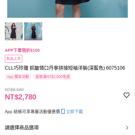
APP下單現折$100
新品上市
CLL巧玲瓏 抓皺領口丹寧拼接短袖洋裝(深藍色) 6075106
App 獨享活動
超取滿NT$2,000免運
NT$8,580
NT$2,780
App 結帳可享專屬活動優惠價
立即下載
請選擇商品選項