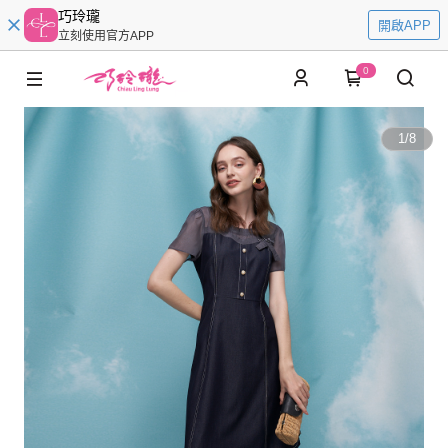
巧玲瓏
開啟APP
立刻使用官方APP
0
1
/
8