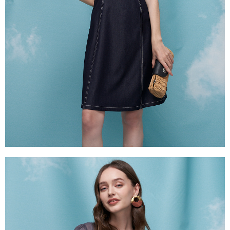
是否繳費成功／繳費後需取消欲退款等相關疑問，請聯繫「AFTEE先享後付
由本公司與您本人進行分期帳單所需資料之確認、核對及更正。
客戶支援中心」
https://netprotections.freshdesk.com/support/home
3.完整用戶服務條款，請詳閱以下連結：
https://oppay.tw/userRule
【注意事項】
１．透過由恩沛科技股份有限公司提供之「AFTEE先享後付」服務完成之交
易，需依本服務之必要範圍內提供個人資料，並將交易相關給付款項請求債
權轉讓予恩沛科技股份有限公司。
２．關於個人資料處理事宜，請瀏覽以下網址：
https://aftee.tw/terms/#terms3
３．未成年的使用者請事先徵得法定代理人或監護人之同意方可使用
「AFTEE先享後付」，若未經同意申辦者引起之損失，本公司不負相關責
任。
４．使用「AFTEE先享後付」時，將依據個別帳號之用戶狀況，依本公司即
時審查核予不同之上限額度；若仍有額度不足之情形，本公司將視審查結果
請求用戶進行身份認證。
５．嚴禁一人註冊多個帳號或使用他人資訊註冊。若發現惡意使用之情形，
恩沛科技股份有限公司將有權停止該用戶之使用額度並採取法律行動。