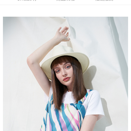
流程，驗證手機門號後，選擇欲分期的期數、繳款截止日，確認付款後即完
【關於「AFTEE先享後付」】
成交易。
ATM付款
AFTEE先享後付是「在收到商品之後才付款」的支付方式。 讓您購物簡單
3.實際核准額度、可分期數及費用金額請依後續交易確認頁面所載為準。
便利好安心！
4.訂單成立30分鐘內，如未前往確認交易或遇審核未通過，訂單將自動取
１．簡單：不需註冊會員、不需綁卡、不需儲值。
運送方式
消。如遇「轉專審核」未通過狀況，表示未達大哥付你分期系統評分，恕無
２．便利：只要手機號碼，簡訊認證，即可結帳。
法說明評估內容。
３．安心：先確認商品／服務後，再付款。
全家取貨付款
【繳款方式說明】
1.分期款項不併入電信帳單，「大哥付你分期」於每月結算日後寄送繳費提
每筆NT$120，滿NT$2,000(含以上)免運費
【「AFTEE先享後付」結帳流程】
醒簡訊。
１．於結帳方式選擇「AFTEE先享後付」後，將跳轉至「AFTEE先享後付」
2.透過簡訊連結打開帳單後，可選擇「超商條碼／台灣大直營門市／銀行轉
7-11取貨付款
結帳頁面，進行簡訊認證並確認金額後，即可完成結帳。
帳／街口支付／iPASS MONEY」等通路繳費。
２．訂單成立數日內，您將收到繳費通知簡訊。
每筆NT$120，滿NT$2,000(含以上)免運費
３．收到繳費通知簡訊後14天內，點擊此簡訊中的連結，可透過四大超商／
【注意事項】
ATM／網路銀行／等多元方式進行付款，方視為交易完成。
宅配
1.本服務係由「台灣大哥大股份有限公司」（以下簡稱本公司）所提供，讓
※ 請注意：結帳手續完成當下不需立刻繳費，但若您需要取消訂單，請聯絡
用戶於交易時，得透過本服務購買商品或服務，並由商店將買賣／分期付款
每筆NT$120，滿NT$2,000(含以上)免運費
購買商品的店家。未經商家同意取消之訂單仍視為有效，需透過AFTEE先享
買賣價金債權讓與本公司後，依約使用本公司帳單繳交帳款。
後付繳納相關費用。
2.基於同意付款使用「大哥付你分期」之契約關係目的，商店將以您的個人
※ 交易是否成功請以「AFTEE先享後付 」之結帳頁面顯示為準，若有關於
資料（包含姓名、電話或地址）提供予台灣大哥大進項蒐集、處理及利用，
是否繳費成功／繳費後需取消欲退款等相關疑問，請聯繫「AFTEE先享後付
由本公司與您本人進行分期帳單所需資料之確認、核對及更正。
客戶支援中心」
https://netprotections.freshdesk.com/support/home
3.完整用戶服務條款，請詳閱以下連結：
https://oppay.tw/userRule
【注意事項】
１．透過由恩沛科技股份有限公司提供之「AFTEE先享後付」服務完成之交
易，需依本服務之必要範圍內提供個人資料，並將交易相關給付款項請求債
權轉讓予恩沛科技股份有限公司。
２．關於個人資料處理事宜，請瀏覽以下網址：