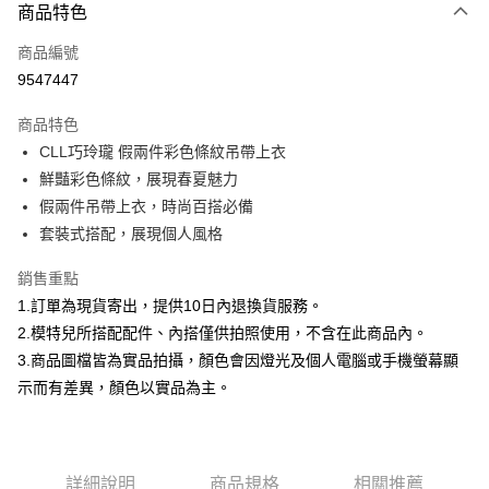
商品特色
信用卡一次付款
商品編號
信用卡分期付款
9547447
3 期 0 利率 每期
NT$232
21家銀行
商品特色
合作金庫商業銀行
第一商業銀行
超商取貨付款
CLL巧玲瓏 假兩件彩色條紋吊帶上衣
華南商業銀行
彰化商業銀行
鮮豔彩色條紋，展現春夏魅力
LINE Pay
上海商業儲蓄銀行
台北富邦商業銀行
國泰世華商業銀行
兆豐國際商業銀行
假兩件吊帶上衣，時尚百搭必備
Apple Pay
臺灣中小企業銀行
台中商業銀行
套裝式搭配，展現個人風格
匯豐（台灣）商業銀行
華泰商業銀行
街口支付
聯邦商業銀行
遠東國際商業銀行
銷售重點
元大商業銀行
永豐商業銀行
悠遊付
1.訂單為現貨寄出，提供10日內退換貨服務。
玉山商業銀行
星展（台灣）商業銀行
2.模特兒所搭配配件、內搭僅供拍照使用，不含在此商品內。
台新國際商業銀行
中國信託商業銀行
Google Pay
3.商品圖檔皆為實品拍攝，顏色會因燈光及個人電腦或手機螢幕顯
台灣樂天信用卡公司
大哥付你分期
示而有差異，顏色以實品為主。
相關說明
【大哥付你分期使用說明】
AFTEE先享後付
1.本服務由台灣大哥大提供，台灣大哥大用戶可立即使用無須另外申請。
2.付款方式選擇「大哥付你分期」，訂單成立後會自動跳轉到大哥付的交易
相關說明
詳細說明
商品規格
相關推薦