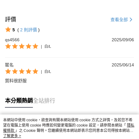
評價
查看全部
5
(
2
則評價
)
qs4566
2025/09/06
|
白/L
匿名
2025/06/14
|
白/L
質料很舒服
本分類熱銷
全站排行
本網站中使用 cookie，欲查詢有關本網站使用 cookie 方式之詳情，及若您不希
熱門標籤
望在電腦上使用 cookie 時應如何變更電腦的 cookie 設定，請參閱本網站「
隱私
權條款
」之 Cookie 聲明。您繼續使用本網站即表示您同意本公司得按本網站使
用條款之 Cookie 聲明使用 cookie。
了解更多 >