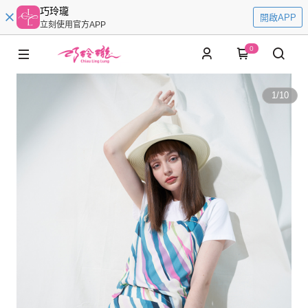
巧玲瓏
開啟APP
立刻使用官方APP
0
1
/
10