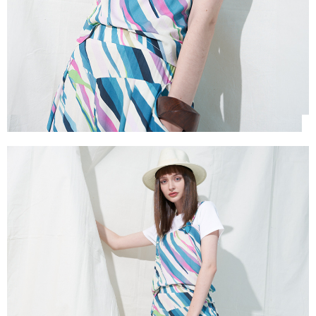
https://aftee.tw/terms/#terms3
３．未成年的使用者請事先徵得法定代理人或監護人之同意方可使用
「AFTEE先享後付」，若未經同意申辦者引起之損失，本公司不負相關責
任。
４．使用「AFTEE先享後付」時，將依據個別帳號之用戶狀況，依本公司即
時審查核予不同之上限額度；若仍有額度不足之情形，本公司將視審查結果
請求用戶進行身份認證。
５．嚴禁一人註冊多個帳號或使用他人資訊註冊。若發現惡意使用之情形，
恩沛科技股份有限公司將有權停止該用戶之使用額度並採取法律行動。