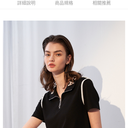
2.付款方式選擇「大哥付你分期」，訂單成立後會自動跳轉到大哥付的交易
相關說明
詳細說明
商品規格
相關推薦
流程，驗證手機門號後，選擇欲分期的期數、繳款截止日，確認付款後即完
【關於「AFTEE先享後付」】
成交易。
ATM付款
AFTEE先享後付是「在收到商品之後才付款」的支付方式。 讓您購物簡單
3.實際核准額度、可分期數及費用金額請依後續交易確認頁面所載為準。
便利好安心！
4.訂單成立30分鐘內，如未前往確認交易或遇審核未通過，訂單將自動取
１．簡單：不需註冊會員、不需綁卡、不需儲值。
運送方式
消。如遇「轉專審核」未通過狀況，表示未達大哥付你分期系統評分，恕無
２．便利：只要手機號碼，簡訊認證，即可結帳。
法說明評估內容。
３．安心：先確認商品／服務後，再付款。
全家取貨付款
【繳款方式說明】
1.分期款項不併入電信帳單，「大哥付你分期」於每月結算日後寄送繳費提
每筆NT$120，滿NT$2,000(含以上)免運費
【「AFTEE先享後付」結帳流程】
醒簡訊。
１．於結帳方式選擇「AFTEE先享後付」後，將跳轉至「AFTEE先享後付」
2.透過簡訊連結打開帳單後，可選擇「超商條碼／台灣大直營門市／銀行轉
7-11取貨付款
結帳頁面，進行簡訊認證並確認金額後，即可完成結帳。
帳／街口支付／iPASS MONEY」等通路繳費。
２．訂單成立數日內，您將收到繳費通知簡訊。
每筆NT$120，滿NT$2,000(含以上)免運費
３．收到繳費通知簡訊後14天內，點擊此簡訊中的連結，可透過四大超商／
【注意事項】
ATM／網路銀行／等多元方式進行付款，方視為交易完成。
宅配
1.本服務係由「台灣大哥大股份有限公司」（以下簡稱本公司）所提供，讓
※ 請注意：結帳手續完成當下不需立刻繳費，但若您需要取消訂單，請聯絡
用戶於交易時，得透過本服務購買商品或服務，並由商店將買賣／分期付款
每筆NT$120，滿NT$2,000(含以上)免運費
購買商品的店家。未經商家同意取消之訂單仍視為有效，需透過AFTEE先享
買賣價金債權讓與本公司後，依約使用本公司帳單繳交帳款。
後付繳納相關費用。
2.基於同意付款使用「大哥付你分期」之契約關係目的，商店將以您的個人
※ 交易是否成功請以「AFTEE先享後付 」之結帳頁面顯示為準，若有關於
資料（包含姓名、電話或地址）提供予台灣大哥大進項蒐集、處理及利用，
是否繳費成功／繳費後需取消欲退款等相關疑問，請聯繫「AFTEE先享後付
由本公司與您本人進行分期帳單所需資料之確認、核對及更正。
客戶支援中心」
https://netprotections.freshdesk.com/support/home
3.完整用戶服務條款，請詳閱以下連結：
https://oppay.tw/userRule
【注意事項】
１．透過由恩沛科技股份有限公司提供之「AFTEE先享後付」服務完成之交
易，需依本服務之必要範圍內提供個人資料，並將交易相關給付款項請求債
權轉讓予恩沛科技股份有限公司。