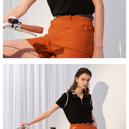
２．關於個人資料處理事宜，請瀏覽以下網址：
https://aftee.tw/terms/#terms3
３．未成年的使用者請事先徵得法定代理人或監護人之同意方可使用
「AFTEE先享後付」，若未經同意申辦者引起之損失，本公司不負相關責
任。
４．使用「AFTEE先享後付」時，將依據個別帳號之用戶狀況，依本公司即
時審查核予不同之上限額度；若仍有額度不足之情形，本公司將視審查結果
請求用戶進行身份認證。
５．嚴禁一人註冊多個帳號或使用他人資訊註冊。若發現惡意使用之情形，
恩沛科技股份有限公司將有權停止該用戶之使用額度並採取法律行動。