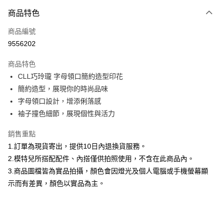
付款方式
商品特色
信用卡一次付款
商品編號
信用卡分期付款
9556202
3 期 0 利率 每期
NT$593
21家銀行
商品特色
合作金庫商業銀行
第一商業銀行
超商取貨付款
CLL巧玲瓏 字母領口簡約造型印花
華南商業銀行
彰化商業銀行
簡約造型，展現你的時尚品味
LINE Pay
上海商業儲蓄銀行
台北富邦商業銀行
國泰世華商業銀行
兆豐國際商業銀行
字母領口設計，增添俐落感
Apple Pay
臺灣中小企業銀行
台中商業銀行
袖子撞色細節，展現個性與活力
匯豐（台灣）商業銀行
華泰商業銀行
街口支付
聯邦商業銀行
遠東國際商業銀行
銷售重點
元大商業銀行
永豐商業銀行
悠遊付
1.訂單為現貨寄出，提供10日內退換貨服務。
玉山商業銀行
星展（台灣）商業銀行
2.模特兒所搭配配件、內搭僅供拍照使用，不含在此商品內。
台新國際商業銀行
中國信託商業銀行
Google Pay
3.商品圖檔皆為實品拍攝，顏色會因燈光及個人電腦或手機螢幕顯
台灣樂天信用卡公司
大哥付你分期
示而有差異，顏色以實品為主。
相關說明
【大哥付你分期使用說明】
AFTEE先享後付
1.本服務由台灣大哥大提供，台灣大哥大用戶可立即使用無須另外申請。