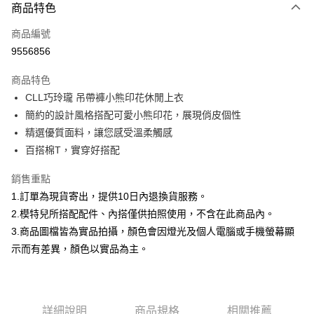
商品特色
信用卡一次付款
商品編號
信用卡分期付款
9556856
3 期 0 利率 每期
NT$266
21家銀行
商品特色
合作金庫商業銀行
第一商業銀行
超商取貨付款
CLL巧玲瓏 吊帶褲小熊印花休閒上衣
華南商業銀行
彰化商業銀行
簡約的設計風格搭配可愛小熊印花，展現俏皮個性
LINE Pay
上海商業儲蓄銀行
台北富邦商業銀行
國泰世華商業銀行
兆豐國際商業銀行
精選優質面料，讓您感受溫柔觸感
Apple Pay
臺灣中小企業銀行
台中商業銀行
百搭棉T，實穿好搭配
匯豐（台灣）商業銀行
華泰商業銀行
街口支付
聯邦商業銀行
遠東國際商業銀行
銷售重點
元大商業銀行
永豐商業銀行
悠遊付
1.訂單為現貨寄出，提供10日內退換貨服務。
玉山商業銀行
星展（台灣）商業銀行
2.模特兒所搭配配件、內搭僅供拍照使用，不含在此商品內。
台新國際商業銀行
中國信託商業銀行
Google Pay
3.商品圖檔皆為實品拍攝，顏色會因燈光及個人電腦或手機螢幕顯
台灣樂天信用卡公司
大哥付你分期
示而有差異，顏色以實品為主。
相關說明
【大哥付你分期使用說明】
AFTEE先享後付
1.本服務由台灣大哥大提供，台灣大哥大用戶可立即使用無須另外申請。
2.付款方式選擇「大哥付你分期」，訂單成立後會自動跳轉到大哥付的交易
相關說明
詳細說明
商品規格
相關推薦