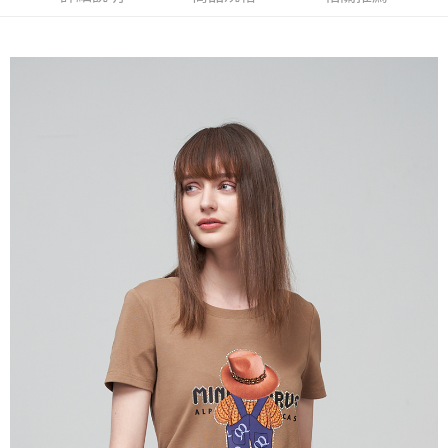
流程，驗證手機門號後，選擇欲分期的期數、繳款截止日，確認付款後即完
【關於「AFTEE先享後付」】
成交易。
ATM付款
AFTEE先享後付是「在收到商品之後才付款」的支付方式。 讓您購物簡單
3.實際核准額度、可分期數及費用金額請依後續交易確認頁面所載為準。
便利好安心！
4.訂單成立30分鐘內，如未前往確認交易或遇審核未通過，訂單將自動取
１．簡單：不需註冊會員、不需綁卡、不需儲值。
運送方式
消。如遇「轉專審核」未通過狀況，表示未達大哥付你分期系統評分，恕無
２．便利：只要手機號碼，簡訊認證，即可結帳。
法說明評估內容。
３．安心：先確認商品／服務後，再付款。
全家取貨付款
【繳款方式說明】
1.分期款項不併入電信帳單，「大哥付你分期」於每月結算日後寄送繳費提
每筆NT$120，滿NT$2,000(含以上)免運費
【「AFTEE先享後付」結帳流程】
醒簡訊。
１．於結帳方式選擇「AFTEE先享後付」後，將跳轉至「AFTEE先享後付」
2.透過簡訊連結打開帳單後，可選擇「超商條碼／台灣大直營門市／銀行轉
7-11取貨付款
結帳頁面，進行簡訊認證並確認金額後，即可完成結帳。
帳／街口支付／iPASS MONEY」等通路繳費。
２．訂單成立數日內，您將收到繳費通知簡訊。
每筆NT$120，滿NT$2,000(含以上)免運費
３．收到繳費通知簡訊後14天內，點擊此簡訊中的連結，可透過四大超商／
【注意事項】
ATM／網路銀行／等多元方式進行付款，方視為交易完成。
宅配
1.本服務係由「台灣大哥大股份有限公司」（以下簡稱本公司）所提供，讓
※ 請注意：結帳手續完成當下不需立刻繳費，但若您需要取消訂單，請聯絡
用戶於交易時，得透過本服務購買商品或服務，並由商店將買賣／分期付款
每筆NT$120，滿NT$2,000(含以上)免運費
購買商品的店家。未經商家同意取消之訂單仍視為有效，需透過AFTEE先享
買賣價金債權讓與本公司後，依約使用本公司帳單繳交帳款。
後付繳納相關費用。
2.基於同意付款使用「大哥付你分期」之契約關係目的，商店將以您的個人
※ 交易是否成功請以「AFTEE先享後付 」之結帳頁面顯示為準，若有關於
資料（包含姓名、電話或地址）提供予台灣大哥大進項蒐集、處理及利用，
是否繳費成功／繳費後需取消欲退款等相關疑問，請聯繫「AFTEE先享後付
由本公司與您本人進行分期帳單所需資料之確認、核對及更正。
客戶支援中心」
https://netprotections.freshdesk.com/support/home
3.完整用戶服務條款，請詳閱以下連結：
https://oppay.tw/userRule
【注意事項】
１．透過由恩沛科技股份有限公司提供之「AFTEE先享後付」服務完成之交
易，需依本服務之必要範圍內提供個人資料，並將交易相關給付款項請求債
權轉讓予恩沛科技股份有限公司。
２．關於個人資料處理事宜，請瀏覽以下網址：