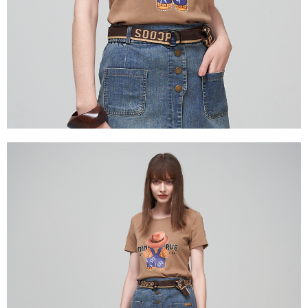
https://aftee.tw/terms/#terms3
３．未成年的使用者請事先徵得法定代理人或監護人之同意方可使用
「AFTEE先享後付」，若未經同意申辦者引起之損失，本公司不負相關責
任。
４．使用「AFTEE先享後付」時，將依據個別帳號之用戶狀況，依本公司即
時審查核予不同之上限額度；若仍有額度不足之情形，本公司將視審查結果
請求用戶進行身份認證。
５．嚴禁一人註冊多個帳號或使用他人資訊註冊。若發現惡意使用之情形，
恩沛科技股份有限公司將有權停止該用戶之使用額度並採取法律行動。