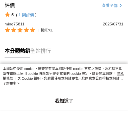
評價
查看全部
5
(
1
則評價
)
ming75811
2025/07/31
|
桃紅/XL
本分類熱銷
全站排行
本網站中使用 cookie，欲查詢有關本網站使用 cookie 方式之詳情，及若您不希
熱門標籤
望在電腦上使用 cookie 時應如何變更電腦的 cookie 設定，請參閱本網站「
隱私
權條款
」之 Cookie 聲明。您繼續使用本網站即表示您同意本公司得按本網站使
用條款之 Cookie 聲明使用 cookie。
了解更多 >
我知道了