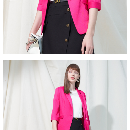
https://aftee.tw/terms/#terms3
３．未成年的使用者請事先徵得法定代理人或監護人之同意方可使用
「AFTEE先享後付」，若未經同意申辦者引起之損失，本公司不負相關責
任。
４．使用「AFTEE先享後付」時，將依據個別帳號之用戶狀況，依本公司即
時審查核予不同之上限額度；若仍有額度不足之情形，本公司將視審查結果
請求用戶進行身份認證。
５．嚴禁一人註冊多個帳號或使用他人資訊註冊。若發現惡意使用之情形，
恩沛科技股份有限公司將有權停止該用戶之使用額度並採取法律行動。