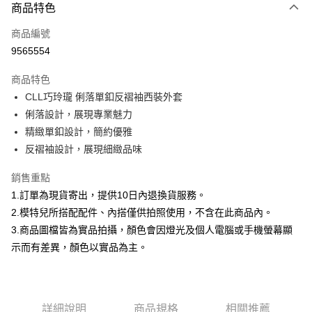
商品特色
信用卡一次付款
商品編號
信用卡分期付款
9565554
3 期 0 利率 每期
NT$332
21家銀行
商品特色
合作金庫商業銀行
第一商業銀行
超商取貨付款
CLL巧玲瓏 俐落單釦反褶袖西裝外套
華南商業銀行
彰化商業銀行
俐落設計，展現專業魅力
LINE Pay
上海商業儲蓄銀行
台北富邦商業銀行
國泰世華商業銀行
兆豐國際商業銀行
精緻單釦設計，簡約優雅
Apple Pay
臺灣中小企業銀行
台中商業銀行
反褶袖設計，展現細緻品味
匯豐（台灣）商業銀行
華泰商業銀行
街口支付
聯邦商業銀行
遠東國際商業銀行
銷售重點
元大商業銀行
永豐商業銀行
悠遊付
1.訂單為現貨寄出，提供10日內退換貨服務。
玉山商業銀行
星展（台灣）商業銀行
2.模特兒所搭配配件、內搭僅供拍照使用，不含在此商品內。
台新國際商業銀行
中國信託商業銀行
Google Pay
3.商品圖檔皆為實品拍攝，顏色會因燈光及個人電腦或手機螢幕顯
台灣樂天信用卡公司
大哥付你分期
示而有差異，顏色以實品為主。
相關說明
【大哥付你分期使用說明】
AFTEE先享後付
1.本服務由台灣大哥大提供，台灣大哥大用戶可立即使用無須另外申請。
2.付款方式選擇「大哥付你分期」，訂單成立後會自動跳轉到大哥付的交易
相關說明
詳細說明
商品規格
相關推薦