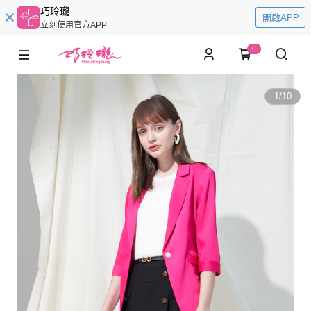
巧玲瓏
開啟APP
立刻使用官方APP
0
1
/
10