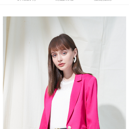
流程，驗證手機門號後，選擇欲分期的期數、繳款截止日，確認付款後即完
【關於「AFTEE先享後付」】
成交易。
ATM付款
AFTEE先享後付是「在收到商品之後才付款」的支付方式。 讓您購物簡單
3.實際核准額度、可分期數及費用金額請依後續交易確認頁面所載為準。
便利好安心！
4.訂單成立30分鐘內，如未前往確認交易或遇審核未通過，訂單將自動取
１．簡單：不需註冊會員、不需綁卡、不需儲值。
運送方式
消。如遇「轉專審核」未通過狀況，表示未達大哥付你分期系統評分，恕無
２．便利：只要手機號碼，簡訊認證，即可結帳。
法說明評估內容。
３．安心：先確認商品／服務後，再付款。
全家取貨付款
【繳款方式說明】
1.分期款項不併入電信帳單，「大哥付你分期」於每月結算日後寄送繳費提
每筆NT$120，滿NT$2,000(含以上)免運費
【「AFTEE先享後付」結帳流程】
醒簡訊。
１．於結帳方式選擇「AFTEE先享後付」後，將跳轉至「AFTEE先享後付」
2.透過簡訊連結打開帳單後，可選擇「超商條碼／台灣大直營門市／銀行轉
7-11取貨付款
結帳頁面，進行簡訊認證並確認金額後，即可完成結帳。
帳／街口支付／iPASS MONEY」等通路繳費。
２．訂單成立數日內，您將收到繳費通知簡訊。
每筆NT$120，滿NT$2,000(含以上)免運費
３．收到繳費通知簡訊後14天內，點擊此簡訊中的連結，可透過四大超商／
【注意事項】
ATM／網路銀行／等多元方式進行付款，方視為交易完成。
宅配
1.本服務係由「台灣大哥大股份有限公司」（以下簡稱本公司）所提供，讓
※ 請注意：結帳手續完成當下不需立刻繳費，但若您需要取消訂單，請聯絡
用戶於交易時，得透過本服務購買商品或服務，並由商店將買賣／分期付款
每筆NT$120，滿NT$2,000(含以上)免運費
購買商品的店家。未經商家同意取消之訂單仍視為有效，需透過AFTEE先享
買賣價金債權讓與本公司後，依約使用本公司帳單繳交帳款。
後付繳納相關費用。
2.基於同意付款使用「大哥付你分期」之契約關係目的，商店將以您的個人
※ 交易是否成功請以「AFTEE先享後付 」之結帳頁面顯示為準，若有關於
資料（包含姓名、電話或地址）提供予台灣大哥大進項蒐集、處理及利用，
是否繳費成功／繳費後需取消欲退款等相關疑問，請聯繫「AFTEE先享後付
由本公司與您本人進行分期帳單所需資料之確認、核對及更正。
客戶支援中心」
https://netprotections.freshdesk.com/support/home
3.完整用戶服務條款，請詳閱以下連結：
https://oppay.tw/userRule
【注意事項】
１．透過由恩沛科技股份有限公司提供之「AFTEE先享後付」服務完成之交
易，需依本服務之必要範圍內提供個人資料，並將交易相關給付款項請求債
權轉讓予恩沛科技股份有限公司。
２．關於個人資料處理事宜，請瀏覽以下網址：