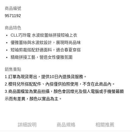
信用卡一次付款
商品編號
信用卡分期付款
9571192
3 期 0 利率 每期
NT$232
21家銀行
商品特色
合作金庫商業銀行
第一商業銀行
超商取貨付款
CLL巧玲瓏 水波紋蕾絲拼接短袖上衣
華南商業銀行
彰化商業銀行
優雅蕾絲與水波紋設計，展現時尚品味
LINE Pay
上海商業儲蓄銀行
台北富邦商業銀行
國泰世華商業銀行
兆豐國際商業銀行
短袖剪裁搭配舒適面料，適合春夏穿搭
Apple Pay
臺灣中小企業銀行
台中商業銀行
精緻拼接工藝，營造女性優雅氛圍
匯豐（台灣）商業銀行
華泰商業銀行
街口支付
聯邦商業銀行
遠東國際商業銀行
銷售重點
元大商業銀行
永豐商業銀行
悠遊付
1.訂單為現貨寄出，提供10日內退換貨服務。
玉山商業銀行
星展（台灣）商業銀行
2.模特兒所搭配配件、內搭僅供拍照使用，不含在此商品內。
台新國際商業銀行
中國信託商業銀行
Google Pay
3.商品圖檔皆為實品拍攝，顏色會因燈光及個人電腦或手機螢幕顯
台灣樂天信用卡公司
大哥付你分期
示而有差異，顏色以實品為主。
相關說明
【大哥付你分期使用說明】
AFTEE先享後付
1.本服務由台灣大哥大提供，台灣大哥大用戶可立即使用無須另外申請。
2.付款方式選擇「大哥付你分期」，訂單成立後會自動跳轉到大哥付的交易
相關說明
詳細說明
商品規格
相關推薦
流程，驗證手機門號後，選擇欲分期的期數、繳款截止日，確認付款後即完
【關於「AFTEE先享後付」】