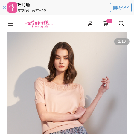
巧玲瓏
開啟APP
立刻使用官方APP
0
1
/
10