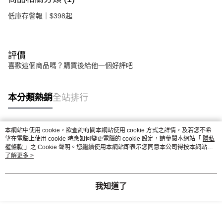
低庫存警報｜$398起
評價
喜歡這個商品嗎？購買後給他一個好評吧
本分類熱銷
全站排行
本網站中使用 cookie，欲查詢有關本網站使用 cookie 方式之詳情，及若您不希
熱門標籤
望在電腦上使用 cookie 時應如何變更電腦的 cookie 設定，請參閱本網站「
隱私
權條款
」之 Cookie 聲明。您繼續使用本網站即表示您同意本公司得按本網站使
用條款之 Cookie 聲明使用 cookie。
了解更多 >
我知道了