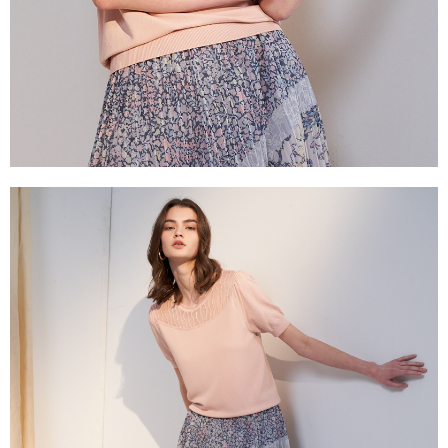
３．未成年的使用者請事先徵得法定代理人或監護人之同意方可使用
「AFTEE先享後付」，若未經同意申辦者引起之損失，本公司不負相關責
任。
４．使用「AFTEE先享後付」時，將依據個別帳號之用戶狀況，依本公司即
時審查核予不同之上限額度；若仍有額度不足之情形，本公司將視審查結果
請求用戶進行身份認證。
５．嚴禁一人註冊多個帳號或使用他人資訊註冊。若發現惡意使用之情形，
恩沛科技股份有限公司將有權停止該用戶之使用額度並採取法律行動。