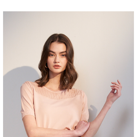
成交易。
ATM付款
AFTEE先享後付是「在收到商品之後才付款」的支付方式。 讓您購物簡單
3.實際核准額度、可分期數及費用金額請依後續交易確認頁面所載為準。
便利好安心！
4.訂單成立30分鐘內，如未前往確認交易或遇審核未通過，訂單將自動取
１．簡單：不需註冊會員、不需綁卡、不需儲值。
運送方式
消。如遇「轉專審核」未通過狀況，表示未達大哥付你分期系統評分，恕無
２．便利：只要手機號碼，簡訊認證，即可結帳。
法說明評估內容。
３．安心：先確認商品／服務後，再付款。
全家取貨付款
【繳款方式說明】
1.分期款項不併入電信帳單，「大哥付你分期」於每月結算日後寄送繳費提
每筆NT$120，滿NT$2,000(含以上)免運費
【「AFTEE先享後付」結帳流程】
醒簡訊。
１．於結帳方式選擇「AFTEE先享後付」後，將跳轉至「AFTEE先享後付」
2.透過簡訊連結打開帳單後，可選擇「超商條碼／台灣大直營門市／銀行轉
7-11取貨付款
結帳頁面，進行簡訊認證並確認金額後，即可完成結帳。
帳／街口支付／iPASS MONEY」等通路繳費。
２．訂單成立數日內，您將收到繳費通知簡訊。
每筆NT$120，滿NT$2,000(含以上)免運費
３．收到繳費通知簡訊後14天內，點擊此簡訊中的連結，可透過四大超商／
【注意事項】
ATM／網路銀行／等多元方式進行付款，方視為交易完成。
宅配
1.本服務係由「台灣大哥大股份有限公司」（以下簡稱本公司）所提供，讓
※ 請注意：結帳手續完成當下不需立刻繳費，但若您需要取消訂單，請聯絡
用戶於交易時，得透過本服務購買商品或服務，並由商店將買賣／分期付款
每筆NT$120，滿NT$2,000(含以上)免運費
購買商品的店家。未經商家同意取消之訂單仍視為有效，需透過AFTEE先享
買賣價金債權讓與本公司後，依約使用本公司帳單繳交帳款。
後付繳納相關費用。
2.基於同意付款使用「大哥付你分期」之契約關係目的，商店將以您的個人
※ 交易是否成功請以「AFTEE先享後付 」之結帳頁面顯示為準，若有關於
資料（包含姓名、電話或地址）提供予台灣大哥大進項蒐集、處理及利用，
是否繳費成功／繳費後需取消欲退款等相關疑問，請聯繫「AFTEE先享後付
由本公司與您本人進行分期帳單所需資料之確認、核對及更正。
客戶支援中心」
https://netprotections.freshdesk.com/support/home
3.完整用戶服務條款，請詳閱以下連結：
https://oppay.tw/userRule
【注意事項】
１．透過由恩沛科技股份有限公司提供之「AFTEE先享後付」服務完成之交
易，需依本服務之必要範圍內提供個人資料，並將交易相關給付款項請求債
權轉讓予恩沛科技股份有限公司。
２．關於個人資料處理事宜，請瀏覽以下網址：
https://aftee.tw/terms/#terms3