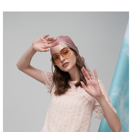
成交易。
ATM付款
AFTEE先享後付是「在收到商品之後才付款」的支付方式。 讓您購物簡單
3.實際核准額度、可分期數及費用金額請依後續交易確認頁面所載為準。
便利好安心！
4.訂單成立30分鐘內，如未前往確認交易或遇審核未通過，訂單將自動取
１．簡單：不需註冊會員、不需綁卡、不需儲值。
運送方式
消。如遇「轉專審核」未通過狀況，表示未達大哥付你分期系統評分，恕無
２．便利：只要手機號碼，簡訊認證，即可結帳。
法說明評估內容。
３．安心：先確認商品／服務後，再付款。
全家取貨付款
【繳款方式說明】
1.分期款項不併入電信帳單，「大哥付你分期」於每月結算日後寄送繳費提
每筆NT$120，滿NT$2,000(含以上)免運費
【「AFTEE先享後付」結帳流程】
醒簡訊。
１．於結帳方式選擇「AFTEE先享後付」後，將跳轉至「AFTEE先享後付」
2.透過簡訊連結打開帳單後，可選擇「超商條碼／台灣大直營門市／銀行轉
7-11取貨付款
結帳頁面，進行簡訊認證並確認金額後，即可完成結帳。
帳／街口支付／iPASS MONEY」等通路繳費。
２．訂單成立數日內，您將收到繳費通知簡訊。
每筆NT$120，滿NT$2,000(含以上)免運費
３．收到繳費通知簡訊後14天內，點擊此簡訊中的連結，可透過四大超商／
【注意事項】
ATM／網路銀行／等多元方式進行付款，方視為交易完成。
宅配
1.本服務係由「台灣大哥大股份有限公司」（以下簡稱本公司）所提供，讓
※ 請注意：結帳手續完成當下不需立刻繳費，但若您需要取消訂單，請聯絡
用戶於交易時，得透過本服務購買商品或服務，並由商店將買賣／分期付款
每筆NT$120，滿NT$2,000(含以上)免運費
購買商品的店家。未經商家同意取消之訂單仍視為有效，需透過AFTEE先享
買賣價金債權讓與本公司後，依約使用本公司帳單繳交帳款。
後付繳納相關費用。
2.基於同意付款使用「大哥付你分期」之契約關係目的，商店將以您的個人
※ 交易是否成功請以「AFTEE先享後付 」之結帳頁面顯示為準，若有關於
資料（包含姓名、電話或地址）提供予台灣大哥大進項蒐集、處理及利用，
是否繳費成功／繳費後需取消欲退款等相關疑問，請聯繫「AFTEE先享後付
由本公司與您本人進行分期帳單所需資料之確認、核對及更正。
客戶支援中心」
https://netprotections.freshdesk.com/support/home
3.完整用戶服務條款，請詳閱以下連結：
https://oppay.tw/userRule
【注意事項】
１．透過由恩沛科技股份有限公司提供之「AFTEE先享後付」服務完成之交
易，需依本服務之必要範圍內提供個人資料，並將交易相關給付款項請求債
權轉讓予恩沛科技股份有限公司。
２．關於個人資料處理事宜，請瀏覽以下網址：
https://aftee.tw/terms/#terms3