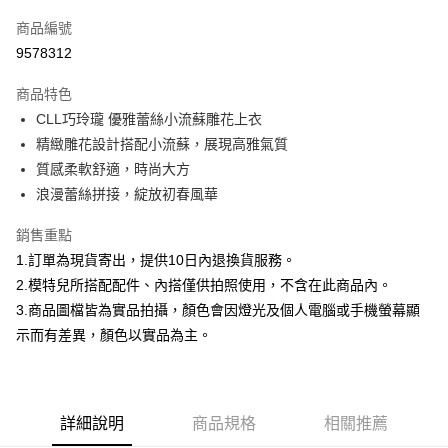
信用卡一次付款
商品編號
信用卡分期付款
9578312
3 期 0 利率 每期
NT$266
21家銀行
商品特色
合作金庫商業銀行
第一商業銀行
超商取貨付款
CLL巧玲瓏 優雅蕾絲小流蘇雕花上衣
華南商業銀行
彰化商業銀行
精緻雕花設計搭配小流蘇，展現高雅氣質
LINE Pay
上海商業儲蓄銀行
台北富邦商業銀行
國泰世華商業銀行
兆豐國際商業銀行
質感柔軟舒適，時尚大方
Apple Pay
臺灣中小企業銀行
台中商業銀行
浪漫蕾絲拼接，綻放初春風華
匯豐（台灣）商業銀行
華泰商業銀行
街口支付
聯邦商業銀行
遠東國際商業銀行
銷售重點
元大商業銀行
永豐商業銀行
悠遊付
1.訂單為現貨寄出，提供10日內退換貨服務。
玉山商業銀行
星展（台灣）商業銀行
2.模特兒所搭配配件、內搭僅供拍照使用，不含在此商品內。
台新國際商業銀行
中國信託商業銀行
Google Pay
3.商品圖檔皆為實品拍攝，顏色會因燈光及個人電腦或手機螢幕顯
台灣樂天信用卡公司
大哥付你分期
示而有差異，顏色以實品為主。
相關說明
【大哥付你分期使用說明】
AFTEE先享後付
1.本服務由台灣大哥大提供，台灣大哥大用戶可立即使用無須另外申請。
2.付款方式選擇「大哥付你分期」，訂單成立後會自動跳轉到大哥付的交易
相關說明
詳細說明
商品規格
相關推薦
流程，驗證手機門號後，選擇欲分期的期數、繳款截止日，確認付款後即完
【關於「AFTEE先享後付」】