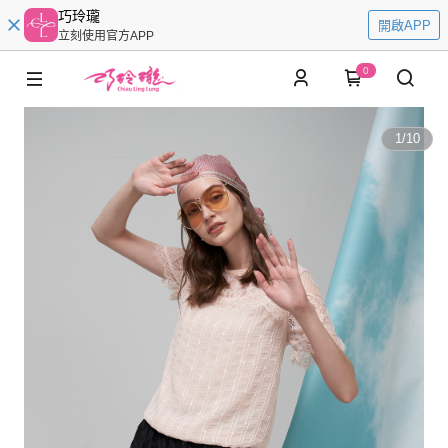
巧玲瓏
開啟APP
立刻使用官方APP
0
1
/
10