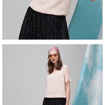
３．未成年的使用者請事先徵得法定代理人或監護人之同意方可使用
「AFTEE先享後付」，若未經同意申辦者引起之損失，本公司不負相關責
任。
４．使用「AFTEE先享後付」時，將依據個別帳號之用戶狀況，依本公司即
時審查核予不同之上限額度；若仍有額度不足之情形，本公司將視審查結果
請求用戶進行身份認證。
５．嚴禁一人註冊多個帳號或使用他人資訊註冊。若發現惡意使用之情形，
恩沛科技股份有限公司將有權停止該用戶之使用額度並採取法律行動。