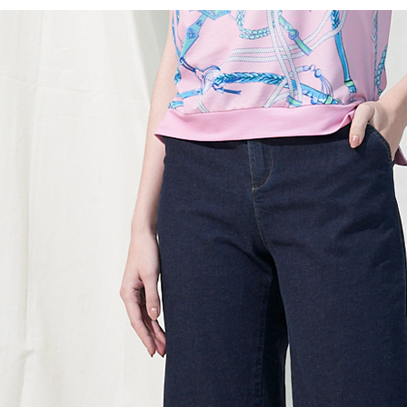
醒簡訊。
每筆NT$1
１．於結帳
2.透過簡
付」結帳
帳／街口支
7-11取貨
２．訂單
３．收到繳
每筆NT$1
【注意事
／ATM／
1.本服務
※ 請注意
宅配
用戶於交
絡購買商品
款買賣價
先享後付
每筆NT$1
2.基於同
※ 交易是
資料（包
是否繳費成
用，由本
付客戶支
3.完整用
【注意事
１．透過由
交易，需
求債權轉
２．關於
https://aft
３．未成
「AFTE
任。
４．使用「
即時審查
結果請求
５．嚴禁