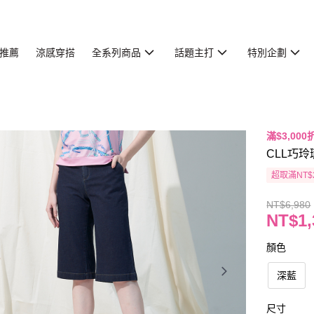
推薦
涼感穿搭
全系列商品
話題主打
特別企劃
滿$3,000
CLL巧玲
超取滿NT$
NT$6,980
NT$1,
顏色
深藍
尺寸