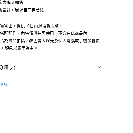
業銀行
彰化商業銀行
飾大腿又顯瘦
業儲蓄銀行
台北富邦商業銀行
版設計，展現自在穿著感
華商業銀行
兆豐國際商業銀行
小企業銀行
台中商業銀行
台灣）商業銀行
華泰商業銀行
現貨寄出，提供10日內退換貨服務。
業銀行
遠東國際商業銀行
所搭配配件、內搭僅供拍照使用，不含在此商品內。
業銀行
永豐商業銀行
檔皆為實品拍攝，顏色會因燈光及個人電腦或手機螢幕顯
業銀行
星展（台灣）商業銀行
異，顏色以實品為主。
際商業銀行
中國信託商業銀行
y
天信用卡公司
分期
類 (3)
你分期使用說明】
享後付
品
精選商品
由台灣大哥大提供，台灣大哥大用戶可立即使用無須另外申請。
客服
式選擇「大哥付你分期」，訂單成立後會自動跳轉到大哥付的交易
88折優惠
證手機門號後，選擇欲分期的期數、繳款截止日，確認付款後即
FTEE先享後付」】
。
先享後付是「在收到商品之後才付款」的支付方式。 讓您購物簡單
滿額折$200
准額度、可分期數及費用金額請依後續交易確認頁面所載為準。
心！
立30分鐘內，如未前往確認交易或遇審核未通過，訂單將自動取
：不需註冊會員、不需綁卡、不需儲值。
「轉專審核」未通過狀況，表示未達大哥付你分期系統評分，恕
：只要手機號碼，簡訊認證，即可結帳。
評估內容。
：先確認商品／服務後，再付款。
式說明】
付款
項不併入電信帳單，「大哥付你分期」於每月結算日後寄送繳費提
EE先享後付」結帳流程】