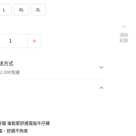
L
XL
2L
清除
紀錄
送方式
2,000免運
次付款
期付款
0 利率 每期
NT$460
21家銀行
巧玲瓏 後鬆緊舒適寬版牛仔褲
庫商業銀行
第一商業銀行
圍，舒適不拘束
付款