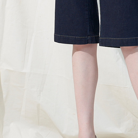
形，恩沛
動。