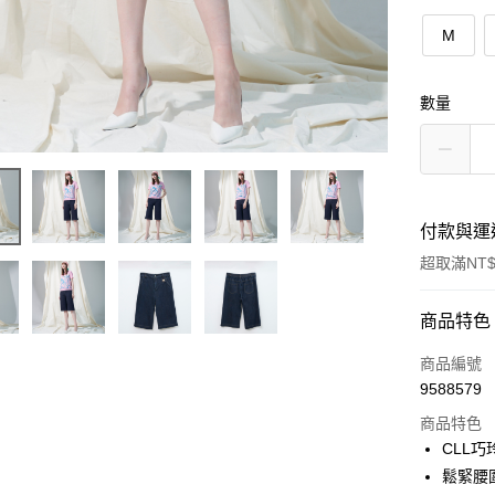
M
數量
付款與運
超取滿NT$
付款方式
商品特色
信用卡一
商品編號
9588579
信用卡分
商品特色
3 期 
CLL
合作金
鬆緊腰
超商取貨