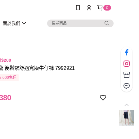
0
關於我們
折$200
瓏 後鬆緊舒適寬版牛仔褲 7992921
2,000免運
380