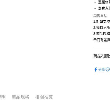
華南商
整體修
LINE Pay
上海商
舒適寬
國泰世
Apple Pay
銷售重點
臺灣中
匯豐（
1.訂單為
街口支付
聯邦商
2.模特兒
元大商
悠遊付
3.商品圖
玉山商
示而有差
台新國
Google Pa
台灣樂
大哥付你
商品相關分
相關說明
【大哥付
AFTEE先
▍春夏商
1.本服務
分享
2.付款方
相關說明
首購限定｜
流程，驗
【關於「A
ATM付款
完成交易
AFTEE
精選商品｜
3.實際核
便利好安
4.訂單成
１．簡單
消。如遇
２．便利
運送方式
說明
商品規格
相關推薦
無法說明
３．安心
【繳款方
全家取貨
1.分期款
【「AFT