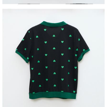
３．未成年的使用者請事先徵得法定代理人或監護人之同意方可使用
「AFTEE先享後付」，若未經同意申辦者引起之損失，本公司不負相關責
任。
４．使用「AFTEE先享後付」時，將依據個別帳號之用戶狀況，依本公司即
時審查核予不同之上限額度；若仍有額度不足之情形，本公司將視審查結果
請求用戶進行身份認證。
５．嚴禁一人註冊多個帳號或使用他人資訊註冊。若發現惡意使用之情形，
恩沛科技股份有限公司將有權停止該用戶之使用額度並採取法律行動。