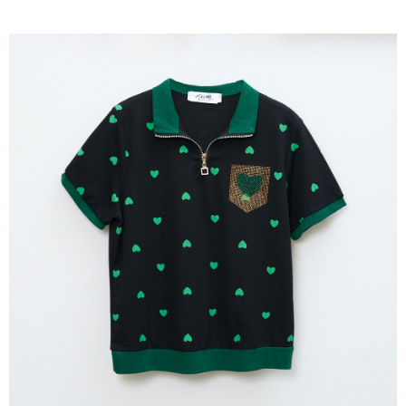
成交易。
ATM付款
AFTEE先享後付是「在收到商品之後才付款」的支付方式。 讓您購物簡單
3.實際核准額度、可分期數及費用金額請依後續交易確認頁面所載為準。
便利好安心！
4.訂單成立30分鐘內，如未前往確認交易或遇審核未通過，訂單將自動取
１．簡單：不需註冊會員、不需綁卡、不需儲值。
運送方式
消。如遇「轉專審核」未通過狀況，表示未達大哥付你分期系統評分，恕無
２．便利：只要手機號碼，簡訊認證，即可結帳。
法說明評估內容。
３．安心：先確認商品／服務後，再付款。
全家取貨付款
【繳款方式說明】
1.分期款項不併入電信帳單，「大哥付你分期」於每月結算日後寄送繳費提
每筆NT$120，滿NT$2,000(含以上)免運費
【「AFTEE先享後付」結帳流程】
醒簡訊。
１．於結帳方式選擇「AFTEE先享後付」後，將跳轉至「AFTEE先享後付」
2.透過簡訊連結打開帳單後，可選擇「超商條碼／台灣大直營門市／銀行轉
7-11取貨付款
結帳頁面，進行簡訊認證並確認金額後，即可完成結帳。
帳／街口支付／iPASS MONEY」等通路繳費。
２．訂單成立數日內，您將收到繳費通知簡訊。
每筆NT$120，滿NT$2,000(含以上)免運費
３．收到繳費通知簡訊後14天內，點擊此簡訊中的連結，可透過四大超商／
【注意事項】
ATM／網路銀行／等多元方式進行付款，方視為交易完成。
宅配
1.本服務係由「台灣大哥大股份有限公司」（以下簡稱本公司）所提供，讓
※ 請注意：結帳手續完成當下不需立刻繳費，但若您需要取消訂單，請聯絡
用戶於交易時，得透過本服務購買商品或服務，並由商店將買賣／分期付款
每筆NT$120，滿NT$2,000(含以上)免運費
購買商品的店家。未經商家同意取消之訂單仍視為有效，需透過AFTEE先享
買賣價金債權讓與本公司後，依約使用本公司帳單繳交帳款。
後付繳納相關費用。
2.基於同意付款使用「大哥付你分期」之契約關係目的，商店將以您的個人
※ 交易是否成功請以「AFTEE先享後付 」之結帳頁面顯示為準，若有關於
資料（包含姓名、電話或地址）提供予台灣大哥大進項蒐集、處理及利用，
是否繳費成功／繳費後需取消欲退款等相關疑問，請聯繫「AFTEE先享後付
由本公司與您本人進行分期帳單所需資料之確認、核對及更正。
客戶支援中心」
https://netprotections.freshdesk.com/support/home
3.完整用戶服務條款，請詳閱以下連結：
https://oppay.tw/userRule
【注意事項】
１．透過由恩沛科技股份有限公司提供之「AFTEE先享後付」服務完成之交
易，需依本服務之必要範圍內提供個人資料，並將交易相關給付款項請求債
權轉讓予恩沛科技股份有限公司。
２．關於個人資料處理事宜，請瀏覽以下網址：
https://aftee.tw/terms/#terms3