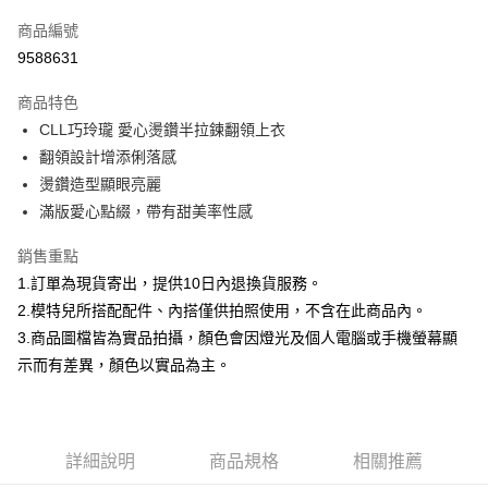
信用卡一次付款
商品編號
信用卡分期付款
9588631
3 期 0 利率 每期
NT$232
21家銀行
商品特色
合作金庫商業銀行
第一商業銀行
超商取貨付款
CLL巧玲瓏 愛心燙鑽半拉鍊翻領上衣
華南商業銀行
彰化商業銀行
翻領設計增添俐落感
LINE Pay
上海商業儲蓄銀行
台北富邦商業銀行
國泰世華商業銀行
兆豐國際商業銀行
燙鑽造型顯眼亮麗
Apple Pay
臺灣中小企業銀行
台中商業銀行
滿版愛心點綴，帶有甜美率性感
匯豐（台灣）商業銀行
華泰商業銀行
街口支付
聯邦商業銀行
遠東國際商業銀行
銷售重點
元大商業銀行
永豐商業銀行
悠遊付
1.訂單為現貨寄出，提供10日內退換貨服務。
玉山商業銀行
星展（台灣）商業銀行
2.模特兒所搭配配件、內搭僅供拍照使用，不含在此商品內。
台新國際商業銀行
中國信託商業銀行
Google Pay
3.商品圖檔皆為實品拍攝，顏色會因燈光及個人電腦或手機螢幕顯
台灣樂天信用卡公司
大哥付你分期
示而有差異，顏色以實品為主。
相關說明
【大哥付你分期使用說明】
AFTEE先享後付
1.本服務由台灣大哥大提供，台灣大哥大用戶可立即使用無須另外申請。
2.付款方式選擇「大哥付你分期」，訂單成立後會自動跳轉到大哥付的交易
相關說明
詳細說明
商品規格
相關推薦
流程，驗證手機門號後，選擇欲分期的期數、繳款截止日，確認付款後即完
【關於「AFTEE先享後付」】