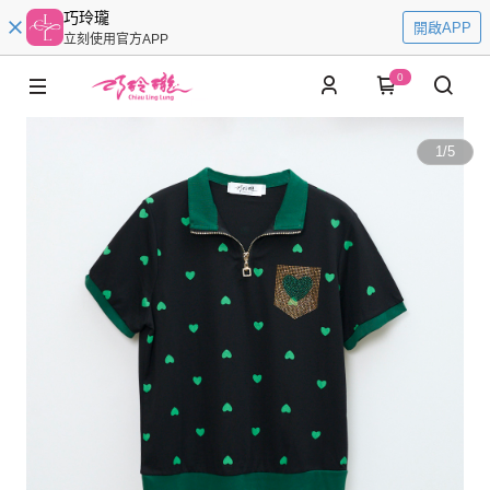
巧玲瓏
開啟APP
立刻使用官方APP
0
1
/
5