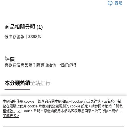
客服
商品相關分類 (1)
低庫存警報｜$398起
評價
喜歡這個商品嗎？購買後給他一個好評吧
本分類熱銷
全站排行
本網站中使用 cookie，欲查詢有關本網站使用 cookie 方式之詳情，及若您不希
熱門標籤
望在電腦上使用 cookie 時應如何變更電腦的 cookie 設定，請參閱本網站「
隱私
權條款
」之 Cookie 聲明。您繼續使用本網站即表示您同意本公司得按本網站使
用條款之 Cookie 聲明使用 cookie。
了解更多 >