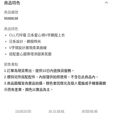
商品特色
信用卡一次付款
商品編號
信用卡分期付款
9588638
3 期 0 利率 每期
NT$232
21家銀行
商品特色
合作金庫商業銀行
第一商業銀行
超商取貨付款
CLL巧玲瓏 日系愛心領V字顯瘦上衣
華南商業銀行
彰化商業銀行
日系設計，顯瘦時尚
LINE Pay
上海商業儲蓄銀行
台北富邦商業銀行
國泰世華商業銀行
兆豐國際商業銀行
V字領設計展現柔美曲線
Apple Pay
臺灣中小企業銀行
台中商業銀行
搭配愛心圖案增添甜美氛圍
匯豐（台灣）商業銀行
華泰商業銀行
街口支付
聯邦商業銀行
遠東國際商業銀行
銷售重點
元大商業銀行
永豐商業銀行
悠遊付
1.訂單為現貨寄出，提供10日內退換貨服務。
玉山商業銀行
星展（台灣）商業銀行
2.模特兒所搭配配件、內搭僅供拍照使用，不含在此商品內。
台新國際商業銀行
中國信託商業銀行
Google Pay
3.商品圖檔皆為實品拍攝，顏色會因燈光及個人電腦或手機螢幕顯
台灣樂天信用卡公司
大哥付你分期
示而有差異，顏色以實品為主。
相關說明
【大哥付你分期使用說明】
AFTEE先享後付
1.本服務由台灣大哥大提供，台灣大哥大用戶可立即使用無須另外申請。
2.付款方式選擇「大哥付你分期」，訂單成立後會自動跳轉到大哥付的交易
相關說明
詳細說明
商品規格
相關推薦