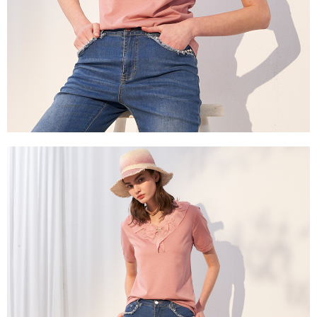
https://aftee.tw/terms/#terms3
３．未成年的使用者請事先徵得法定代理人或監護人之同意方可使用
「AFTEE先享後付」，若未經同意申辦者引起之損失，本公司不負相關責
任。
４．使用「AFTEE先享後付」時，將依據個別帳號之用戶狀況，依本公司即
時審查核予不同之上限額度；若仍有額度不足之情形，本公司將視審查結果
請求用戶進行身份認證。
５．嚴禁一人註冊多個帳號或使用他人資訊註冊。若發現惡意使用之情形，
恩沛科技股份有限公司將有權停止該用戶之使用額度並採取法律行動。