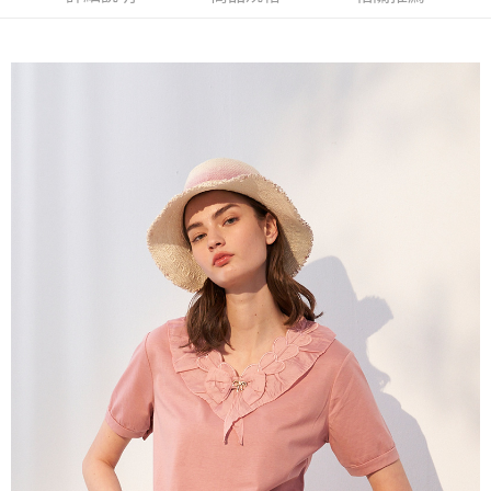
流程，驗證手機門號後，選擇欲分期的期數、繳款截止日，確認付款後即完
【關於「AFTEE先享後付」】
成交易。
ATM付款
AFTEE先享後付是「在收到商品之後才付款」的支付方式。 讓您購物簡單
3.實際核准額度、可分期數及費用金額請依後續交易確認頁面所載為準。
便利好安心！
4.訂單成立30分鐘內，如未前往確認交易或遇審核未通過，訂單將自動取
１．簡單：不需註冊會員、不需綁卡、不需儲值。
運送方式
消。如遇「轉專審核」未通過狀況，表示未達大哥付你分期系統評分，恕無
２．便利：只要手機號碼，簡訊認證，即可結帳。
法說明評估內容。
３．安心：先確認商品／服務後，再付款。
全家取貨付款
【繳款方式說明】
1.分期款項不併入電信帳單，「大哥付你分期」於每月結算日後寄送繳費提
每筆NT$120，滿NT$2,000(含以上)免運費
【「AFTEE先享後付」結帳流程】
醒簡訊。
１．於結帳方式選擇「AFTEE先享後付」後，將跳轉至「AFTEE先享後付」
2.透過簡訊連結打開帳單後，可選擇「超商條碼／台灣大直營門市／銀行轉
7-11取貨付款
結帳頁面，進行簡訊認證並確認金額後，即可完成結帳。
帳／街口支付／iPASS MONEY」等通路繳費。
２．訂單成立數日內，您將收到繳費通知簡訊。
每筆NT$120，滿NT$2,000(含以上)免運費
３．收到繳費通知簡訊後14天內，點擊此簡訊中的連結，可透過四大超商／
【注意事項】
ATM／網路銀行／等多元方式進行付款，方視為交易完成。
宅配
1.本服務係由「台灣大哥大股份有限公司」（以下簡稱本公司）所提供，讓
※ 請注意：結帳手續完成當下不需立刻繳費，但若您需要取消訂單，請聯絡
用戶於交易時，得透過本服務購買商品或服務，並由商店將買賣／分期付款
每筆NT$120，滿NT$2,000(含以上)免運費
購買商品的店家。未經商家同意取消之訂單仍視為有效，需透過AFTEE先享
買賣價金債權讓與本公司後，依約使用本公司帳單繳交帳款。
後付繳納相關費用。
2.基於同意付款使用「大哥付你分期」之契約關係目的，商店將以您的個人
※ 交易是否成功請以「AFTEE先享後付 」之結帳頁面顯示為準，若有關於
資料（包含姓名、電話或地址）提供予台灣大哥大進項蒐集、處理及利用，
是否繳費成功／繳費後需取消欲退款等相關疑問，請聯繫「AFTEE先享後付
由本公司與您本人進行分期帳單所需資料之確認、核對及更正。
客戶支援中心」
https://netprotections.freshdesk.com/support/home
3.完整用戶服務條款，請詳閱以下連結：
https://oppay.tw/userRule
【注意事項】
１．透過由恩沛科技股份有限公司提供之「AFTEE先享後付」服務完成之交
易，需依本服務之必要範圍內提供個人資料，並將交易相關給付款項請求債
權轉讓予恩沛科技股份有限公司。
２．關於個人資料處理事宜，請瀏覽以下網址：