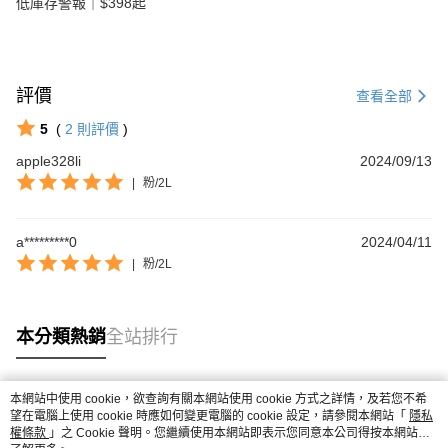
低庫存警報｜$398起
評價
查看全部
5
(
2
則評價
)
apple328li
2024/09/13
|
粉/2L
a*********0
2024/04/11
|
粉/2L
本分類熱銷
全站排行
本網站中使用 cookie，欲查詢有關本網站使用 cookie 方式之詳情，及若您不希
熱門標籤
望在電腦上使用 cookie 時應如何變更電腦的 cookie 設定，請參閱本網站「
隱私
權條款
」之 Cookie 聲明。您繼續使用本網站即表示您同意本公司得按本網站使