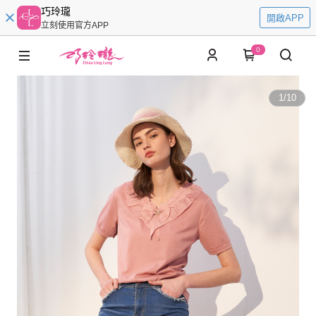
巧玲瓏
開啟APP
立刻使用官方APP
0
1
/
10