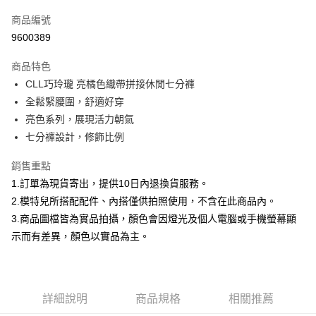
信用卡一次付款
商品編號
信用卡分期付款
9600389
3 期 0 利率 每期
NT$299
21家銀行
商品特色
合作金庫商業銀行
第一商業銀行
超商取貨付款
CLL巧玲瓏 亮橘色織帶拼接休閒七分褲
華南商業銀行
彰化商業銀行
全鬆緊腰圍，舒適好穿
LINE Pay
上海商業儲蓄銀行
台北富邦商業銀行
國泰世華商業銀行
兆豐國際商業銀行
亮色系列，展現活力朝氣
Apple Pay
臺灣中小企業銀行
台中商業銀行
七分褲設計，修飾比例
匯豐（台灣）商業銀行
華泰商業銀行
街口支付
聯邦商業銀行
遠東國際商業銀行
銷售重點
元大商業銀行
永豐商業銀行
悠遊付
1.訂單為現貨寄出，提供10日內退換貨服務。
玉山商業銀行
星展（台灣）商業銀行
2.模特兒所搭配配件、內搭僅供拍照使用，不含在此商品內。
台新國際商業銀行
中國信託商業銀行
Google Pay
3.商品圖檔皆為實品拍攝，顏色會因燈光及個人電腦或手機螢幕顯
台灣樂天信用卡公司
大哥付你分期
示而有差異，顏色以實品為主。
相關說明
【大哥付你分期使用說明】
AFTEE先享後付
1.本服務由台灣大哥大提供，台灣大哥大用戶可立即使用無須另外申請。
2.付款方式選擇「大哥付你分期」，訂單成立後會自動跳轉到大哥付的交易
相關說明
詳細說明
商品規格
相關推薦
流程，驗證手機門號後，選擇欲分期的期數、繳款截止日，確認付款後即完
【關於「AFTEE先享後付」】