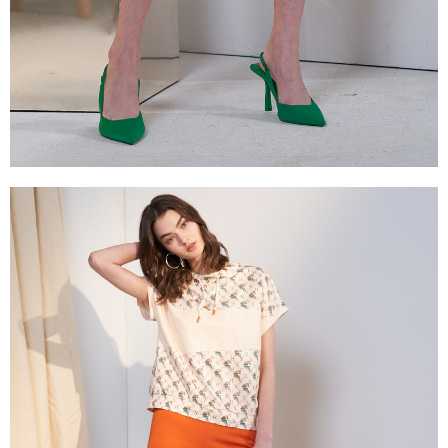
３．未成年的使用者請事先徵得法定代理人或監護人之同意方可使用
「AFTEE先享後付」，若未經同意申辦者引起之損失，本公司不負相關責
任。
４．使用「AFTEE先享後付」時，將依據個別帳號之用戶狀況，依本公司即
時審查核予不同之上限額度；若仍有額度不足之情形，本公司將視審查結果
請求用戶進行身份認證。
５．嚴禁一人註冊多個帳號或使用他人資訊註冊。若發現惡意使用之情形，
恩沛科技股份有限公司將有權停止該用戶之使用額度並採取法律行動。