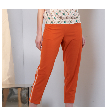
成交易。
ATM付款
AFTEE先享後付是「在收到商品之後才付款」的支付方式。 讓您購物簡單
3.實際核准額度、可分期數及費用金額請依後續交易確認頁面所載為準。
便利好安心！
4.訂單成立30分鐘內，如未前往確認交易或遇審核未通過，訂單將自動取
１．簡單：不需註冊會員、不需綁卡、不需儲值。
運送方式
消。如遇「轉專審核」未通過狀況，表示未達大哥付你分期系統評分，恕無
２．便利：只要手機號碼，簡訊認證，即可結帳。
法說明評估內容。
３．安心：先確認商品／服務後，再付款。
全家取貨付款
【繳款方式說明】
1.分期款項不併入電信帳單，「大哥付你分期」於每月結算日後寄送繳費提
每筆NT$120，滿NT$2,000(含以上)免運費
【「AFTEE先享後付」結帳流程】
醒簡訊。
１．於結帳方式選擇「AFTEE先享後付」後，將跳轉至「AFTEE先享後付」
2.透過簡訊連結打開帳單後，可選擇「超商條碼／台灣大直營門市／銀行轉
7-11取貨付款
結帳頁面，進行簡訊認證並確認金額後，即可完成結帳。
帳／街口支付／iPASS MONEY」等通路繳費。
２．訂單成立數日內，您將收到繳費通知簡訊。
每筆NT$120，滿NT$2,000(含以上)免運費
３．收到繳費通知簡訊後14天內，點擊此簡訊中的連結，可透過四大超商／
【注意事項】
ATM／網路銀行／等多元方式進行付款，方視為交易完成。
宅配
1.本服務係由「台灣大哥大股份有限公司」（以下簡稱本公司）所提供，讓
※ 請注意：結帳手續完成當下不需立刻繳費，但若您需要取消訂單，請聯絡
用戶於交易時，得透過本服務購買商品或服務，並由商店將買賣／分期付款
每筆NT$120，滿NT$2,000(含以上)免運費
購買商品的店家。未經商家同意取消之訂單仍視為有效，需透過AFTEE先享
買賣價金債權讓與本公司後，依約使用本公司帳單繳交帳款。
後付繳納相關費用。
2.基於同意付款使用「大哥付你分期」之契約關係目的，商店將以您的個人
※ 交易是否成功請以「AFTEE先享後付 」之結帳頁面顯示為準，若有關於
資料（包含姓名、電話或地址）提供予台灣大哥大進項蒐集、處理及利用，
是否繳費成功／繳費後需取消欲退款等相關疑問，請聯繫「AFTEE先享後付
由本公司與您本人進行分期帳單所需資料之確認、核對及更正。
客戶支援中心」
https://netprotections.freshdesk.com/support/home
3.完整用戶服務條款，請詳閱以下連結：
https://oppay.tw/userRule
【注意事項】
１．透過由恩沛科技股份有限公司提供之「AFTEE先享後付」服務完成之交
易，需依本服務之必要範圍內提供個人資料，並將交易相關給付款項請求債
權轉讓予恩沛科技股份有限公司。
２．關於個人資料處理事宜，請瀏覽以下網址：
https://aftee.tw/terms/#terms3