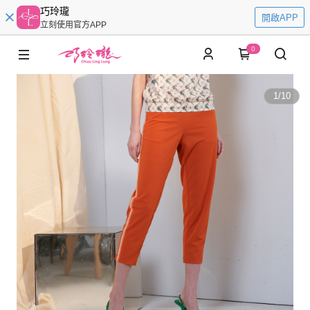
巧玲瓏
開啟APP
立刻使用官方APP
0
1
/
10