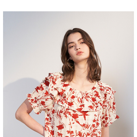
成交易。
ATM付款
AFTEE先享後付是「在收到商品之後才付款」的支付方式。 讓您購物簡單
3.實際核准額度、可分期數及費用金額請依後續交易確認頁面所載為準。
便利好安心！
4.訂單成立30分鐘內，如未前往確認交易或遇審核未通過，訂單將自動取
１．簡單：不需註冊會員、不需綁卡、不需儲值。
運送方式
消。如遇「轉專審核」未通過狀況，表示未達大哥付你分期系統評分，恕無
２．便利：只要手機號碼，簡訊認證，即可結帳。
法說明評估內容。
３．安心：先確認商品／服務後，再付款。
全家取貨付款
【繳款方式說明】
1.分期款項不併入電信帳單，「大哥付你分期」於每月結算日後寄送繳費提
每筆NT$120，滿NT$2,000(含以上)免運費
【「AFTEE先享後付」結帳流程】
醒簡訊。
１．於結帳方式選擇「AFTEE先享後付」後，將跳轉至「AFTEE先享後付」
2.透過簡訊連結打開帳單後，可選擇「超商條碼／台灣大直營門市／銀行轉
7-11取貨付款
結帳頁面，進行簡訊認證並確認金額後，即可完成結帳。
帳／街口支付／iPASS MONEY」等通路繳費。
２．訂單成立數日內，您將收到繳費通知簡訊。
每筆NT$120，滿NT$2,000(含以上)免運費
３．收到繳費通知簡訊後14天內，點擊此簡訊中的連結，可透過四大超商／
【注意事項】
ATM／網路銀行／等多元方式進行付款，方視為交易完成。
宅配
1.本服務係由「台灣大哥大股份有限公司」（以下簡稱本公司）所提供，讓
※ 請注意：結帳手續完成當下不需立刻繳費，但若您需要取消訂單，請聯絡
用戶於交易時，得透過本服務購買商品或服務，並由商店將買賣／分期付款
每筆NT$120，滿NT$2,000(含以上)免運費
購買商品的店家。未經商家同意取消之訂單仍視為有效，需透過AFTEE先享
買賣價金債權讓與本公司後，依約使用本公司帳單繳交帳款。
後付繳納相關費用。
2.基於同意付款使用「大哥付你分期」之契約關係目的，商店將以您的個人
※ 交易是否成功請以「AFTEE先享後付 」之結帳頁面顯示為準，若有關於
資料（包含姓名、電話或地址）提供予台灣大哥大進項蒐集、處理及利用，
是否繳費成功／繳費後需取消欲退款等相關疑問，請聯繫「AFTEE先享後付
由本公司與您本人進行分期帳單所需資料之確認、核對及更正。
客戶支援中心」
https://netprotections.freshdesk.com/support/home
3.完整用戶服務條款，請詳閱以下連結：
https://oppay.tw/userRule
【注意事項】
１．透過由恩沛科技股份有限公司提供之「AFTEE先享後付」服務完成之交
易，需依本服務之必要範圍內提供個人資料，並將交易相關給付款項請求債
權轉讓予恩沛科技股份有限公司。
２．關於個人資料處理事宜，請瀏覽以下網址：
https://aftee.tw/terms/#terms3