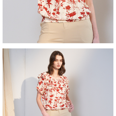
３．未成年的使用者請事先徵得法定代理人或監護人之同意方可使用
「AFTEE先享後付」，若未經同意申辦者引起之損失，本公司不負相關責
任。
４．使用「AFTEE先享後付」時，將依據個別帳號之用戶狀況，依本公司即
時審查核予不同之上限額度；若仍有額度不足之情形，本公司將視審查結果
請求用戶進行身份認證。
５．嚴禁一人註冊多個帳號或使用他人資訊註冊。若發現惡意使用之情形，
恩沛科技股份有限公司將有權停止該用戶之使用額度並採取法律行動。