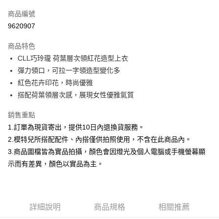
信用卡一次付款
商品編號
信用卡分期付款
9620907
3 期 0 利率 每期
NT$299
21家銀行
商品特色
合作金庫商業銀行
第一商業銀行
超商取貨付款
CLL巧玲瓏 荷葉層次領紅花造型上衣
華南商業銀行
彰化商業銀行
彈力領口，可拉一字領造型變化多
LINE Pay
上海商業儲蓄銀行
台北富邦商業銀行
國泰世華商業銀行
兆豐國際商業銀行
紅色花卉印花，時尚優雅
Apple Pay
臺灣中小企業銀行
台中商業銀行
搭配荷葉領層次感，展現女性優雅氣質
匯豐（台灣）商業銀行
華泰商業銀行
街口支付
聯邦商業銀行
遠東國際商業銀行
銷售重點
元大商業銀行
永豐商業銀行
悠遊付
1.訂單為現貨寄出，提供10日內退換貨服務。
玉山商業銀行
星展（台灣）商業銀行
2.模特兒所搭配配件、內搭僅供拍照使用，不含在此商品內。
台新國際商業銀行
中國信託商業銀行
Google Pay
3.商品圖檔皆為實品拍攝，顏色會因燈光及個人電腦或手機螢幕顯
台灣樂天信用卡公司
大哥付你分期
示而有差異，顏色以實品為主。
相關說明
【大哥付你分期使用說明】
AFTEE先享後付
1.本服務由台灣大哥大提供，台灣大哥大用戶可立即使用無須另外申請。
2.付款方式選擇「大哥付你分期」，訂單成立後會自動跳轉到大哥付的交易
相關說明
詳細說明
商品規格
相關推薦
流程，驗證手機門號後，選擇欲分期的期數、繳款截止日，確認付款後即完
【關於「AFTEE先享後付」】