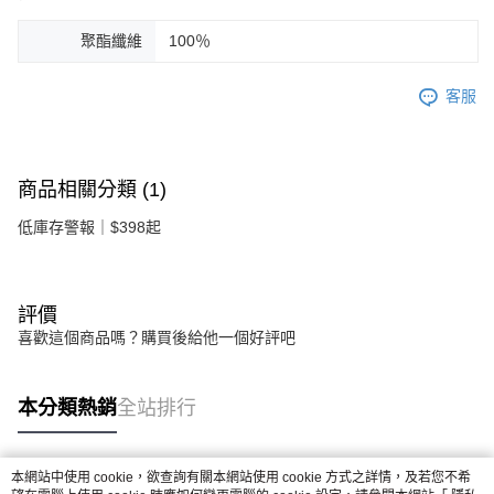
聚酯纖維
100％
客服
商品相關分類 (1)
低庫存警報｜$398起
評價
喜歡這個商品嗎？購買後給他一個好評吧
本分類熱銷
全站排行
本網站中使用 cookie，欲查詢有關本網站使用 cookie 方式之詳情，及若您不希
熱門標籤